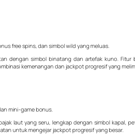
onus free spins, dan simbol wild yang meluas.
tan dengan simbol binatang dan artefak kuno. Fitur 
binasi kemenangan dan jackpot progresif yang meli
, dan mini-game bonus.
ajak laut yang seru, lengkap dengan simbol kapal, pet
tan untuk mengejar jackpot progresif yang besar.