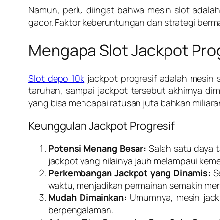
Namun, perlu diingat bahwa mesin slot adalah
gacor. Faktor keberuntungan dan strategi berma
Mengapa Slot Jackpot Prog
Slot depo 10k
jackpot progresif adalah mesin
taruhan, sampai jackpot tersebut akhirnya di
yang bisa mencapai ratusan juta bahkan miliara
Keunggulan Jackpot Progresif
Potensi Menang Besar:
Salah satu daya t
jackpot yang nilainya jauh melampaui kem
Perkembangan Jackpot yang Dinamis:
Se
waktu, menjadikan permainan semakin men
Mudah Dimainkan:
Umumnya, mesin jackp
berpengalaman.