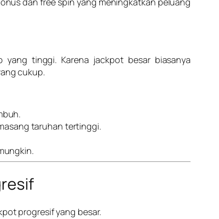
 bonus dan free spin yang meningkatkan peluang
 yang tinggi. Karena jackpot besar biasanya
yang cukup.
mbuh.
asang taruhan tertinggi.
 mungkin.
resif
kpot progresif yang besar.