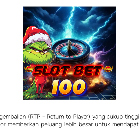
gembalian (RTP – Return to Player) yang cukup tinggi 
r memberikan peluang lebih besar untuk mendapat