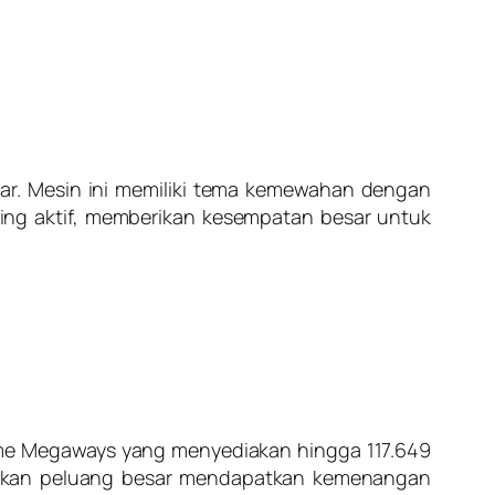
sar. Mesin ini memiliki tema kemewahan dengan
ering aktif, memberikan kesempatan besar untuk
sme Megaways yang menyediakan hingga 117.649
arkan peluang besar mendapatkan kemenangan