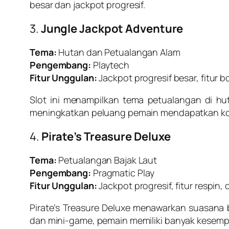
besar dan jackpot progresif.
3.
Jungle Jackpot Adventure
Tema:
Hutan dan Petualangan Alam
Pengembang:
Playtech
Fitur Unggulan:
Jackpot progresif besar, fitur b
Slot ini menampilkan tema petualangan di hu
meningkatkan peluang pemain mendapatkan kom
4.
Pirate’s Treasure Deluxe
Tema:
Petualangan Bajak Laut
Pengembang:
Pragmatic Play
Fitur Unggulan:
Jackpot progresif, fitur respin
Pirate’s Treasure Deluxe menawarkan suasana b
dan mini-game, pemain memiliki banyak kesempa