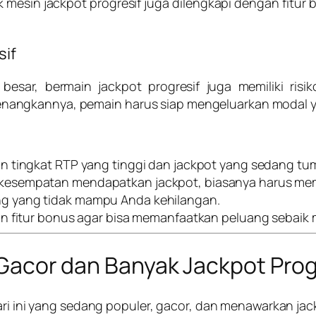
 mesin jackpot progresif juga dilengkapi dengan fitur
sif
ar, bermain jackpot progresif juga memiliki risiko
nangkannya, pemain harus siap mengeluarkan modal 
n tingkat RTP yang tinggi dan jackpot yang sedang tu
erkesempatan mendapatkan jackpot, biasanya harus mem
g yang tidak mampu Anda kehilangan.
an fitur bonus agar bisa memanfaatkan peluang sebaik
g Gacor dan Banyak Jackpot Prog
ari ini yang sedang populer, gacor, dan menawarkan jac