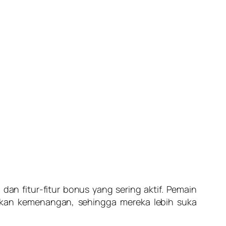
dan fitur-fitur bonus yang sering aktif. Pemain
kan kemenangan, sehingga mereka lebih suka