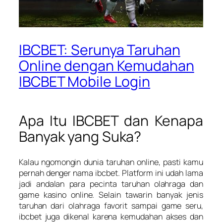
IBCBET: Serunya Taruhan
Online dengan Kemudahan
IBCBET Mobile Login
Apa Itu IBCBET dan Kenapa
Banyak yang Suka?
Kalau ngomongin dunia taruhan online, pasti kamu
pernah denger nama
ibcbet
. Platform ini udah lama
jadi andalan para pecinta taruhan olahraga dan
game kasino online. Selain tawarin banyak jenis
taruhan dari olahraga favorit sampai game seru,
ibcbet
juga dikenal karena kemudahan akses dan