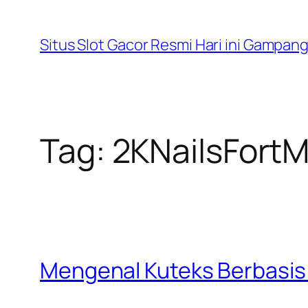
Lewati
ke
Situs Slot Gacor Resmi Hari ini Gampan
konten
Tag:
2KNailsFortM
Mengenal Kuteks Berbasis 