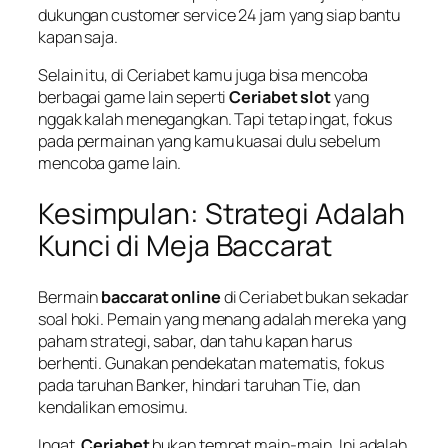
dukungan customer service 24 jam yang siap bantu
kapan saja.
Selain itu, di Ceriabet kamu juga bisa mencoba
berbagai game lain seperti
Ceriabet slot
yang
nggak kalah menegangkan. Tapi tetap ingat, fokus
pada permainan yang kamu kuasai dulu sebelum
mencoba game lain.
Kesimpulan: Strategi Adalah
Kunci di Meja Baccarat
Bermain
baccarat online
di Ceriabet bukan sekadar
soal hoki. Pemain yang menang adalah mereka yang
paham strategi, sabar, dan tahu kapan harus
berhenti. Gunakan pendekatan matematis, fokus
pada taruhan Banker, hindari taruhan Tie, dan
kendalikan emosimu.
Ingat,
Ceriabet
bukan tempat main-main. Ini adalah