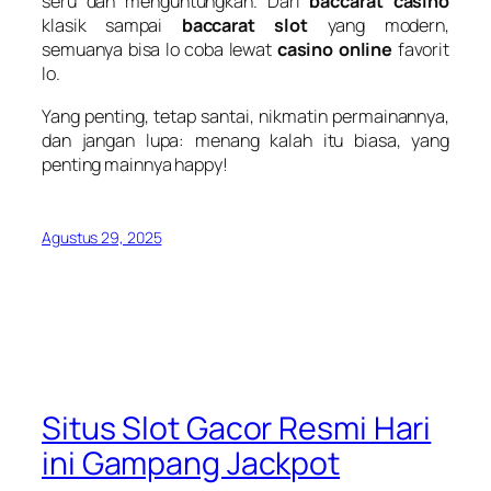
seru dan menguntungkan. Dari
baccarat casino
klasik sampai
baccarat slot
yang modern,
semuanya bisa lo coba lewat
casino online
favorit
lo.
Yang penting, tetap santai, nikmatin permainannya,
dan jangan lupa: menang kalah itu biasa, yang
penting mainnya happy!
Agustus 29, 2025
Situs Slot Gacor Resmi Hari
ini Gampang Jackpot