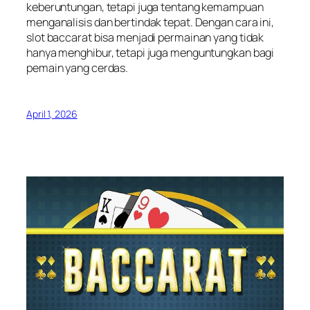
keberuntungan, tetapi juga tentang kemampuan
menganalisis dan bertindak tepat. Dengan cara ini,
slot baccarat bisa menjadi permainan yang tidak
hanya menghibur, tetapi juga menguntungkan bagi
pemain yang cerdas.
April 1, 2026