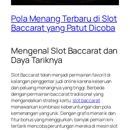
Pola Menang Terbaru di Slot
Baccarat yang Patut Dicoba
Mengenal Slot Baccarat dan
Daya Tariknya
Slot Baccarat telah menjadi permainan favorit di
kalangan penggemar judi online karena keseruan
dan peluang menangnya yang tinggi. Berbeda
dengan permainan baccarat tradisional yang
mengandalkan strategi kartu,
slot baccarat
menawarkan kombinasi keberuntungan dan pola
kemenangan yang unik. Dengan grafis menarik dan
fitur bonus yang menggiurkan, banyak pemain kini
tertarik mencoba peruntungan mereka di mesin slot