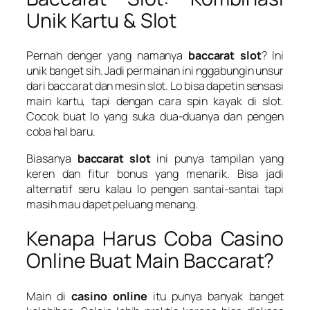
Unik Kartu & Slot
Pernah denger yang namanya
baccarat slot
? Ini
unik banget sih. Jadi permainan ini nggabungin unsur
dari baccarat dan mesin slot. Lo bisa dapetin sensasi
main kartu, tapi dengan cara spin kayak di slot.
Cocok buat lo yang suka dua-duanya dan pengen
coba hal baru.
Biasanya
baccarat slot
ini punya tampilan yang
keren dan fitur bonus yang menarik. Bisa jadi
alternatif seru kalau lo pengen santai-santai tapi
masih mau dapet peluang menang.
Kenapa Harus Coba Casino
Online Buat Main Baccarat?
Main di
casino online
itu punya banyak banget