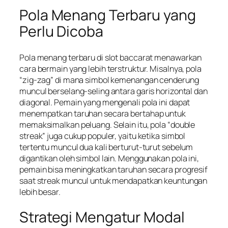
Pola Menang Terbaru yang
Perlu Dicoba
Pola menang terbaru di slot baccarat menawarkan
cara bermain yang lebih terstruktur. Misalnya, pola
“zig-zag” di mana simbol kemenangan cenderung
muncul berselang-seling antara garis horizontal dan
diagonal. Pemain yang mengenali pola ini dapat
menempatkan taruhan secara bertahap untuk
memaksimalkan peluang. Selain itu, pola “double
streak” juga cukup populer, yaitu ketika simbol
tertentu muncul dua kali berturut-turut sebelum
digantikan oleh simbol lain. Menggunakan pola ini,
pemain bisa meningkatkan taruhan secara progresif
saat streak muncul untuk mendapatkan keuntungan
lebih besar.
Strategi Mengatur Modal