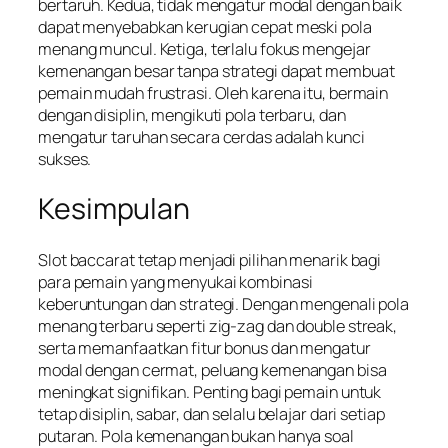
bertaruh. Kedua, tidak mengatur modal dengan baik
dapat menyebabkan kerugian cepat meski pola
menang muncul. Ketiga, terlalu fokus mengejar
kemenangan besar tanpa strategi dapat membuat
pemain mudah frustrasi. Oleh karena itu, bermain
dengan disiplin, mengikuti pola terbaru, dan
mengatur taruhan secara cerdas adalah kunci
sukses.
Kesimpulan
Slot baccarat tetap menjadi pilihan menarik bagi
para pemain yang menyukai kombinasi
keberuntungan dan strategi. Dengan mengenali pola
menang terbaru seperti zig-zag dan double streak,
serta memanfaatkan fitur bonus dan mengatur
modal dengan cermat, peluang kemenangan bisa
meningkat signifikan. Penting bagi pemain untuk
tetap disiplin, sabar, dan selalu belajar dari setiap
putaran. Pola kemenangan bukan hanya soal