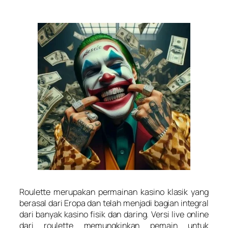
Roulette merupakan permainan kasino klasik yang
berasal dari Eropa dan telah menjadi bagian integral
dari banyak kasino fisik dan daring. Versi live online
dari roulette memungkinkan pemain untuk