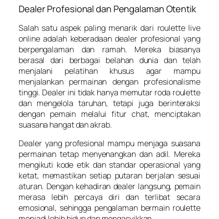
Dealer Profesional dan Pengalaman Otentik
Salah satu aspek paling menarik dari roulette live
online adalah keberadaan dealer profesional yang
berpengalaman dan ramah. Mereka biasanya
berasal dari berbagai belahan dunia dan telah
menjalani pelatihan khusus agar mampu
menjalankan permainan dengan profesionalisme
tinggi. Dealer ini tidak hanya memutar roda roulette
dan mengelola taruhan, tetapi juga berinteraksi
dengan pemain melalui fitur chat, menciptakan
suasana hangat dan akrab.
Dealer yang profesional mampu menjaga suasana
permainan tetap menyenangkan dan adil. Mereka
mengikuti kode etik dan standar operasional yang
ketat, memastikan setiap putaran berjalan sesuai
aturan. Dengan kehadiran dealer langsung, pemain
merasa lebih percaya diri dan terlibat secara
emosional, sehingga pengalaman bermain roulette
menjadi lebih hidup dan mengasyikkan.