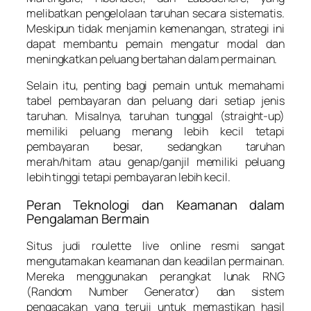
melibatkan pengelolaan taruhan secara sistematis.
Meskipun tidak menjamin kemenangan, strategi ini
dapat membantu pemain mengatur modal dan
meningkatkan peluang bertahan dalam permainan.
Selain itu, penting bagi pemain untuk memahami
tabel pembayaran dan peluang dari setiap jenis
taruhan. Misalnya, taruhan tunggal (straight-up)
memiliki peluang menang lebih kecil tetapi
pembayaran besar, sedangkan taruhan
merah/hitam atau genap/ganjil memiliki peluang
lebih tinggi tetapi pembayaran lebih kecil.
Peran Teknologi dan Keamanan dalam
Pengalaman Bermain
Situs judi roulette live online resmi sangat
mengutamakan keamanan dan keadilan permainan.
Mereka menggunakan perangkat lunak RNG
(Random Number Generator) dan sistem
pengacakan yang teruji untuk memastikan hasil