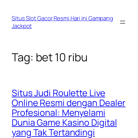
Lewati
ke
Situs Slot Gacor Resmi Hari ini Gampang
konten
Jackpot
Tag:
bet 10 ribu
Situs Judi Roulette Live
Online Resmi dengan Dealer
Profesional: Menyelami
Dunia Game Kasino Digital
yang Tak Tertandingi