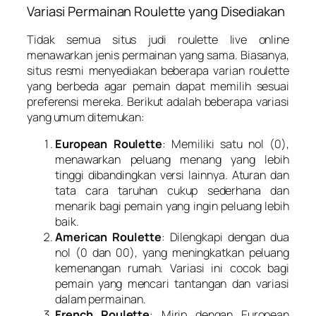
Variasi Permainan Roulette yang Disediakan
Tidak semua situs judi roulette live online
menawarkan jenis permainan yang sama. Biasanya,
situs resmi menyediakan beberapa varian roulette
yang berbeda agar pemain dapat memilih sesuai
preferensi mereka. Berikut adalah beberapa variasi
yang umum ditemukan:
European Roulette
: Memiliki satu nol (0),
menawarkan peluang menang yang lebih
tinggi dibandingkan versi lainnya. Aturan dan
tata cara taruhan cukup sederhana dan
menarik bagi pemain yang ingin peluang lebih
baik.
American Roulette
: Dilengkapi dengan dua
nol (0 dan 00), yang meningkatkan peluang
kemenangan rumah. Variasi ini cocok bagi
pemain yang mencari tantangan dan variasi
dalam permainan.
French Roulette
: Mirip dengan European