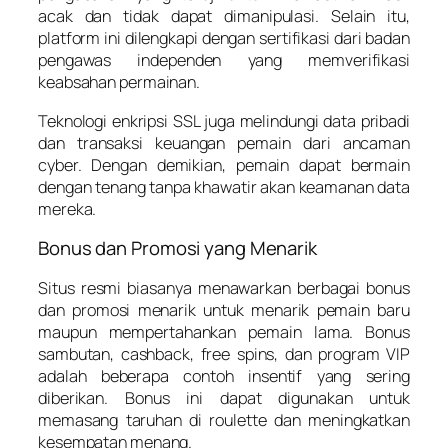
acak dan tidak dapat dimanipulasi. Selain itu,
platform ini dilengkapi dengan sertifikasi dari badan
pengawas independen yang memverifikasi
keabsahan permainan.
Teknologi enkripsi SSL juga melindungi data pribadi
dan transaksi keuangan pemain dari ancaman
cyber. Dengan demikian, pemain dapat bermain
dengan tenang tanpa khawatir akan keamanan data
mereka.
Bonus dan Promosi yang Menarik
Situs resmi biasanya menawarkan berbagai bonus
dan promosi menarik untuk menarik pemain baru
maupun mempertahankan pemain lama. Bonus
sambutan, cashback, free spins, dan program VIP
adalah beberapa contoh insentif yang sering
diberikan. Bonus ini dapat digunakan untuk
memasang taruhan di roulette dan meningkatkan
kesempatan menang.