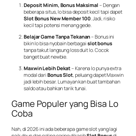
Deposit Minim, Bonus Maksimal
– Dengan
beberapa situs, lo bisa deposit kecil tapi dapet
Slot Bonus New Member 100
. Jadi, risiko
kecil tapi potensi menang gede.
Belajar Game Tanpa Tekanan
– Bonus ini
bikin lo bisa nyobain berbagai
slot bonus
tanpa takut langsung loss duit lo. Cocok
banget buat newbie.
Maxwin Lebih Dekat
– Karena lo punya extra
modal dari
Bonus Slot
, peluang dapet Maxwin
jadi lebih besar. Lumayan kan buat tambahan
saldo atau bahkan tarik tunai.
Game Populer yang Bisa Lo
Coba
Nah, di 2026 ini ada beberapa game slot yang lagi
naik daun dan paling sering dikasih
Slot Bonus
di