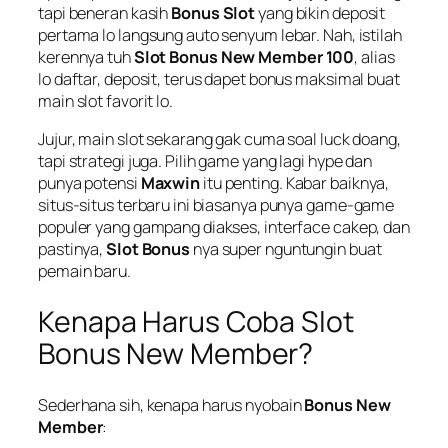
tapi beneran kasih
Bonus Slot
yang bikin deposit
pertama lo langsung auto senyum lebar. Nah, istilah
kerennya tuh
Slot Bonus New Member 100
, alias
lo daftar, deposit, terus dapet bonus maksimal buat
main slot favorit lo.
Jujur, main slot sekarang gak cuma soal luck doang,
tapi strategi juga. Pilih game yang lagi hype dan
punya potensi
Maxwin
itu penting. Kabar baiknya,
situs-situs terbaru ini biasanya punya game-game
populer yang gampang diakses, interface cakep, dan
pastinya,
Slot Bonus
nya super nguntungin buat
pemain baru.
Kenapa Harus Coba Slot
Bonus New Member?
Sederhana sih, kenapa harus nyobain
Bonus New
Member
: