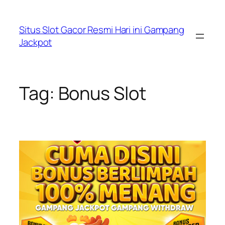
Lewati
ke
Situs Slot Gacor Resmi Hari ini Gampang
konten
Jackpot
Tag:
Bonus Slot