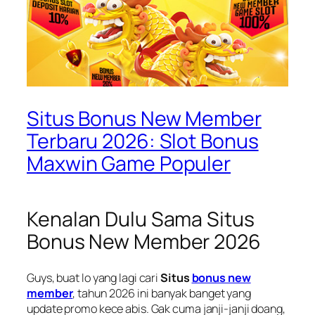
Situs Bonus New Member
Terbaru 2026: Slot Bonus
Maxwin Game Populer
Kenalan Dulu Sama Situs
Bonus New Member 2026
Guys, buat lo yang lagi cari
Situs
bonus new
member
, tahun 2026 ini banyak banget yang
update promo kece abis. Gak cuma janji-janji doang,