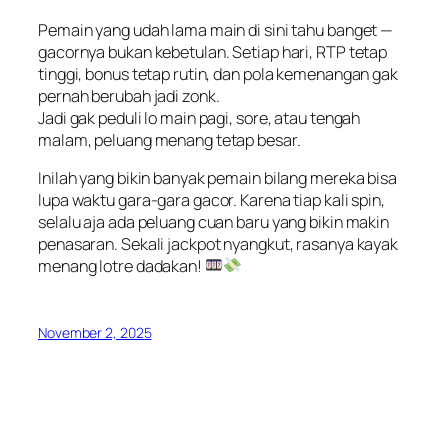
Pemain yang udah lama main di sini tahu banget —
gacornya bukan kebetulan. Setiap hari, RTP tetap
tinggi, bonus tetap rutin, dan pola kemenangan gak
pernah berubah jadi zonk.
Jadi gak peduli lo main pagi, sore, atau tengah
malam, peluang menang tetap besar.
Inilah yang bikin banyak pemain bilang mereka bisa
lupa waktu gara-gara gacor. Karena tiap kali spin,
selalu aja ada peluang cuan baru yang bikin makin
penasaran. Sekali jackpot nyangkut, rasanya kayak
menang lotre dadakan!
November 2, 2025