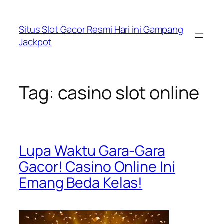
Lewati
ke
Situs Slot Gacor Resmi Hari ini Gampang
konten
Jackpot
Tag:
casino slot online
Lupa Waktu Gara-Gara
Gacor! Casino Online Ini
Emang Beda Kelas!