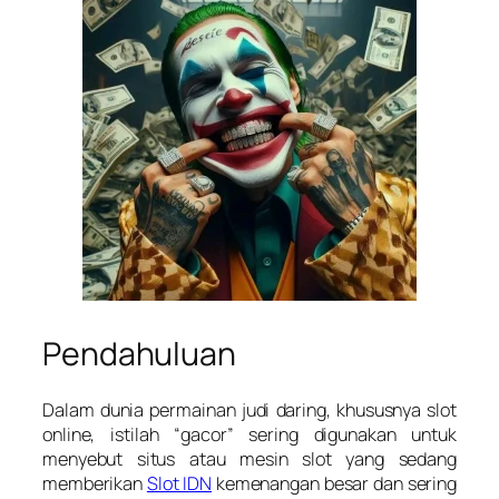
Pendahuluan
Dalam dunia permainan judi daring, khususnya slot
online, istilah “gacor” sering digunakan untuk
menyebut situs atau mesin slot yang sedang
memberikan
Slot IDN
kemenangan besar dan sering