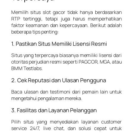
Memilih situs slot gacor tidak hanya berdasarkan
RTP tertinggi, tetapi juga harus memperhatikan
faktor keamanan dan kepercayaan. Berikut adalah
beberapa tips penting:
1. Pastikan Situs Memiliki Lisensi Resmi
Situs yang terpercaya biasanya memiliki lisensi dari
otoritas perjudian resmi seperti PAGCOR, MGA, atau
BMM Testlabs.
2. Cek Reputasi dan Ulasan Pengguna
Baca ulasan dan testimoni dari pemain lain untuk
mengetahui pengalaman mereka.
3. Fasilitas dan Layanan Pelanggan
Pilih situs yang menyediakan layanan customer
service 24/7, live chat, dan solusi cepat untuk