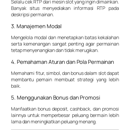
Selalu cek RTP dari mesin slot yang ingin dimainkan.
Banyak situs menyediakan informasi RTP pada
deskripsi permainan.
3. Manajemen Modal
Mengelola modal dan menetapkan batas kekalahan
serta kemenangan sangat penting agar permainan
tetap menyenangkan dan tidak merugikan.
4. Pemahaman Aturan dan Pola Permainan
Memahami fitur, simbol, dan bonus dalam slot dapat
membantu pemain membuat strategi yang lebih
baik.
5. Menggunakan Bonus dan Promosi
Manfaatkan bonus deposit, cashback, dan promosi
lainnya untuk memperbesar peluang bermain lebih
lama dan meningkatkan peluang menang.