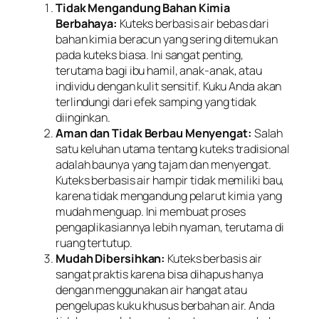
Tidak Mengandung Bahan Kimia
Berbahaya:
Kuteks berbasis air bebas dari
bahan kimia beracun yang sering ditemukan
pada kuteks biasa. Ini sangat penting,
terutama bagi ibu hamil, anak-anak, atau
individu dengan kulit sensitif. Kuku Anda akan
terlindungi dari efek samping yang tidak
diinginkan.
Aman dan Tidak Berbau Menyengat:
Salah
satu keluhan utama tentang kuteks tradisional
adalah baunya yang tajam dan menyengat.
Kuteks berbasis air hampir tidak memiliki bau,
karena tidak mengandung pelarut kimia yang
mudah menguap. Ini membuat proses
pengaplikasiannya lebih nyaman, terutama di
ruang tertutup.
Mudah Dibersihkan:
Kuteks berbasis air
sangat praktis karena bisa dihapus hanya
dengan menggunakan air hangat atau
pengelupas kuku khusus berbahan air. Anda