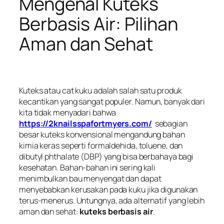
Mengenal Kuteks
Berbasis Air: Pilihan
Aman dan Sehat
Kuteks atau cat kuku adalah salah satu produk
kecantikan yang sangat populer. Namun, banyak dari
kita tidak menyadari bahwa
https://2knailsspafortmyers.com/
sebagian
besar kuteks konvensional mengandung bahan
kimia keras seperti formaldehida, toluene, dan
dibutyl phthalate (DBP) yang bisa berbahaya bagi
kesehatan. Bahan-bahan ini sering kali
menimbulkan bau menyengat dan dapat
menyebabkan kerusakan pada kuku jika digunakan
terus-menerus. Untungnya, ada alternatif yang lebih
aman dan sehat:
kuteks berbasis air
.