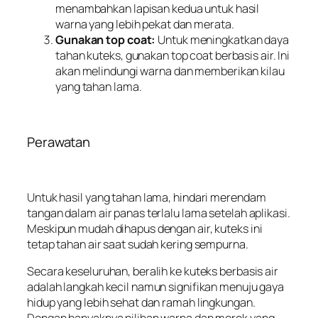
menambahkan lapisan kedua untuk hasil
warna yang lebih pekat dan merata.
Gunakan top coat:
Untuk meningkatkan daya
tahan kuteks, gunakan top coat berbasis air. Ini
akan melindungi warna dan memberikan kilau
yang tahan lama.
Perawatan
Untuk hasil yang tahan lama, hindari merendam
tangan dalam air panas terlalu lama setelah aplikasi.
Meskipun mudah dihapus dengan air, kuteks ini
tetap tahan air saat sudah kering sempurna.
Secara keseluruhan, beralih ke kuteks berbasis air
adalah langkah kecil namun signifikan menuju gaya
hidup yang lebih sehat dan ramah lingkungan.
Dengan banyaknya pilihan warna dan merek yang