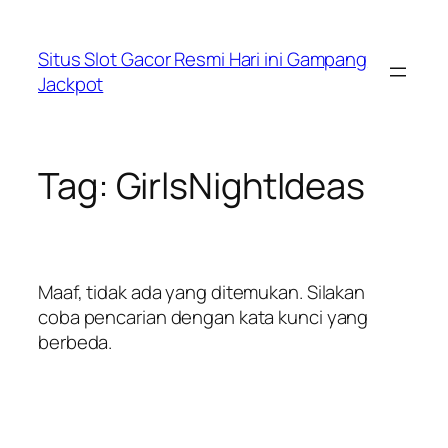
Lewati
ke
Situs Slot Gacor Resmi Hari ini Gampang
konten
Jackpot
Tag:
GirlsNightIdeas
Maaf, tidak ada yang ditemukan. Silakan
coba pencarian dengan kata kunci yang
berbeda.