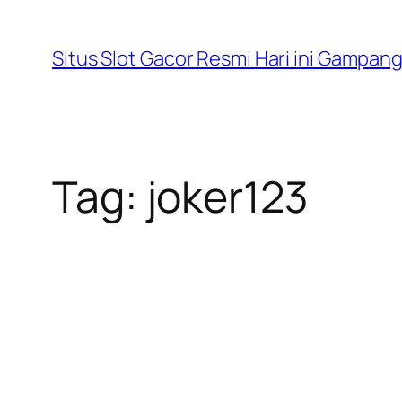
Lewati
ke
Situs Slot Gacor Resmi Hari ini Gampan
konten
Tag:
joker123