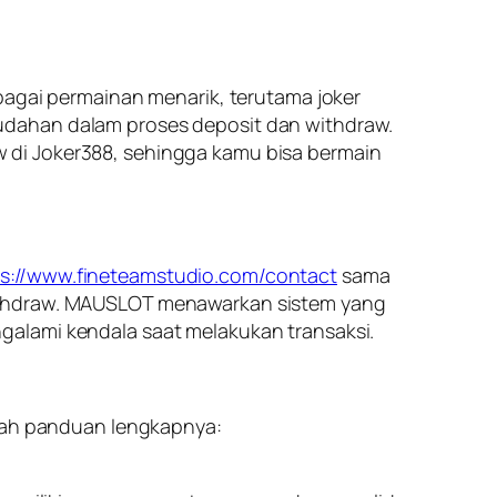
bagai permainan menarik, terutama joker
udahan dalam proses deposit dan withdraw.
 di Joker388, sehingga kamu bisa bermain
ps://www.fineteamstudio.com/contact
sama
withdraw. MAUSLOT menawarkan sistem yang
galami kendala saat melakukan transaksi.
alah panduan lengkapnya: