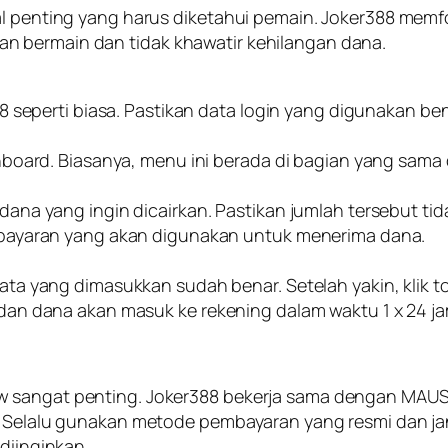
 hal penting yang harus diketahui pemain. Joker388 m
n bermain dan tidak khawatir kehilangan dana.
 seperti biasa. Pastikan data login yang digunakan ben
hboard. Biasanya, menu ini berada di bagian yang sam
 yang ingin dicairkan. Pastikan jumlah tersebut tidak m
bayaran yang akan digunakan untuk menerima dana.
a yang dimasukkan sudah benar. Setelah yakin, klik to
an dana akan masuk ke rekening dalam waktu 1 x 24 jam
aw sangat penting. Joker388 bekerja sama dengan MA
gi. Selalu gunakan metode pembayaran yang resmi dan
diinginkan.