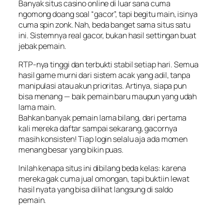
Banyak situs casino online di luar sana cuma
ngomong doang soal “gacor”, tapi begitu main, isinya
cuma spin zonk. Nah, beda banget sama situs satu
ini. Sistemnya real gacor, bukan hasil settingan buat
jebak pemain.
RTP-nya tinggi dan terbukti stabil setiap hari. Semua
hasil game murni dari sistem acak yang adil, tanpa
manipulasi atau akun prioritas. Artinya, siapa pun
bisa menang — baik pemain baru maupun yang udah
lama main.
Bahkan banyak pemain lama bilang, dari pertama
kali mereka daftar sampai sekarang, gacornya
masih konsisten! Tiap login selalu aja ada momen
menang besar yang bikin puas.
Inilah kenapa situs ini dibilang beda kelas: karena
mereka gak cuma jual omongan, tapi buktiin lewat
hasil nyata yang bisa dilihat langsung di saldo
pemain.