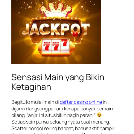
Sensasi Main yang Bikin
Ketagihan
Begitu lo mulai main di
daftar casino online
ini,
dijamin langsung paham kenapa banyak pemain
bilang, “anjir, ini situs bikin nagih parah!”
Setiap spin punya peluang nyata buat menang.
Scatter nongol sering banget, bonus aktif hampir