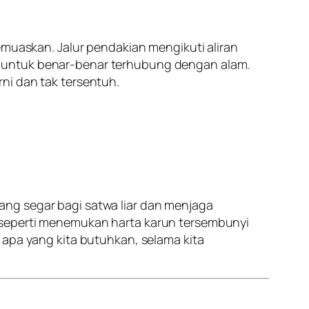
askan. Jalur pendakian mengikuti aliran
a untuk benar-benar terhubung dengan alam.
ni dan tak tersentuh.
 yang segar bagi satwa liar dan menjaga
 seperti menemukan harta karun tersembunyi
 apa yang kita butuhkan, selama kita