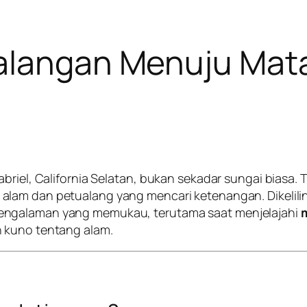
ualangan Menuju Mata
briel, California Selatan, bukan sekadar sungai biasa.
alam dan petualang yang mencari ketenangan. Dikelili
engalaman yang memukau, terutama saat menjelajahi
m
 kuno tentang alam.