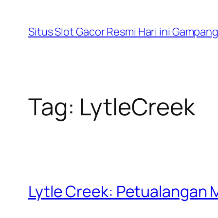
Lewati
ke
Situs Slot Gacor Resmi Hari ini Gampan
konten
Tag:
LytleCreek
Lytle Creek: Petualangan 