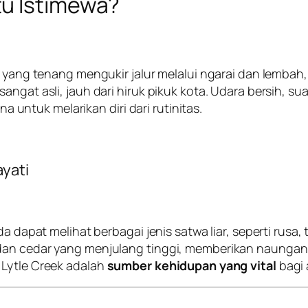
tu Istimewa?
ya yang tenang mengukir jalur melalui ngarai dan lemba
ngat asli, jauh dari hiruk pikuk kota. Udara bersih, suar
ntuk melarikan diri dari rutinitas.
yati
da dapat melihat berbagai jenis satwa liar, seperti rusa
dan cedar yang menjulang tinggi, memberikan naungan y
 Lytle Creek adalah
sumber kehidupan yang vital
bagi 