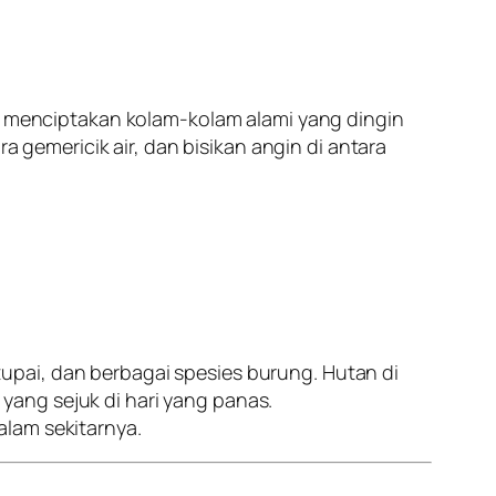
h, menciptakan kolam-kolam alami yang dingin
a gemericik air, dan bisikan angin di antara
, tupai, dan berbagai spesies burung. Hutan di
ang sejuk di hari yang panas.
alam sekitarnya.