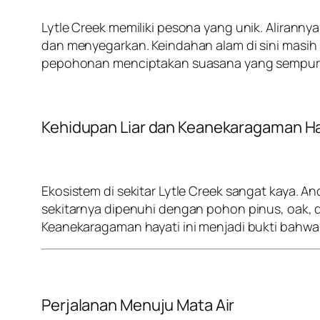
Lytle Creek memiliki pesona yang unik. Alirann
dan menyegarkan. Keindahan alam di sini masih sa
pepohonan menciptakan suasana yang sempurna u
Kehidupan Liar dan Keanekaragaman Ha
Ekosistem di sekitar Lytle Creek sangat kaya. An
sekitarnya dipenuhi dengan pohon pinus, oak, 
Keanekaragaman hayati ini menjadi bukti bahwa
Perjalanan Menuju Mata Air