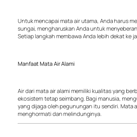
Untuk mencapai mata air utama, Anda harus m
sungai, mengharuskan Anda untuk menyeberangi
Setiap langkah membawa Anda lebih dekat ke jan
Manfaat Mata Air Alami
Air dari mata air alami memiliki kualitas yang b
ekosistem tetap seimbang. Bagi manusia, mengu
yang dijaga oleh pegunungan itu sendiri. Mata 
menghormati dan melindunginya.