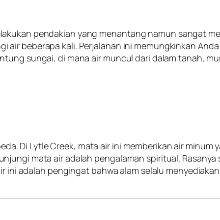
elakukan pendakian yang menantang namun sangat memu
 air beberapa kali. Perjalanan ini memungkinkan And
tung sungai, di mana air muncul dari dalam tanah, mur
erbeda. Di Lytle Creek, mata air ini memberikan air minum
njungi mata air adalah pengalaman spiritual. Rasanya
air ini adalah pengingat bahwa alam selalu menyediakan