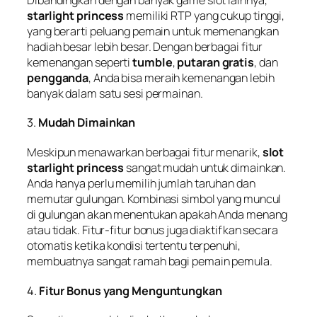
starlight princess
memiliki RTP yang cukup tinggi,
yang berarti peluang pemain untuk memenangkan
hadiah besar lebih besar. Dengan berbagai fitur
kemenangan seperti
tumble
,
putaran gratis
, dan
pengganda
, Anda bisa meraih kemenangan lebih
banyak dalam satu sesi permainan.
3.
Mudah Dimainkan
Meskipun menawarkan berbagai fitur menarik,
slot
starlight princess
sangat mudah untuk dimainkan.
Anda hanya perlu memilih jumlah taruhan dan
memutar gulungan. Kombinasi simbol yang muncul
di gulungan akan menentukan apakah Anda menang
atau tidak. Fitur-fitur bonus juga diaktifkan secara
otomatis ketika kondisi tertentu terpenuhi,
membuatnya sangat ramah bagi pemain pemula.
4.
Fitur Bonus yang Menguntungkan