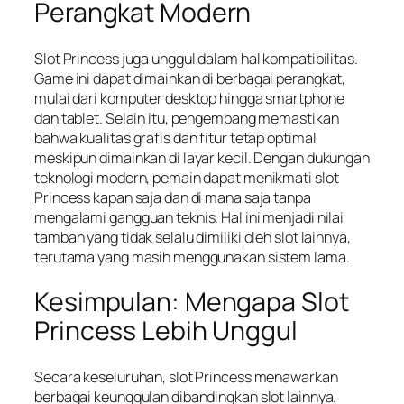
Perangkat Modern
Slot Princess juga unggul dalam hal kompatibilitas.
Game ini dapat dimainkan di berbagai perangkat,
mulai dari komputer desktop hingga smartphone
dan tablet. Selain itu, pengembang memastikan
bahwa kualitas grafis dan fitur tetap optimal
meskipun dimainkan di layar kecil. Dengan dukungan
teknologi modern, pemain dapat menikmati slot
Princess kapan saja dan di mana saja tanpa
mengalami gangguan teknis. Hal ini menjadi nilai
tambah yang tidak selalu dimiliki oleh slot lainnya,
terutama yang masih menggunakan sistem lama.
Kesimpulan: Mengapa Slot
Princess Lebih Unggul
Secara keseluruhan, slot Princess menawarkan
berbagai keunggulan dibandingkan slot lainnya.