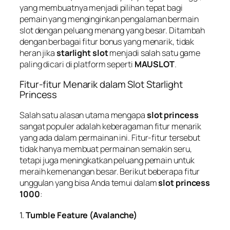
yang membuatnya menjadi pilihan tepat bagi
pemain yang menginginkan pengalaman bermain
slot dengan peluang menang yang besar. Ditambah
dengan berbagai fitur bonus yang menarik, tidak
heran jika
starlight slot
menjadi salah satu game
paling dicari di platform seperti
MAUSLOT
.
Fitur-fitur Menarik dalam Slot Starlight
Princess
Salah satu alasan utama mengapa
slot princess
sangat populer adalah keberagaman fitur menarik
yang ada dalam permainan ini. Fitur-fitur tersebut
tidak hanya membuat permainan semakin seru,
tetapi juga meningkatkan peluang pemain untuk
meraih kemenangan besar. Berikut beberapa fitur
unggulan yang bisa Anda temui dalam
slot princess
1000
:
1.
Tumble Feature (Avalanche)