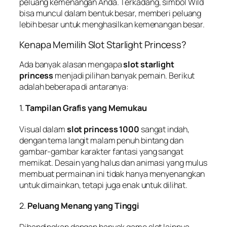
peluang kemenangan Anda. Terkadang, simbol Wild
bisa muncul dalam bentuk besar, memberi peluang
lebih besar untuk menghasilkan kemenangan besar.
Kenapa Memilih Slot Starlight Princess?
Ada banyak alasan mengapa
slot starlight
princess
menjadi pilihan banyak pemain. Berikut
adalah beberapa di antaranya:
1.
Tampilan Grafis yang Memukau
Visual dalam
slot princess 1000
sangat indah,
dengan tema langit malam penuh bintang dan
gambar-gambar karakter fantasi yang sangat
memikat. Desain yang halus dan animasi yang mulus
membuat permainan ini tidak hanya menyenangkan
untuk dimainkan, tetapi juga enak untuk dilihat.
2.
Peluang Menang yang Tinggi
Dibandingkan dengan banyak game slot lainnya,