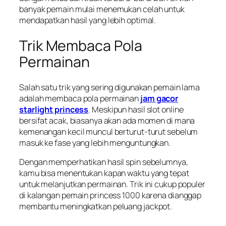
banyak pemain mulai menemukan celah untuk
mendapatkan hasil yang lebih optimal.
Trik Membaca Pola
Permainan
Salah satu trik yang sering digunakan pemain lama
adalah membaca pola permainan
jam gacor
starlight princess
. Meskipun hasil slot online
bersifat acak, biasanya akan ada momen di mana
kemenangan kecil muncul berturut-turut sebelum
masuk ke fase yang lebih menguntungkan.
Dengan memperhatikan hasil spin sebelumnya,
kamu bisa menentukan kapan waktu yang tepat
untuk melanjutkan permainan. Trik ini cukup populer
di kalangan pemain princess 1000 karena dianggap
membantu meningkatkan peluang jackpot.