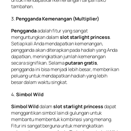
tambahan.
3.
Pengganda Kemenangan (Multiplier)
Pengganda
adalah fitur yang sangat
menguntungkan dalam
slot starlight princess
.
Setiap kali Anda mendapatkan kemenangan,
pengganda akan diterapkan pada hadiah yang Anda
dapatkan, meningkatkan jumlah kemenangan
secara signifikan. Selama
putaran gratis
,
pengganda ini bisa menjadi lebih besar, memberikan
peluang untuk mendapatkan hadiah yang lebih
besar dalam waktu singkat.
4.
Simbol Wild
Simbol Wild
dalam
slot starlight princess
dapat
menggantikan simbol lain di gulungan untuk
membantu membentuk kombinasi yang menang.
Fitur ini sangat berguna untuk meningkatkan