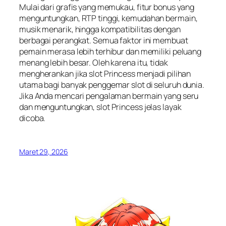
Mulai dari grafis yang memukau, fitur bonus yang
menguntungkan, RTP tinggi, kemudahan bermain,
musik menarik, hingga kompatibilitas dengan
berbagai perangkat. Semua faktor ini membuat
pemain merasa lebih terhibur dan memiliki peluang
menang lebih besar. Oleh karena itu, tidak
mengherankan jika slot Princess menjadi pilihan
utama bagi banyak penggemar slot di seluruh dunia.
Jika Anda mencari pengalaman bermain yang seru
dan menguntungkan, slot Princess jelas layak
dicoba.
Maret 29, 2026