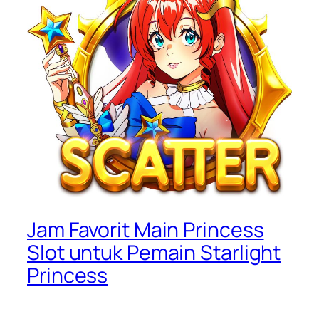
Jam Favorit Main Princess
Slot untuk Pemain Starlight
Princess