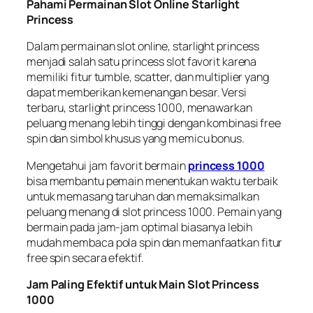
Pahami Permainan Slot Online Starlight
Princess
Dalam permainan slot online, starlight princess
menjadi salah satu princess slot favorit karena
memiliki fitur tumble, scatter, dan multiplier yang
dapat memberikan kemenangan besar. Versi
terbaru, starlight princess 1000, menawarkan
peluang menang lebih tinggi dengan kombinasi free
spin dan simbol khusus yang memicu bonus.
Mengetahui jam favorit bermain
princess 1000
bisa membantu pemain menentukan waktu terbaik
untuk memasang taruhan dan memaksimalkan
peluang menang di slot princess 1000. Pemain yang
bermain pada jam-jam optimal biasanya lebih
mudah membaca pola spin dan memanfaatkan fitur
free spin secara efektif.
Jam Paling Efektif untuk Main Slot Princess
1000