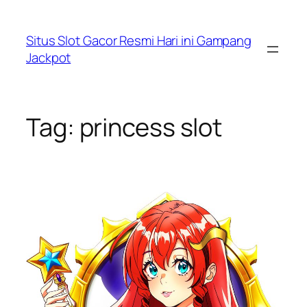
Lewati
ke
Situs Slot Gacor Resmi Hari ini Gampang
konten
Jackpot
Tag:
princess slot