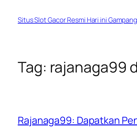
Lewati
ke
Situs Slot Gacor Resmi Hari ini Gampan
konten
Tag:
rajanaga99 d
Rajanaga99: Dapatkan Pen