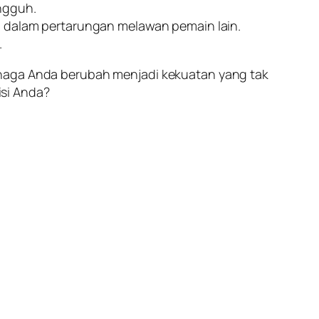
ngguh.
 dalam pertarungan melawan pemain lain.
.
 naga Anda berubah menjadi kekuatan yang tak
si Anda?