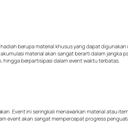
 hadiah berupa material khusus yang dapat digunakan
 akumulasi material akan sangat berarti dalam jangka pan
 hingga berpartisipasi dalam event waktu terbatas.
kan. Event ini seringkali menawarkan material atau it
dalam event akan sangat mempercepat progress pengua