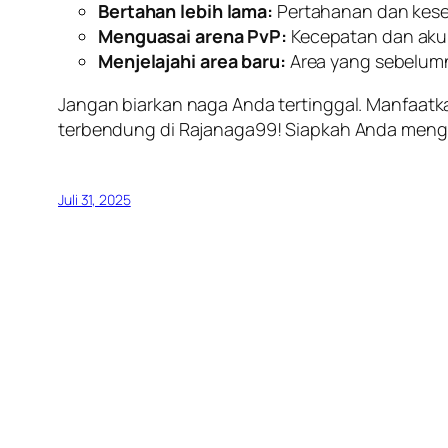
Bertahan lebih lama:
Pertahanan dan kese
Menguasai arena PvP:
Kecepatan dan akur
Menjelajahi area baru:
Area yang sebelumny
Jangan biarkan naga Anda tertinggal. Manfaatk
terbendung di Rajanaga99! Siapkah Anda mengh
Juli 31, 2025