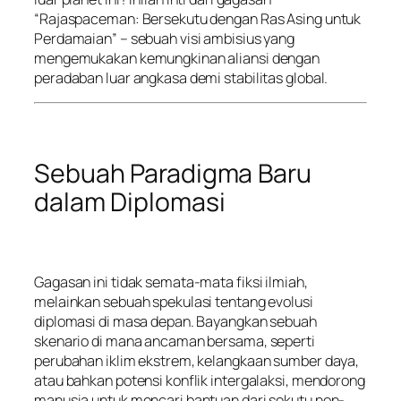
“Rajaspaceman: Bersekutu dengan Ras Asing untuk
Perdamaian” – sebuah visi ambisius yang
mengemukakan kemungkinan aliansi dengan
peradaban luar angkasa demi stabilitas global.
Sebuah Paradigma Baru
dalam Diplomasi
Gagasan ini tidak semata-mata fiksi ilmiah,
melainkan sebuah spekulasi tentang evolusi
diplomasi di masa depan. Bayangkan sebuah
skenario di mana ancaman bersama, seperti
perubahan iklim ekstrem, kelangkaan sumber daya,
atau bahkan potensi konflik intergalaksi, mendorong
manusia untuk mencari bantuan dari sekutu non-