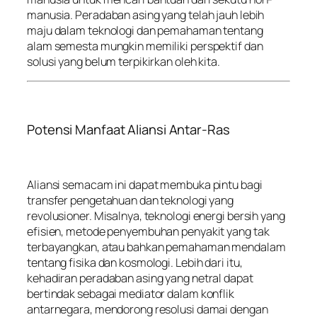
manusia. Peradaban asing yang telah jauh lebih
maju dalam teknologi dan pemahaman tentang
alam semesta mungkin memiliki perspektif dan
solusi yang belum terpikirkan oleh kita.
Potensi Manfaat Aliansi Antar-Ras
Aliansi semacam ini dapat membuka pintu bagi
transfer pengetahuan dan teknologi yang
revolusioner. Misalnya, teknologi energi bersih yang
efisien, metode penyembuhan penyakit yang tak
terbayangkan, atau bahkan pemahaman mendalam
tentang fisika dan kosmologi. Lebih dari itu,
kehadiran peradaban asing yang netral dapat
bertindak sebagai mediator dalam konflik
antarnegara, mendorong resolusi damai dengan