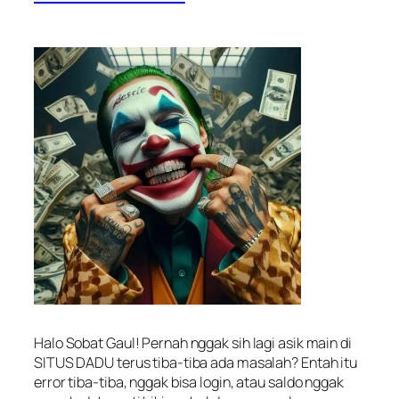
Halo Sobat Gaul! Pernah nggak sih lagi asik main di
SITUS DADU terus tiba-tiba ada masalah? Entah itu
error tiba-tiba, nggak bisa login, atau saldo nggak