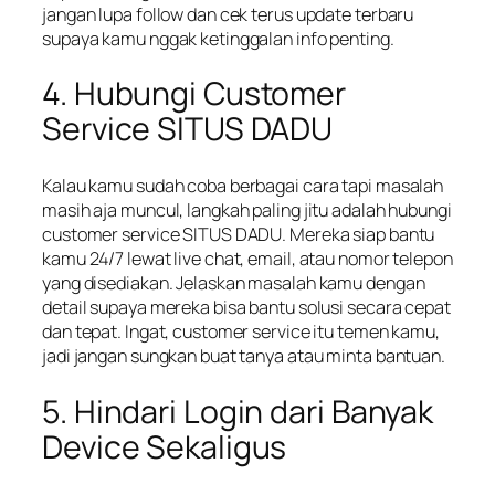
jangan lupa follow dan cek terus update terbaru
supaya kamu nggak ketinggalan info penting.
4. Hubungi Customer
Service SITUS DADU
Kalau kamu sudah coba berbagai cara tapi masalah
masih aja muncul, langkah paling jitu adalah hubungi
customer service SITUS DADU. Mereka siap bantu
kamu 24/7 lewat live chat, email, atau nomor telepon
yang disediakan. Jelaskan masalah kamu dengan
detail supaya mereka bisa bantu solusi secara cepat
dan tepat. Ingat, customer service itu temen kamu,
jadi jangan sungkan buat tanya atau minta bantuan.
5. Hindari Login dari Banyak
Device Sekaligus