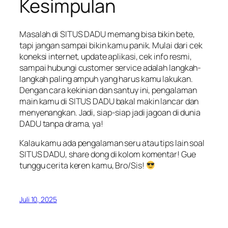
Kesimpulan
Masalah di SITUS DADU memang bisa bikin bete,
tapi jangan sampai bikin kamu panik. Mulai dari cek
koneksi internet, update aplikasi, cek info resmi,
sampai hubungi customer service adalah langkah-
langkah paling ampuh yang harus kamu lakukan.
Dengan cara kekinian dan santuy ini, pengalaman
main kamu di SITUS DADU bakal makin lancar dan
menyenangkan. Jadi, siap-siap jadi jagoan di dunia
DADU tanpa drama, ya!
Kalau kamu ada pengalaman seru atau tips lain soal
SITUS DADU, share dong di kolom komentar! Gue
tunggu cerita keren kamu, Bro/Sis!
Juli 10, 2025