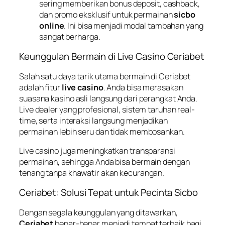
sering memberikan bonus deposit, cashback,
dan promo eksklusif untuk permainan
sicbo
online
. Ini bisa menjadi modal tambahan yang
sangat berharga.
Keunggulan Bermain di Live Casino Ceriabet
Salah satu daya tarik utama bermain di Ceriabet
adalah fitur
live casino
. Anda bisa merasakan
suasana kasino asli langsung dari perangkat Anda.
Live dealer yang profesional, sistem taruhan real-
time, serta interaksi langsung menjadikan
permainan lebih seru dan tidak membosankan.
Live casino juga meningkatkan transparansi
permainan, sehingga Anda bisa bermain dengan
tenang tanpa khawatir akan kecurangan.
Ceriabet: Solusi Tepat untuk Pecinta Sicbo
Dengan segala keunggulan yang ditawarkan,
Ceriabet
benar-benar menjadi tempat terbaik bagi