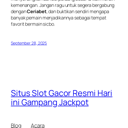
kemenangan. Jangan ragu untuk segera bergabung
dengan
Ceriabet
, dan buktikan sendiri mengapa
banyak pemain menjadikannya sebagai tempat
favorit bermain sicbo.
September 28, 2025
Situs Slot Gacor Resmi Hari
ini Gampang Jackpot
Blog
Acara