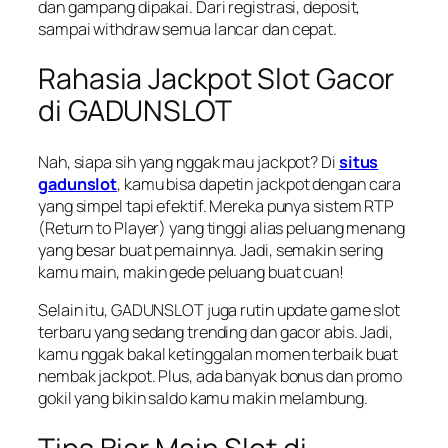
dan gampang dipakai. Dari registrasi, deposit,
sampai withdraw semua lancar dan cepat.
Rahasia Jackpot Slot Gacor
di GADUNSLOT
Nah, siapa sih yang nggak mau jackpot? Di
situs
gadunslot
, kamu bisa dapetin jackpot dengan cara
yang simpel tapi efektif. Mereka punya sistem RTP
(Return to Player) yang tinggi alias peluang menang
yang besar buat pemainnya. Jadi, semakin sering
kamu main, makin gede peluang buat cuan!
Selain itu, GADUNSLOT juga rutin update game slot
terbaru yang sedang trending dan gacor abis. Jadi,
kamu nggak bakal ketinggalan momen terbaik buat
nembak jackpot. Plus, ada banyak bonus dan promo
gokil yang bikin saldo kamu makin melambung.