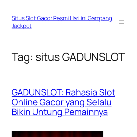
Lewati
ke
Situs Slot Gacor Resmi Hari ini Gampang
konten
Jackpot
Tag:
situs GADUNSLOT
GADUNSLOT: Rahasia Slot
Online Gacor yang Selalu
Bikin Untung Pemainnya