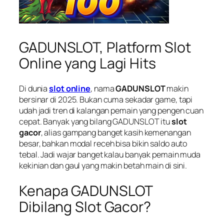
GADUNSLOT, Platform Slot
Online yang Lagi Hits
Di dunia
slot online
, nama
GADUNSLOT
makin
bersinar di 2025. Bukan cuma sekadar game, tapi
udah jadi tren di kalangan pemain yang pengen cuan
cepat. Banyak yang bilang GADUNSLOT itu
slot
gacor
, alias gampang banget kasih kemenangan
besar, bahkan modal receh bisa bikin saldo auto
tebal. Jadi wajar banget kalau banyak pemain muda
kekinian dan gaul yang makin betah main di sini.
Kenapa GADUNSLOT
Dibilang Slot Gacor?