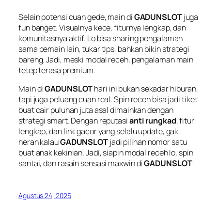
Selain potensi cuan gede, main di
GADUNSLOT
juga
fun banget. Visualnya kece, fiturnya lengkap, dan
komunitasnya aktif. Lo bisa sharing pengalaman
sama pemain lain, tukar tips, bahkan bikin strategi
bareng. Jadi, meski modal receh, pengalaman main
tetep terasa premium.
Main di
GADUNSLOT
hari ini bukan sekadar hiburan,
tapi juga peluang cuan real. Spin receh bisa jadi tiket
buat cair puluhan juta asal dimainkan dengan
strategi smart. Dengan reputasi
anti rungkad
, fitur
lengkap, dan link gacor yang selalu update, gak
heran kalau
GADUNSLOT
jadi pilihan nomor satu
buat anak kekinian. Jadi, siapin modal receh lo, spin
santai, dan rasain sensasi maxwin di
GADUNSLOT
!
Agustus 24, 2025