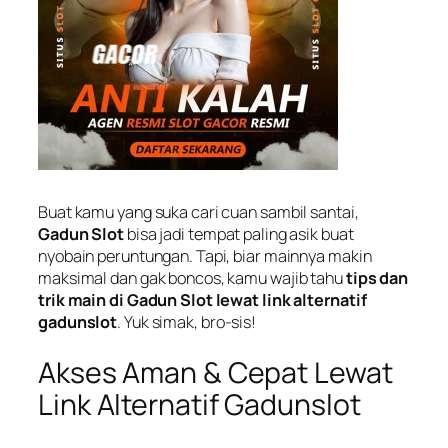
Buat kamu yang suka cari cuan sambil santai,
Gadun Slot
bisa jadi tempat paling asik buat
nyobain peruntungan. Tapi, biar mainnya makin
maksimal dan gak boncos, kamu wajib tahu
tips dan
trik main di Gadun Slot lewat link alternatif
gadunslot
. Yuk simak, bro-sis!
Akses Aman & Cepat Lewat
Link Alternatif Gadunslot