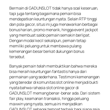
Bermain di GADUNSLOT tidak hanya soal keseruan,
tapi juga tentang bagaimana pemain bisa
mendapatkan keuntungan nyata. Selain RTP tinggi
dan pola gacor, situs ini juga menawarkan berbagai
bonus harian, promo menarik, hingga event jackpot
yang membuat saldo pemain semakin berlipat.
Dengan modal kecil sekalipun, pemain tetap
memiliki peluang untuk membawa pulang
kemenangan besar berkat dukungan bonus
tersebut.
Banyak pemain telah membuktikan bahwa mereka
bisa meraih keuntungan fantastis hanya dari
permainan yang sederhana. Testimoni kemenangan
yang beredar di komunitas slot online menjadi bukti
nyata bahwa rahasia slot online gacor di
GADUNSLOT memang benar-benar ada. Dari sistem
fair play, keamanan transaksi, hingga peluang
maxwin yang nyata, semua ini menjadikan
GADUNSLOT sebagai tempat terbaik bagi siapa saja