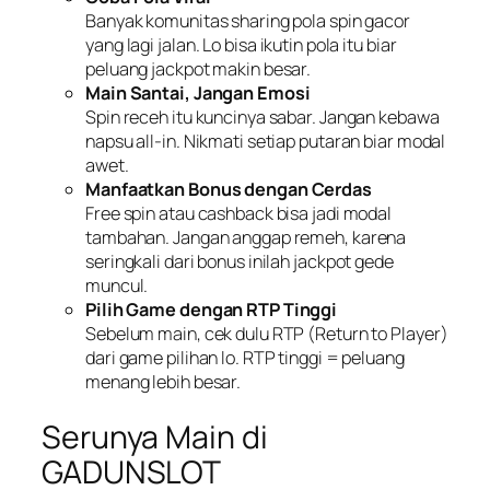
Banyak komunitas sharing pola spin gacor
yang lagi jalan. Lo bisa ikutin pola itu biar
peluang jackpot makin besar.
Main Santai, Jangan Emosi
Spin receh itu kuncinya sabar. Jangan kebawa
napsu all-in. Nikmati setiap putaran biar modal
awet.
Manfaatkan Bonus dengan Cerdas
Free spin atau cashback bisa jadi modal
tambahan. Jangan anggap remeh, karena
seringkali dari bonus inilah jackpot gede
muncul.
Pilih Game dengan RTP Tinggi
Sebelum main, cek dulu RTP (Return to Player)
dari game pilihan lo. RTP tinggi = peluang
menang lebih besar.
Serunya Main di
GADUNSLOT