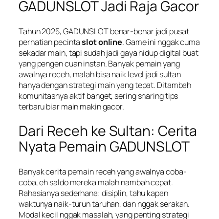
GADUNSLOT Jadi Raja Gacor
Tahun 2025, GADUNSLOT benar-benar jadi pusat
perhatian pecinta
slot online
. Game ini nggak cuma
sekadar main, tapi sudah jadi gaya hidup digital buat
yang pengen cuan instan. Banyak pemain yang
awalnya receh, malah bisa naik level jadi sultan
hanya dengan strategi main yang tepat. Ditambah
komunitasnya aktif banget, sering sharing tips
terbaru biar main makin gacor.
Dari Receh ke Sultan: Cerita
Nyata Pemain GADUNSLOT
Banyak cerita pemain receh yang awalnya coba-
coba, eh saldo mereka malah nambah cepat.
Rahasianya sederhana: disiplin, tahu kapan
waktunya naik-turun taruhan, dan nggak serakah.
Modal kecil nggak masalah, yang penting strategi