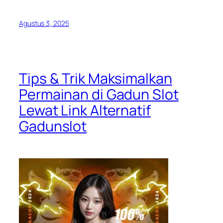
Agustus 3, 2025
Tips & Trik Maksimalkan
Permainan di Gadun Slot
Lewat Link Alternatif
Gadunslot