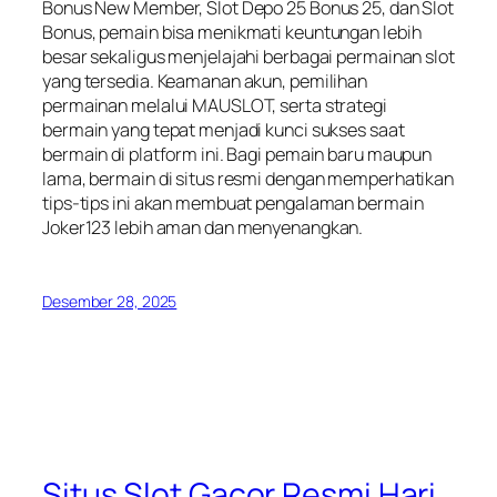
Bonus New Member, Slot Depo 25 Bonus 25, dan Slot
Bonus, pemain bisa menikmati keuntungan lebih
besar sekaligus menjelajahi berbagai permainan slot
yang tersedia. Keamanan akun, pemilihan
permainan melalui MAUSLOT, serta strategi
bermain yang tepat menjadi kunci sukses saat
bermain di platform ini. Bagi pemain baru maupun
lama, bermain di situs resmi dengan memperhatikan
tips-tips ini akan membuat pengalaman bermain
Joker123 lebih aman dan menyenangkan.
Desember 28, 2025
Situs Slot Gacor Resmi Hari