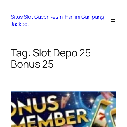
Lewati
ke
Situs Slot Gacor Resmi Hari ini Gampang
konten
Jackpot
Tag:
Slot Depo 25
Bonus 25