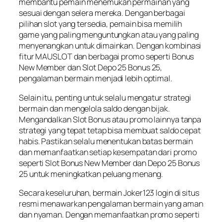
membantu pemain menemukan permainan yang
sesuai dengan selera mereka. Dengan berbagai
pilihan slot yang tersedia, pemain bisa memilih
game yang paling menguntungkan atau yang paling
menyenangkan untuk dimainkan. Dengan kombinasi
fitur MAUSLOT dan berbagai promo seperti Bonus
New Member dan Slot Depo 25 Bonus 25,
pengalaman bermain menjadi lebih optimal.
Selain itu, penting untuk selalu mengatur strategi
bermain dan mengelola saldo dengan bijak.
Mengandalkan Slot Bonus atau promo lainnya tanpa
strategi yang tepat tetap bisa membuat saldo cepat
habis. Pastikan selalu menentukan batas bermain
dan memanfaatkan setiap kesempatan dari promo
seperti Slot Bonus New Member dan Depo 25 Bonus
25 untuk meningkatkan peluang menang.
Secara keseluruhan, bermain Joker123 login di situs
resmi menawarkan pengalaman bermain yang aman
dan nyaman. Dengan memanfaatkan promo seperti