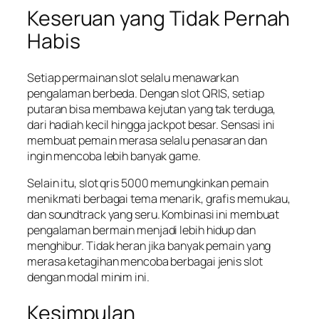
Keseruan yang Tidak Pernah
Habis
Setiap permainan slot selalu menawarkan
pengalaman berbeda. Dengan slot QRIS, setiap
putaran bisa membawa kejutan yang tak terduga,
dari hadiah kecil hingga jackpot besar. Sensasi ini
membuat pemain merasa selalu penasaran dan
ingin mencoba lebih banyak game.
Selain itu, slot qris 5000 memungkinkan pemain
menikmati berbagai tema menarik, grafis memukau,
dan soundtrack yang seru. Kombinasi ini membuat
pengalaman bermain menjadi lebih hidup dan
menghibur. Tidak heran jika banyak pemain yang
merasa ketagihan mencoba berbagai jenis slot
dengan modal minim ini.
Kesimpulan