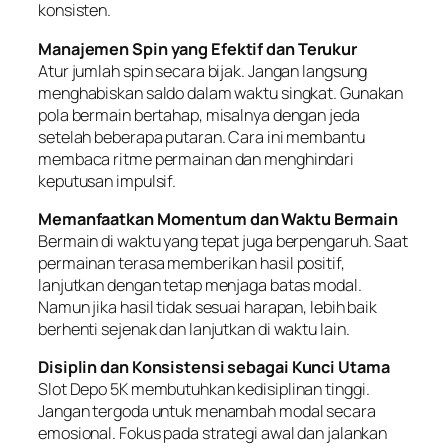
konsisten.
Manajemen Spin yang Efektif dan Terukur
Atur jumlah spin secara bijak. Jangan langsung
menghabiskan saldo dalam waktu singkat. Gunakan
pola bermain bertahap, misalnya dengan jeda
setelah beberapa putaran. Cara ini membantu
membaca ritme permainan dan menghindari
keputusan impulsif.
Memanfaatkan Momentum dan Waktu Bermain
Bermain di waktu yang tepat juga berpengaruh. Saat
permainan terasa memberikan hasil positif,
lanjutkan dengan tetap menjaga batas modal.
Namun jika hasil tidak sesuai harapan, lebih baik
berhenti sejenak dan lanjutkan di waktu lain.
Disiplin dan Konsistensi sebagai Kunci Utama
Slot Depo 5K membutuhkan kedisiplinan tinggi.
Jangan tergoda untuk menambah modal secara
emosional. Fokus pada strategi awal dan jalankan