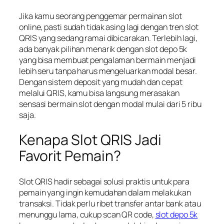
Jika kamu seorang penggemar permainan slot
online, pasti sudah tidak asing lagi dengan tren slot
QRIS yang sedang ramai dibicarakan. Terlebih lagi,
ada banyak pilihan menarik dengan slot depo 5k
yang bisa membuat pengalaman bermain menjadi
lebih seru tanpa harus mengeluarkan modal besar.
Dengan sistem deposit yang mudah dan cepat
melalui QRIS, kamu bisa langsung merasakan
sensasi bermain slot dengan modal mulai dari 5 ribu
saja.
Kenapa Slot QRIS Jadi
Favorit Pemain?
Slot QRIS hadir sebagai solusi praktis untuk para
pemain yang ingin kemudahan dalam melakukan
transaksi. Tidak perlu ribet transfer antar bank atau
menunggu lama, cukup scan QR code,
slot depo 5k