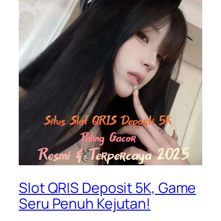
Slot QRIS Deposit 5K, Game
Seru Penuh Kejutan!