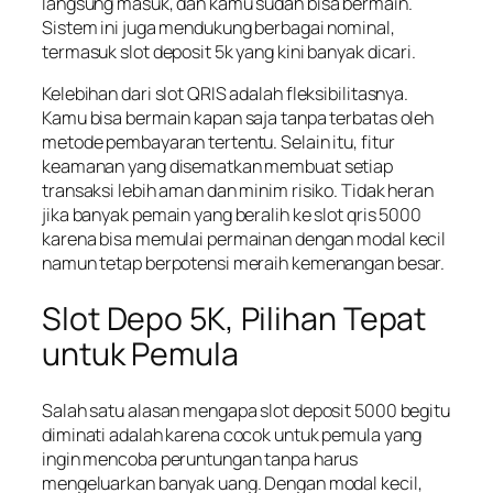
langsung masuk, dan kamu sudah bisa bermain.
Sistem ini juga mendukung berbagai nominal,
termasuk slot deposit 5k yang kini banyak dicari.
Kelebihan dari slot QRIS adalah fleksibilitasnya.
Kamu bisa bermain kapan saja tanpa terbatas oleh
metode pembayaran tertentu. Selain itu, fitur
keamanan yang disematkan membuat setiap
transaksi lebih aman dan minim risiko. Tidak heran
jika banyak pemain yang beralih ke slot qris 5000
karena bisa memulai permainan dengan modal kecil
namun tetap berpotensi meraih kemenangan besar.
Slot Depo 5K, Pilihan Tepat
untuk Pemula
Salah satu alasan mengapa slot deposit 5000 begitu
diminati adalah karena cocok untuk pemula yang
ingin mencoba peruntungan tanpa harus
mengeluarkan banyak uang. Dengan modal kecil,