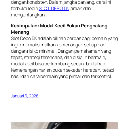
dengan konsisten. Dalam jangka panjang, cara ini
terbukti lebih
SLOT DEPO 5K
aman dan
menguntungkan.
Kesimpulan: Modal Kecil Bukan Penghalang
Menang
Slot Depo 5K adalah pilihan cerdas bagi pemain yang
ingin memaksimalkan kemenangan setiap hari
dengan risiko minimal. Dengan pemahaman yang
tepat, strategi terencana, dan disiplin bermain,
modal kecil bisa berkembang secara bertahap.
Kemenangan harian bukan sekadar harapan, tetapi
hasil dari cara bermain yang pintar dan terkontrol.
Januari 5, 2026