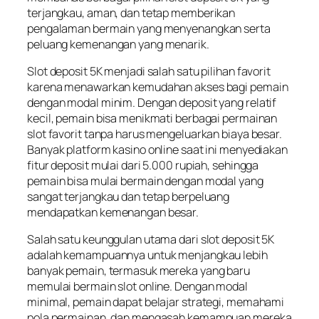
terjangkau, aman, dan tetap memberikan
pengalaman bermain yang menyenangkan serta
peluang kemenangan yang menarik.
Slot deposit 5K menjadi salah satu pilihan favorit
karena menawarkan kemudahan akses bagi pemain
dengan modal minim. Dengan deposit yang relatif
kecil, pemain bisa menikmati berbagai permainan
slot favorit tanpa harus mengeluarkan biaya besar.
Banyak platform kasino online saat ini menyediakan
fitur deposit mulai dari 5.000 rupiah, sehingga
pemain bisa mulai bermain dengan modal yang
sangat terjangkau dan tetap berpeluang
mendapatkan kemenangan besar.
Salah satu keunggulan utama dari slot deposit 5K
adalah kemampuannya untuk menjangkau lebih
banyak pemain, termasuk mereka yang baru
memulai bermain slot online. Dengan modal
minimal, pemain dapat belajar strategi, memahami
pola permainan, dan mengasah kemampuan mereka