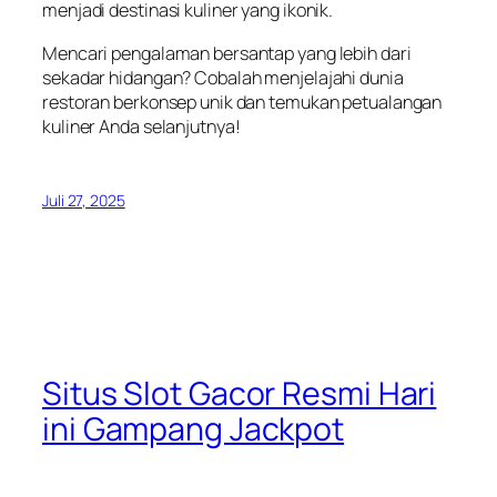
menjadi destinasi kuliner yang ikonik.
Mencari pengalaman bersantap yang lebih dari
sekadar hidangan? Cobalah menjelajahi dunia
restoran berkonsep unik dan temukan petualangan
kuliner Anda selanjutnya!
Juli 27, 2025
Situs Slot Gacor Resmi Hari
ini Gampang Jackpot