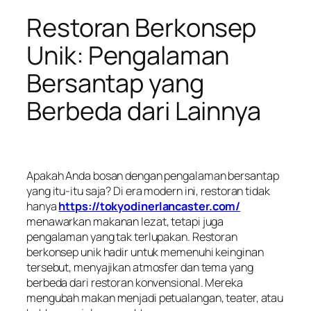
Restoran Berkonsep
Unik: Pengalaman
Bersantap yang
Berbeda dari Lainnya
Apakah Anda bosan dengan pengalaman bersantap
yang itu-itu saja? Di era modern ini, restoran tidak
hanya
https://tokyodinerlancaster.com/
menawarkan makanan lezat, tetapi juga
pengalaman yang tak terlupakan. Restoran
berkonsep unik hadir untuk memenuhi keinginan
tersebut, menyajikan atmosfer dan tema yang
berbeda dari restoran konvensional. Mereka
mengubah makan menjadi petualangan, teater, atau