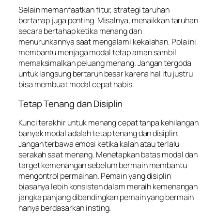
Selain memanfaatkan fitur, strategi taruhan
bertahap juga penting. Misalnya, menaikkan taruhan
secara bertahap ketika menang dan
menurunkannya saat mengalami kekalahan. Pola ini
membantu menjaga modal tetap aman sambil
memaksimalkan peluang menang. Jangan tergoda
untuk langsung bertaruh besar karena hal itu justru
bisa membuat modal cepat habis.
Tetap Tenang dan Disiplin
Kunci terakhir untuk menang cepat tanpa kehilangan
banyak modal adalah tetap tenang dan disiplin.
Jangan terbawa emosi ketika kalah atau terlalu
serakah saat menang. Menetapkan batas modal dan
target kemenangan sebelum bermain membantu
mengontrol permainan. Pemain yang disiplin
biasanya lebih konsisten dalam meraih kemenangan
jangka panjang dibandingkan pemain yang bermain
hanya berdasarkan insting.