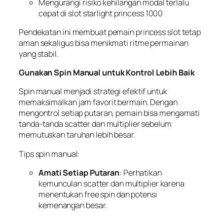
Mengurangi risiko kehilangan modal terlalu
cepat di slot starlight princess 1000
Pendekatan ini membuat pemain princess slot tetap
aman sekaligus bisa menikmati ritme permainan
yang stabil.
Gunakan Spin Manual untuk Kontrol Lebih Baik
Spin manual menjadi strategi efektif untuk
memaksimalkan jam favorit bermain. Dengan
mengontrol setiap putaran, pemain bisa mengamati
tanda-tanda scatter dan multiplier sebelum
memutuskan taruhan lebih besar.
Tips spin manual:
Amati Setiap Putaran
: Perhatikan
kemunculan scatter dan multiplier karena
menentukan free spin dan potensi
kemenangan besar.