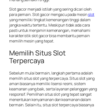
Slot gacor menjadi istilah yang sering dicari oleh
para pemain. Slot gacor mengacu pada mesin
slot
yang memiliki tingkat kemenangan tinggi dalam
jangka waktu tertentu. Meskipun tidak ada cara
pasti untuk menjamin kemenangan, memahami
karakteristik slot gacor bisa membantu pemain
memilih mesin yang tepat.
Memilih Situs Slot
Terpercaya
Sebelum mulai bermain, langkah pertama adalah
memilih situs slot yang terpercaya. Situs slot yang
aman biasanya memiliki lisensi resmi, sistem
keamanan yang baik, serta layanan pelanggan yang
responsif. Pemilihan situs slot yang tepat sangat
menentukan kenyamanan dan keamanan dalam
bermain. Selain itu, situs slot terpercaya biasanya