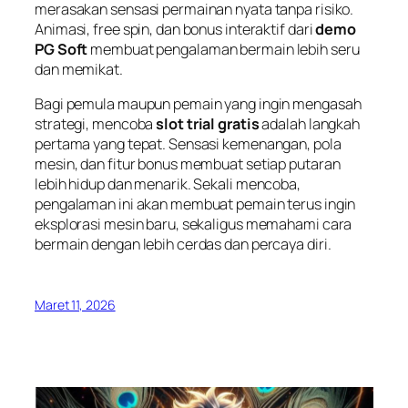
merasakan sensasi permainan nyata tanpa risiko.
Animasi, free spin, dan bonus interaktif dari
demo
PG Soft
membuat pengalaman bermain lebih seru
dan memikat.
Bagi pemula maupun pemain yang ingin mengasah
strategi, mencoba
slot trial gratis
adalah langkah
pertama yang tepat. Sensasi kemenangan, pola
mesin, dan fitur bonus membuat setiap putaran
lebih hidup dan menarik. Sekali mencoba,
pengalaman ini akan membuat pemain terus ingin
eksplorasi mesin baru, sekaligus memahami cara
bermain dengan lebih cerdas dan percaya diri.
Maret 11, 2026