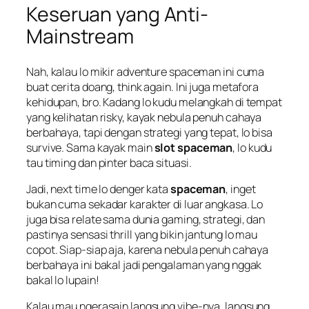
Keseruan yang Anti-
Mainstream
Nah, kalau lo mikir adventure spaceman ini cuma
buat cerita doang, think again. Ini juga metafora
kehidupan, bro. Kadang lo kudu melangkah di tempat
yang kelihatan risky, kayak nebula penuh cahaya
berbahaya, tapi dengan strategi yang tepat, lo bisa
survive. Sama kayak main
slot spaceman
, lo kudu
tau timing dan pinter baca situasi.
Jadi, next time lo denger kata
spaceman
, inget
bukan cuma sekadar karakter di luar angkasa. Lo
juga bisa relate sama dunia gaming, strategi, dan
pastinya sensasi thrill yang bikin jantung lo mau
copot. Siap-siap aja, karena nebula penuh cahaya
berbahaya ini bakal jadi pengalaman yang nggak
bakal lo lupain!
Kalau mau ngerasain langsung vibe-nya, langsung