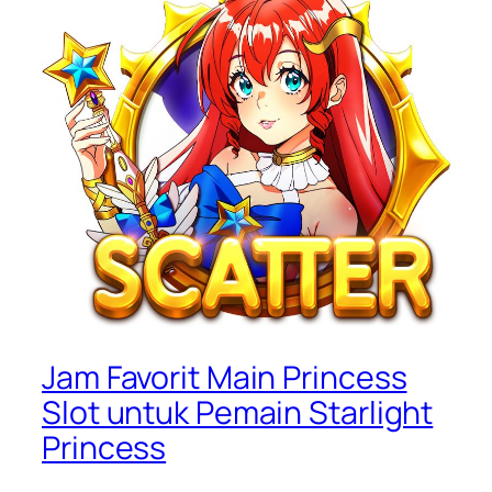
Jam Favorit Main Princess
Slot untuk Pemain Starlight
Princess