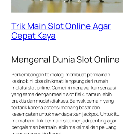
Trik Main Slot Online Agar
Cepat Kaya
Mengenal Dunia Slot Online
Perkembangan teknologi membuat permainan
kasino kini bisa dinikmati langsung dari rumah
melalui slot online. Game ini menawarkan sensasi
yang sama dengan mesin slot fisik, namun lebih
praktis dan mudah diakses. Banyak pemain yang
tertarik karena potensi menang besar dan
kesempatan untuk mendapatkan jackpot. Untuk itu,
memahami trik bermain slot menjadi penting agar
pengalaman bermain lebih maksimal dan peluang
menang semakin tinggi.