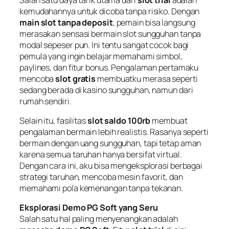
kemudahannya untuk dicoba tanpa risiko. Dengan
main slot tanpa deposit
, pemain bisa langsung
merasakan sensasi bermain slot sungguhan tanpa
modal sepeser pun. Ini tentu sangat cocok bagi
pemula yang ingin belajar memahami simbol,
paylines, dan fitur bonus. Pengalaman pertamaku
mencoba
slot gratis
membuatku merasa seperti
sedang berada di kasino sungguhan, namun dari
rumah sendiri.
Selain itu, fasilitas
slot saldo 100rb
membuat
pengalaman bermain lebih realistis. Rasanya seperti
bermain dengan uang sungguhan, tapi tetap aman
karena semua taruhan hanya bersifat virtual.
Dengan cara ini, aku bisa mengeksplorasi berbagai
strategi taruhan, mencoba mesin favorit, dan
memahami pola kemenangan tanpa tekanan.
Eksplorasi Demo PG Soft yang Seru
Salah satu hal paling menyenangkan adalah