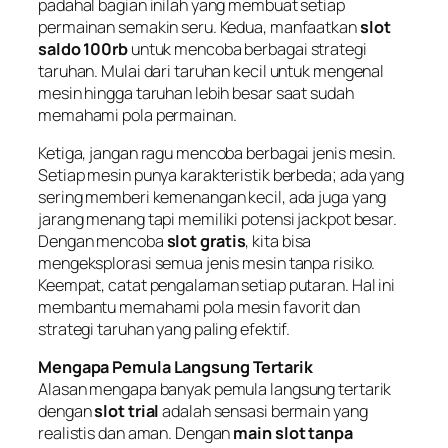
padahal bagian inilah yang membuat setiap
permainan semakin seru. Kedua, manfaatkan
slot
saldo 100rb
untuk mencoba berbagai strategi
taruhan. Mulai dari taruhan kecil untuk mengenal
mesin hingga taruhan lebih besar saat sudah
memahami pola permainan.
Ketiga, jangan ragu mencoba berbagai jenis mesin.
Setiap mesin punya karakteristik berbeda; ada yang
sering memberi kemenangan kecil, ada juga yang
jarang menang tapi memiliki potensi jackpot besar.
Dengan mencoba
slot gratis
, kita bisa
mengeksplorasi semua jenis mesin tanpa risiko.
Keempat, catat pengalaman setiap putaran. Hal ini
membantu memahami pola mesin favorit dan
strategi taruhan yang paling efektif.
Mengapa Pemula Langsung Tertarik
Alasan mengapa banyak pemula langsung tertarik
dengan
slot trial
adalah sensasi bermain yang
realistis dan aman. Dengan
main slot tanpa