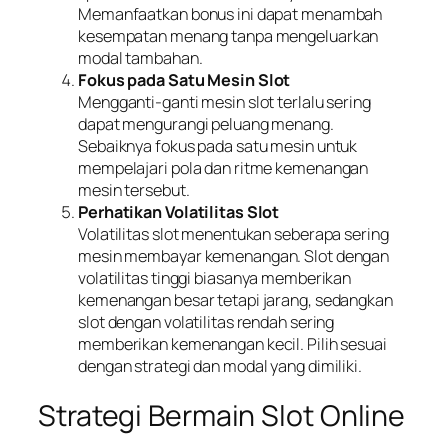
Memanfaatkan bonus ini dapat menambah
kesempatan menang tanpa mengeluarkan
modal tambahan.
Fokus pada Satu Mesin Slot
Mengganti-ganti mesin slot terlalu sering
dapat mengurangi peluang menang.
Sebaiknya fokus pada satu mesin untuk
mempelajari pola dan ritme kemenangan
mesin tersebut.
Perhatikan Volatilitas Slot
Volatilitas slot menentukan seberapa sering
mesin membayar kemenangan. Slot dengan
volatilitas tinggi biasanya memberikan
kemenangan besar tetapi jarang, sedangkan
slot dengan volatilitas rendah sering
memberikan kemenangan kecil. Pilih sesuai
dengan strategi dan modal yang dimiliki.
Strategi Bermain Slot Online