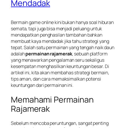
Mendadak
Bermain game online kini bukan hanya soal hiburan
semata, tapi juga bisa menjadi peluang untuk
mendapatkan penghasilan tambahan bahkan
membuat kaya mendadak jika tahu strategi yang
tepat. Salah satu permainan yang tengah naik daun
adalah
permainan rajamerak
, sebuah platform
yang menawarkan pengalaman seru sekaligus
kesempatan menghasilkan keuntungan besar. Di
artikel ini, kita akan membahas strategi bermain,
tips aman, dan cara memaksimalkan potensi
keuntungan dari permainan ini.
Memahami Permainan
Rajamerak
Sebelum mencoba peruntungan, sangat penting