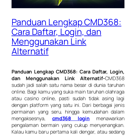
Panduan Lengkap CMD368:
Cara Daftar, Login, dan
Menggunakan Link
Alternatif
Panduan Lengkap CMD368: Cara Daftar, Login,
dan Menggunakan Link Alternatif-
CMD368
sudah jadi salah satu nama besar di dunia taruhan
online. Bagi kamu yang suka main taruhan olahraga
atau casino online, pasti sudah tidak asing lagi
dengan platform yang satu ini. Dari berbagai jenis
permainan yang seru, hingga kemudahan dalam
mengaksesnya,
cmd368 login
menawarkan
pengalaman bermain yang cukup menyenangkan.
Kalau kamu baru pertama kali dengar, atau sedang