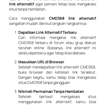
link alternatif
agar pemain tetap bisa mengakses
situs tanpa hambatan.
Cara menggunakan
CMD368 link alternatif
sangatlah mudah. Berikut langkah-langkahnya:
Dapatkan Link Alternatif Terbaru
Cari informasi mengenai link alternatif
CMD368 terbaru di forum atau grup diskusi
taruhan online. Biasanya, link alternatif ini
selalu diperbarui agar tetap bisa diakses.
Masukkan URL di Browser
Setelah mendapatkan link alternatif CMD368,
buka browser dan ketikkan link tersebut.
Dengan begitu, kamu tetap bisa mengakses
situs CMD368 tanpa gangguan.
Nikmati Permainan Tanpa Hambatan
Setelah berhasil mengakses situs
menggunakan link alternatif, kamu bisa