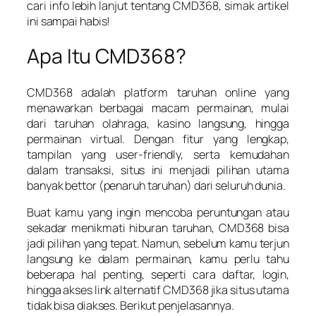
cari info lebih lanjut tentang CMD368, simak artikel
ini sampai habis!
Apa Itu CMD368?
CMD368 adalah platform taruhan online yang
menawarkan berbagai macam permainan, mulai
dari taruhan olahraga, kasino langsung, hingga
permainan virtual. Dengan fitur yang lengkap,
tampilan yang user-friendly, serta kemudahan
dalam transaksi, situs ini menjadi pilihan utama
banyak bettor (penaruh taruhan) dari seluruh dunia.
Buat kamu yang ingin mencoba peruntungan atau
sekadar menikmati hiburan taruhan, CMD368 bisa
jadi pilihan yang tepat. Namun, sebelum kamu terjun
langsung ke dalam permainan, kamu perlu tahu
beberapa hal penting, seperti cara daftar, login,
hingga akses link alternatif CMD368 jika situs utama
tidak bisa diakses. Berikut penjelasannya.