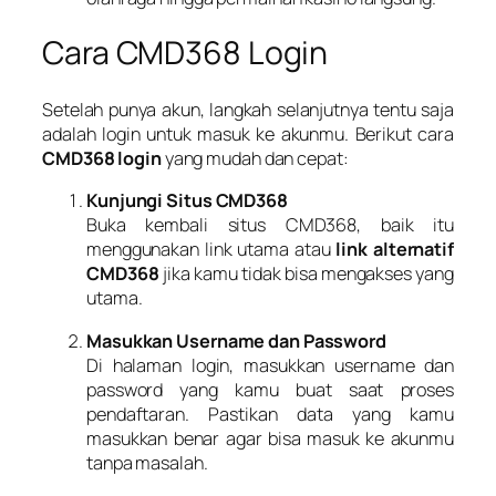
Cara CMD368 Login
Setelah punya akun, langkah selanjutnya tentu saja
adalah login untuk masuk ke akunmu. Berikut cara
CMD368 login
yang mudah dan cepat:
Kunjungi Situs CMD368
Buka kembali situs CMD368, baik itu
menggunakan link utama atau
link alternatif
CMD368
jika kamu tidak bisa mengakses yang
utama.
Masukkan Username dan Password
Di halaman login, masukkan username dan
password yang kamu buat saat proses
pendaftaran. Pastikan data yang kamu
masukkan benar agar bisa masuk ke akunmu
tanpa masalah.