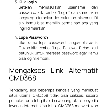
Klik Login
Setelah memasukkan username dan
password, klik tombol “Login” dan kamu akan
langsung diarahkan ke halaman akunmu. Di
sini kamu bisa memilih permainan apa yang
ingin dimainkan.
Lupa Password?
Jika kamu lupa password, jangan khawatir.
Cukup klik tombol “Lupa Password” dan ikuti
petunjuk untuk mereset password agar kamu
bisa login kembali.
Mengakses Link Alternatif
CMD368
Terkadang, ada beberapa kendala yang membuat
situs utama CMD368 tidak bisa diakses, seperti
pemblokiran oleh pihak berwenang atau penyedia
layanan internet. Untuk itu, CMD368 menyediakan