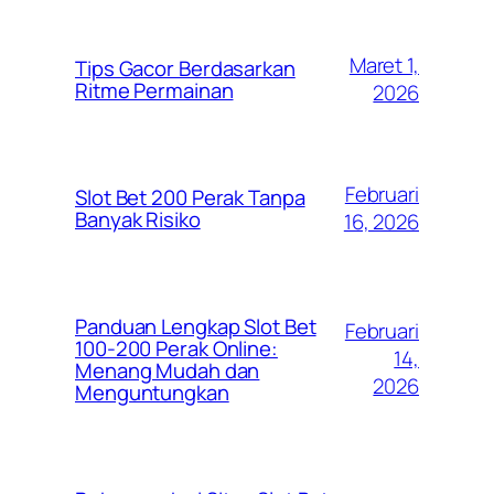
Maret 1,
Tips Gacor Berdasarkan
Ritme Permainan
2026
Februari
Slot Bet 200 Perak Tanpa
Banyak Risiko
16, 2026
Panduan Lengkap Slot Bet
Februari
100-200 Perak Online:
14,
Menang Mudah dan
2026
Menguntungkan