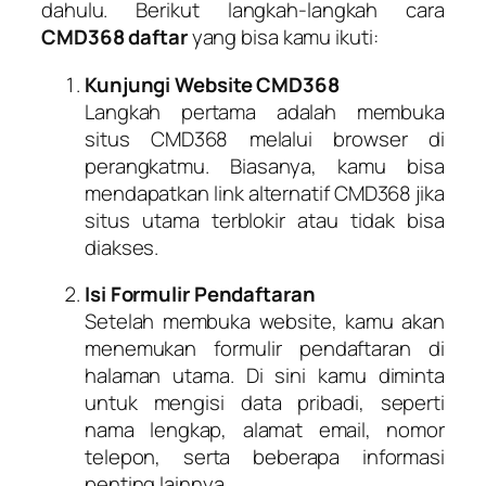
dahulu. Berikut langkah-langkah cara
CMD368 daftar
yang bisa kamu ikuti:
Kunjungi Website CMD368
Langkah pertama adalah membuka
situs CMD368 melalui browser di
perangkatmu. Biasanya, kamu bisa
mendapatkan link alternatif CMD368 jika
situs utama terblokir atau tidak bisa
diakses.
Isi Formulir Pendaftaran
Setelah membuka website, kamu akan
menemukan formulir pendaftaran di
halaman utama. Di sini kamu diminta
untuk mengisi data pribadi, seperti
nama lengkap, alamat email, nomor
telepon, serta beberapa informasi
penting lainnya.