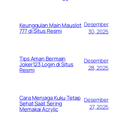
Desember
Keunggulan Main Mauslot
777 di Situs Resmi
30, 2025
Tips Aman Bermain
Desember
Joker123 Login di Situs
28, 2025
Resmi
Cara Menjaga Kuku Tetap
Desember
Sehat Saat Sering
27, 2025
Memakai Acrylic