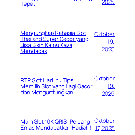
2025
Tepat
Mengungkap Rahasia Slot
Oktober
Thailand Super Gacor yang
19,
Bisa Bikin Kamu Kaya
2025
Mendadak
Oktober
RTP Slot Hari Ini: Tips
19,
Memilih Slot yang Lagi Gacor
dan Menguntungkan
2025
Oktober
Main Slot 10K QRIS: Peluang
Emas Mendapatkan Hadiah!
17, 2025