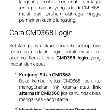
langsung mulai menikmati berbagai
jenis permainan yang ada di CMD368,
mulai dari taruhan olahraga hingga
permainan kasino langsung.
Cara CMD368 Login
Setelah punya akun, langkah selanjutnya
tentu saja adalah login untuk masuk ke
akunmu. Berikut cara
CMD368 login
yang
mudah dan cepat:
Kunjungi Situs CMD368
Buka kembali situs CMD368, baik itu
menggunakan link utama atau
link
alternatif CMD368
jika kamu tidak bisa
mengakses yang utama.
Masukkan Username dan Password