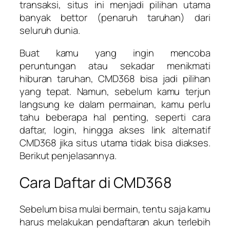
transaksi, situs ini menjadi pilihan utama
banyak bettor (penaruh taruhan) dari
seluruh dunia.
Buat kamu yang ingin mencoba
peruntungan atau sekadar menikmati
hiburan taruhan, CMD368 bisa jadi pilihan
yang tepat. Namun, sebelum kamu terjun
langsung ke dalam permainan, kamu perlu
tahu beberapa hal penting, seperti cara
daftar, login, hingga akses link alternatif
CMD368 jika situs utama tidak bisa diakses.
Berikut penjelasannya.
Cara Daftar di CMD368
Sebelum bisa mulai bermain, tentu saja kamu
harus melakukan pendaftaran akun terlebih