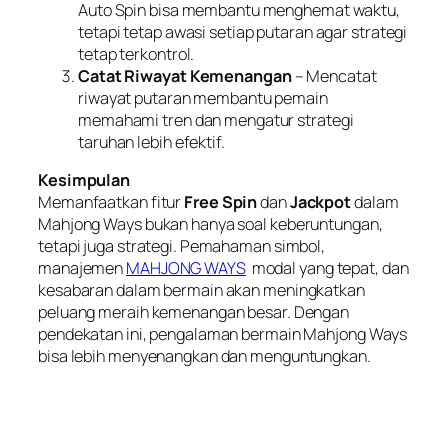
Auto Spin bisa membantu menghemat waktu,
tetapi tetap awasi setiap putaran agar strategi
tetap terkontrol.
Catat Riwayat Kemenangan
– Mencatat
riwayat putaran membantu pemain
memahami tren dan mengatur strategi
taruhan lebih efektif.
Kesimpulan
Memanfaatkan fitur
Free Spin
dan
Jackpot
dalam
Mahjong Ways bukan hanya soal keberuntungan,
tetapi juga strategi. Pemahaman simbol,
manajemen
MAHJONG WAYS
modal yang tepat, dan
kesabaran dalam bermain akan meningkatkan
peluang meraih kemenangan besar. Dengan
pendekatan ini, pengalaman bermain Mahjong Ways
bisa lebih menyenangkan dan menguntungkan.