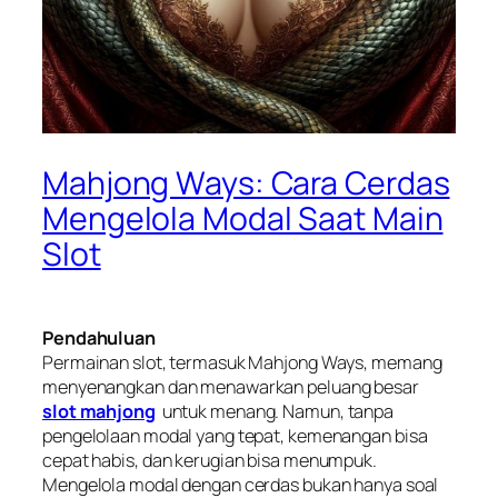
Mahjong Ways: Cara Cerdas
Mengelola Modal Saat Main
Slot
Pendahuluan
Permainan slot, termasuk Mahjong Ways, memang
menyenangkan dan menawarkan peluang besar
slot mahjong
untuk menang. Namun, tanpa
pengelolaan modal yang tepat, kemenangan bisa
cepat habis, dan kerugian bisa menumpuk.
Mengelola modal dengan cerdas bukan hanya soal