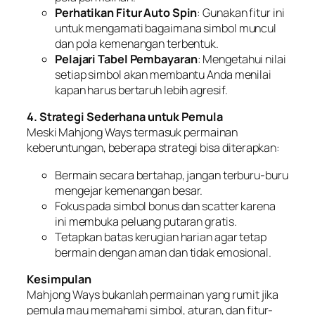
Perhatikan Fitur Auto Spin
: Gunakan fitur ini
untuk mengamati bagaimana simbol muncul
dan pola kemenangan terbentuk.
Pelajari Tabel Pembayaran
: Mengetahui nilai
setiap simbol akan membantu Anda menilai
kapan harus bertaruh lebih agresif.
4. Strategi Sederhana untuk Pemula
Meski Mahjong Ways termasuk permainan
keberuntungan, beberapa strategi bisa diterapkan:
Bermain secara bertahap, jangan terburu-buru
mengejar kemenangan besar.
Fokus pada simbol bonus dan scatter karena
ini membuka peluang putaran gratis.
Tetapkan batas kerugian harian agar tetap
bermain dengan aman dan tidak emosional.
Kesimpulan
Mahjong Ways bukanlah permainan yang rumit jika
pemula mau memahami simbol, aturan, dan fitur-