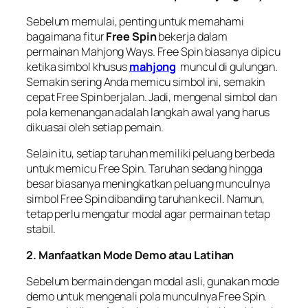
Sebelum memulai, penting untuk memahami
bagaimana fitur
Free Spin
bekerja dalam
permainan Mahjong Ways. Free Spin biasanya dipicu
ketika simbol khusus
mahjong
muncul di gulungan.
Semakin sering Anda memicu simbol ini, semakin
cepat Free Spin berjalan. Jadi, mengenal simbol dan
pola kemenangan adalah langkah awal yang harus
dikuasai oleh setiap pemain.
Selain itu, setiap taruhan memiliki peluang berbeda
untuk memicu Free Spin. Taruhan sedang hingga
besar biasanya meningkatkan peluang munculnya
simbol Free Spin dibanding taruhan kecil. Namun,
tetap perlu mengatur modal agar permainan tetap
stabil.
2. Manfaatkan Mode Demo atau Latihan
Sebelum bermain dengan modal asli, gunakan mode
demo untuk mengenali pola munculnya Free Spin.