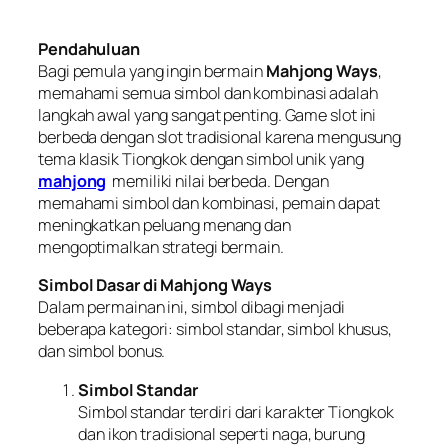
Pendahuluan
Bagi pemula yang ingin bermain
Mahjong Ways
,
memahami semua simbol dan kombinasi adalah
langkah awal yang sangat penting. Game slot ini
berbeda dengan slot tradisional karena mengusung
tema klasik Tiongkok dengan simbol unik yang
mahjong
memiliki nilai berbeda. Dengan
memahami simbol dan kombinasi, pemain dapat
meningkatkan peluang menang dan
mengoptimalkan strategi bermain.
Simbol Dasar di Mahjong Ways
Dalam permainan ini, simbol dibagi menjadi
beberapa kategori: simbol standar, simbol khusus,
dan simbol bonus.
Simbol Standar
Simbol standar terdiri dari karakter Tiongkok
dan ikon tradisional seperti naga, burung