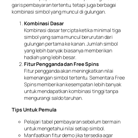
garis pembayaran tertentu, tetapi juga berbagai
kombinasi simbol yang muncul di gulungan.
Kombinasi Dasar
Kombinasi dasar tercipta ketika minimal tiga
simbol yang sama muncul berurutan dari
gulungan pertama ke kanan. Jumlah simbol
yang lebih banyak biasanya memberikan
hadiah yang lebih besar.
Fitur Pengganda dan Free Spins
Fitur pengganda akan meningkatkan nilai
kemenangan simbol tertentu. Sementara Free
Spins memberikan kesempatan lebih banyak
untuk mendapatkan kombinasi tinggi tanpa
mengurangi saldo taruhan.
Tips Untuk Pemula
Pelajari tabel pembayaran sebelum bermain
untuk mengetahui nilai setiap simbol.
Manfaatkan fitur demo jika tersedia agar