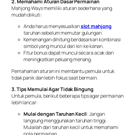
2. Memahami Aturan Dasar Permainan
Mahjong Ways memiliki aturan sederhana yang
mudah diikuti:
Anda harus menyesuaikan
slot mahjong
taruhan sebelum memutar gulungan.
Kemenangan dihitung berdasarkan kombinasi
simbol yang muncul dari kiri ke kanan.
Fitur bonus dapat muncul secara acak dan
meningkatkan peluang menang.
Pemahaman aturan ini membantu pemula untuk
tidak panik dan lebih fokus saat bermain.
3. Tips Memulai Agar Tidak Bingung
Untuk pemula, berikut beberapa tips agar permainan
lebih lancar:
Mulai dengan Taruhan Kecil
: Jangan
langsung menggunakan taruhan tinggi.
Mulailah dari taruhan kecil untuk memahami
pola permainan.