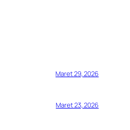
Maret 29, 2026
Maret 23, 2026