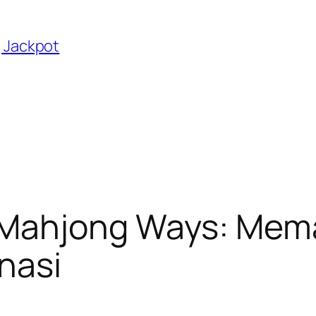
g Jackpot
 Mahjong Ways: Me
nasi