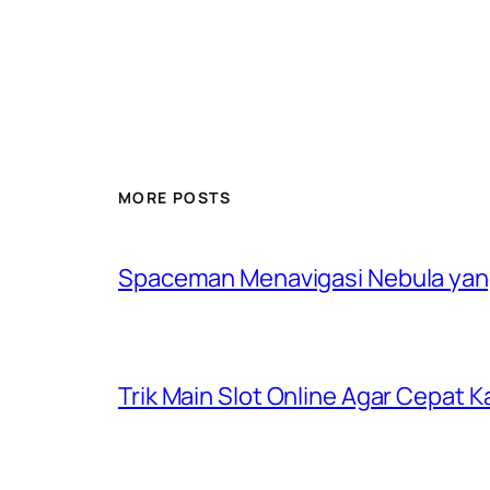
MORE POSTS
Spaceman Menavigasi Nebula yan
Trik Main Slot Online Agar Cepat K