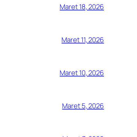
Maret 18, 2026
Maret 11, 2026
Maret 10, 2026
Maret 5, 2026