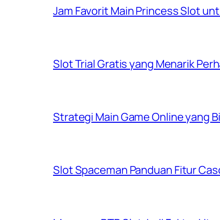
Jam Favorit Main Princess Slot un
Slot Trial Gratis yang Menarik Per
Strategi Main Game Online yang B
Slot Spaceman Panduan Fitur Cas