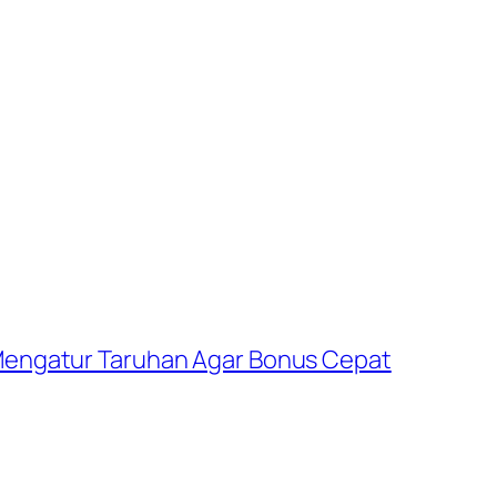
f Mengatur Taruhan Agar Bonus Cepat