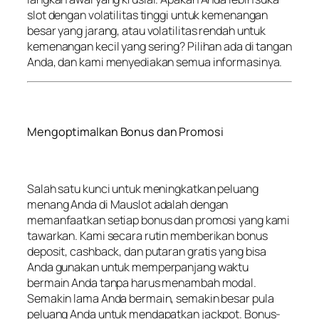
slot dengan volatilitas tinggi untuk kemenangan
besar yang jarang, atau volatilitas rendah untuk
kemenangan kecil yang sering? Pilihan ada di tangan
Anda, dan kami menyediakan semua informasinya.
Mengoptimalkan Bonus dan Promosi
Salah satu kunci untuk meningkatkan peluang
menang Anda di Mauslot adalah dengan
memanfaatkan setiap bonus dan promosi yang kami
tawarkan. Kami secara rutin memberikan bonus
deposit, cashback, dan putaran gratis yang bisa
Anda gunakan untuk memperpanjang waktu
bermain Anda tanpa harus menambah modal.
Semakin lama Anda bermain, semakin besar pula
peluang Anda untuk mendapatkan jackpot. Bonus-