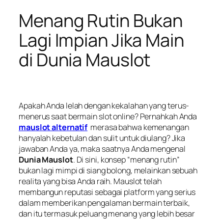
Menang Rutin Bukan
Lagi Impian Jika Main
di Dunia Mauslot
Apakah Anda lelah dengan kekalahan yang terus-
menerus saat bermain slot online? Pernahkah Anda
mauslot alternatif
merasa bahwa kemenangan
hanyalah kebetulan dan sulit untuk diulang? Jika
jawaban Anda ya, maka saatnya Anda mengenal
Dunia Mauslot
. Di sini, konsep “menang rutin”
bukan lagi mimpi di siang bolong, melainkan sebuah
realita yang bisa Anda raih. Mauslot telah
membangun reputasi sebagai platform yang serius
dalam memberikan pengalaman bermain terbaik,
dan itu termasuk peluang menang yang lebih besar