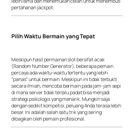
lebih lama dan menemukan celah untuk menembus
pertahanan jackpot.
Pilih Waktu Bermain yang Tepat
Meskipun hasil permainan slot bersifat acak
(Random Number Generator), beberapa pemain
percaya ada waktu-waktu tertentu yang lebih
“panas” untuk bermain. Meskipun ini tidak terbukti
secara ilmiah, mencoba bermain pada jam-jam sepi
di mana server tidak terlalu padat bisa menjadi
strategi psikologis yang menarik. Mungkin saja
dengan sedikit kompetisi, peluang Anda terasa lebih
besar. Ini adalah salah satu trik yang sering
dibagikan oleh pemain profesional.