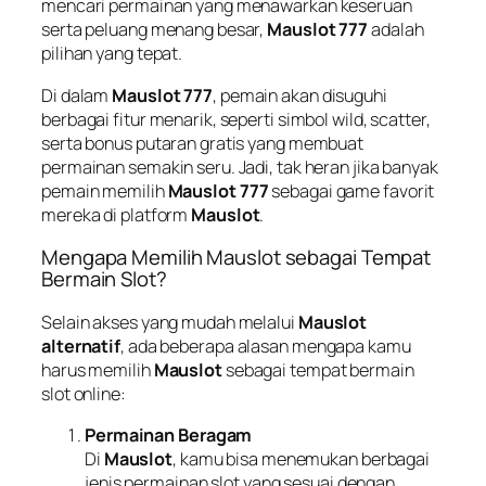
mencari permainan yang menawarkan keseruan
serta peluang menang besar,
Mauslot 777
adalah
pilihan yang tepat.
Di dalam
Mauslot 777
, pemain akan disuguhi
berbagai fitur menarik, seperti simbol wild, scatter,
serta bonus putaran gratis yang membuat
permainan semakin seru. Jadi, tak heran jika banyak
pemain memilih
Mauslot 777
sebagai game favorit
mereka di platform
Mauslot
.
Mengapa Memilih Mauslot sebagai Tempat
Bermain Slot?
Selain akses yang mudah melalui
Mauslot
alternatif
, ada beberapa alasan mengapa kamu
harus memilih
Mauslot
sebagai tempat bermain
slot online:
Permainan Beragam
Di
Mauslot
, kamu bisa menemukan berbagai
jenis permainan slot yang sesuai dengan