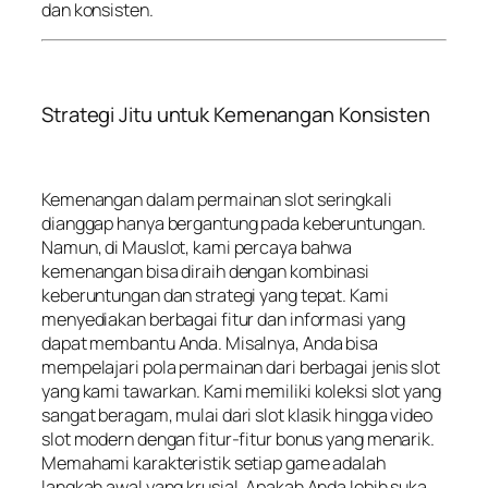
dan konsisten.
Strategi Jitu untuk Kemenangan Konsisten
Kemenangan dalam permainan slot seringkali
dianggap hanya bergantung pada keberuntungan.
Namun, di Mauslot, kami percaya bahwa
kemenangan bisa diraih dengan kombinasi
keberuntungan dan strategi yang tepat. Kami
menyediakan berbagai fitur dan informasi yang
dapat membantu Anda. Misalnya, Anda bisa
mempelajari pola permainan dari berbagai jenis slot
yang kami tawarkan. Kami memiliki koleksi slot yang
sangat beragam, mulai dari slot klasik hingga video
slot modern dengan fitur-fitur bonus yang menarik.
Memahami karakteristik setiap game adalah
langkah awal yang krusial. Apakah Anda lebih suka