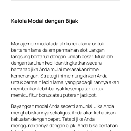
Kelola Modal dengan Bijak
Manajemen modal adalah kunci utama untuk
bertahan lama dalam permainan slot. Jangan
langsung bertaruh dengan jumlah besar. Mulailah
dengan taruhan kecil dan tingkatkan secara
bertahap jika Anda mulai merasakan ritme
kemenangan. Strategi ini memungkinkan Anda
untuk bermain lebih lama, yang pada gilirannya akan
memberikan lebih banyak kesempatan untuk
memicu fitur bonus atau putaran jackpot.
Bayangkan modal Anda seperti amunisi. Jika Anda
menghabiskannya sekaligus, Anda akan kehabisan
kekuatan dengan cepat. Tetapi jika Anda
menggunakannya dengan bijak, Anda bisa bertahan