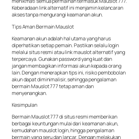
menikmati semua permainan termasuk Mauslot 777.
Keberadaan link alternatif ini menjamin kelancaran
akses tanpa mengurangi keamanan akun.
Tips Aman Bermain Mauslot
Keamanan akun adalah hal utama yang harus
diperhatikan setiap pemain. Pastikan selalu login
melalui situs resmi atau link mauslot alternatif yang
terpercaya. Gunakan password yang kuat dan
jangan membagikan informasi akun kepada orang
lain. Dengan menerapkan tips ini, risiko pembobolan
akun dapat diminimalisir, sehingga pengalaman
bermain Mauslot 777 tetap aman dan
menyenangkan.
Kesimpulan
Bermain Mauslot 777 di situs resmi memberikan
berbagai keuntungan mulai dari keamanan akun,
kemudahan mauslot login, hingga pengalaman
bermain yang seru dan lancar. Dengan melakukan