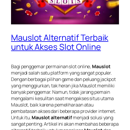
Mauslot Alternatif Terbaik
untuk Akses Slot Online
Bagi penggemar permainan slot online,
Mauslot
menjadi salah satu platform yang sangat populer.
Dengan berbagai pilihan game dan peluang jackpot
yang menggiurkan, tak heran jika Mauslot memiliki
banyak penggemar. Namun, tidak jarang pemain
mengalami kesulitan saat mengakses situs utama
Mauslot, baik karena pemeliharaan atau
pembatasan akses dari beberapa provider internet.
Untuk itu,
Mauslot alternatif
menjadi solusi yang
sangat penting. Artikel ini akan membahas beberapa