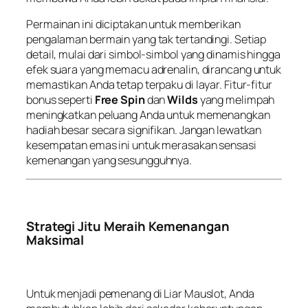
Permainan ini diciptakan untuk memberikan
pengalaman bermain yang tak tertandingi. Setiap
detail, mulai dari simbol-simbol yang dinamis hingga
efek suara yang memacu adrenalin, dirancang untuk
memastikan Anda tetap terpaku di layar. Fitur-fitur
bonus seperti
Free Spin
dan
Wilds
yang melimpah
meningkatkan peluang Anda untuk memenangkan
hadiah besar secara signifikan. Jangan lewatkan
kesempatan emas ini untuk merasakan sensasi
kemenangan yang sesungguhnya.
Strategi Jitu Meraih Kemenangan
Maksimal
Untuk menjadi pemenang di Liar Mauslot, Anda