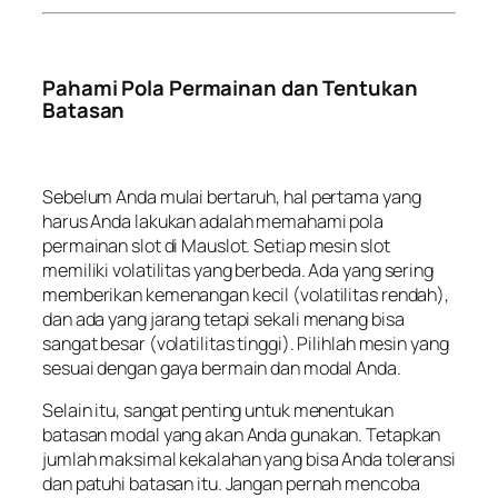
Pahami Pola Permainan dan Tentukan
Batasan
Sebelum Anda mulai bertaruh, hal pertama yang
harus Anda lakukan adalah memahami pola
permainan slot di Mauslot. Setiap mesin slot
memiliki volatilitas yang berbeda. Ada yang sering
memberikan kemenangan kecil (volatilitas rendah),
dan ada yang jarang tetapi sekali menang bisa
sangat besar (volatilitas tinggi). Pilihlah mesin yang
sesuai dengan gaya bermain dan modal Anda.
Selain itu, sangat penting untuk menentukan
batasan modal yang akan Anda gunakan. Tetapkan
jumlah maksimal kekalahan yang bisa Anda toleransi
dan patuhi batasan itu. Jangan pernah mencoba