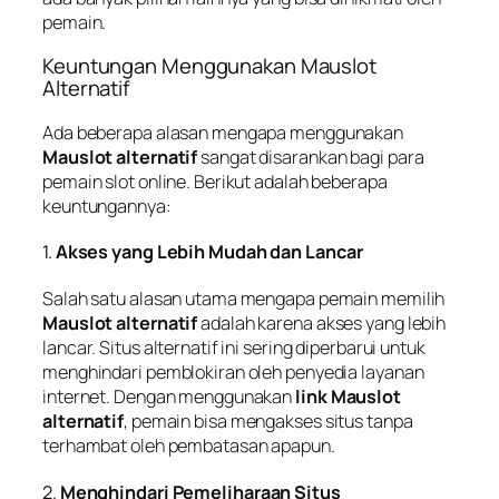
pemain.
Keuntungan Menggunakan Mauslot
Alternatif
Ada beberapa alasan mengapa menggunakan
Mauslot alternatif
sangat disarankan bagi para
pemain slot online. Berikut adalah beberapa
keuntungannya:
1.
Akses yang Lebih Mudah dan Lancar
Salah satu alasan utama mengapa pemain memilih
Mauslot alternatif
adalah karena akses yang lebih
lancar. Situs alternatif ini sering diperbarui untuk
menghindari pemblokiran oleh penyedia layanan
internet. Dengan menggunakan
link Mauslot
alternatif
, pemain bisa mengakses situs tanpa
terhambat oleh pembatasan apapun.
2.
Menghindari Pemeliharaan Situs