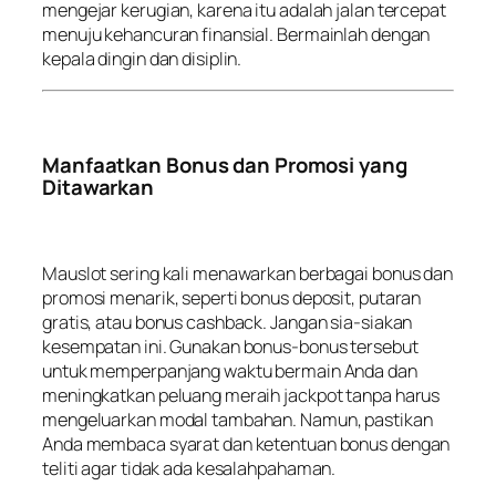
mengejar kerugian, karena itu adalah jalan tercepat
menuju kehancuran finansial. Bermainlah dengan
kepala dingin dan disiplin.
Manfaatkan Bonus dan Promosi yang
Ditawarkan
Mauslot sering kali menawarkan berbagai bonus dan
promosi menarik, seperti bonus deposit, putaran
gratis, atau bonus cashback. Jangan sia-siakan
kesempatan ini. Gunakan bonus-bonus tersebut
untuk memperpanjang waktu bermain Anda dan
meningkatkan peluang meraih jackpot tanpa harus
mengeluarkan modal tambahan. Namun, pastikan
Anda membaca syarat dan ketentuan bonus dengan
teliti agar tidak ada kesalahpahaman.