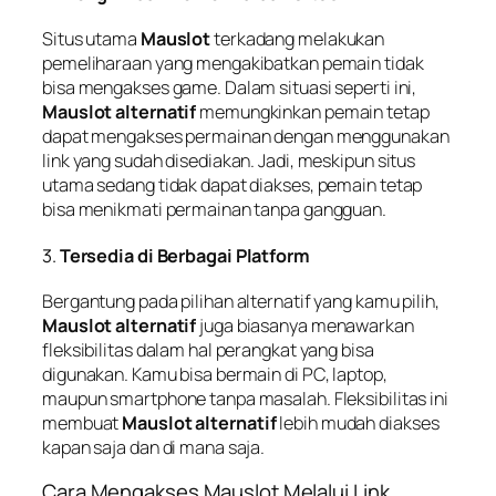
Situs utama
Mauslot
terkadang melakukan
pemeliharaan yang mengakibatkan pemain tidak
bisa mengakses game. Dalam situasi seperti ini,
Mauslot alternatif
memungkinkan pemain tetap
dapat mengakses permainan dengan menggunakan
link yang sudah disediakan. Jadi, meskipun situs
utama sedang tidak dapat diakses, pemain tetap
bisa menikmati permainan tanpa gangguan.
3.
Tersedia di Berbagai Platform
Bergantung pada pilihan alternatif yang kamu pilih,
Mauslot alternatif
juga biasanya menawarkan
fleksibilitas dalam hal perangkat yang bisa
digunakan. Kamu bisa bermain di PC, laptop,
maupun smartphone tanpa masalah. Fleksibilitas ini
membuat
Mauslot alternatif
lebih mudah diakses
kapan saja dan di mana saja.
Cara Mengakses Mauslot Melalui Link