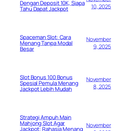
Dengan Deposit 10K, Siapa
10, 2025
Tahu Dapat Jackpot
Spaceman Slot: Cara
November
Menang Tanpa Modal
9, 2025
Besar
Slot Bonus 100 Bonus
November
Spesial Pemula Menang
8, 2025
Jackpot Lebih Mudah
Strategi Ampuh Main
Mahjong Slot Agar
November
Jackpot: Rahasia Menang