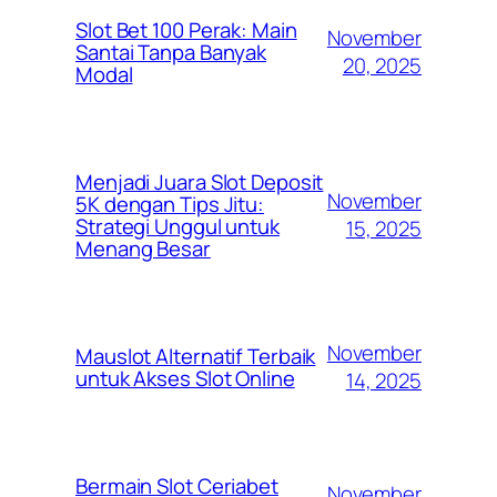
Slot Bet 100 Perak: Main
November
Santai Tanpa Banyak
20, 2025
Modal
Menjadi Juara Slot Deposit
November
5K dengan Tips Jitu:
Strategi Unggul untuk
15, 2025
Menang Besar
November
Mauslot Alternatif Terbaik
untuk Akses Slot Online
14, 2025
Bermain Slot Ceriabet
November