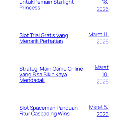
18,
untuk Pemain Starlight
Princess
2026
Maret 11,
Slot Trial Gratis yang
Menarik Perhatian
2026
Maret
Strategi Main Game Online
10,
yang Bisa Bikin Kaya
Mendadak
2026
Maret 5,
Slot Spaceman Panduan
Fitur Cascading Wins
2026