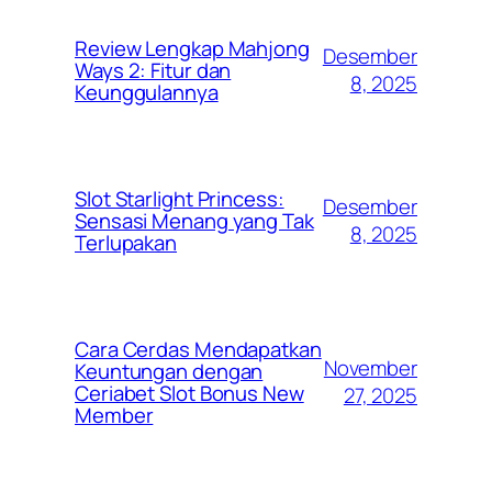
Review Lengkap Mahjong
Desember
Ways 2: Fitur dan
8, 2025
Keunggulannya
Slot Starlight Princess:
Desember
Sensasi Menang yang Tak
8, 2025
Terlupakan
Cara Cerdas Mendapatkan
November
Keuntungan dengan
Ceriabet Slot Bonus New
27, 2025
Member