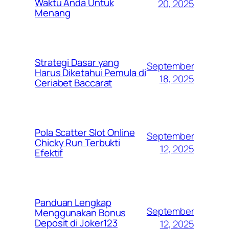
Waktu Anda Untuk
20, 2025
Menang
Strategi Dasar yang
September
Harus Diketahui Pemula di
18, 2025
Ceriabet Baccarat
Pola Scatter Slot Online
September
Chicky Run Terbukti
12, 2025
Efektif
Panduan Lengkap
September
Menggunakan Bonus
Deposit di Joker123
12, 2025