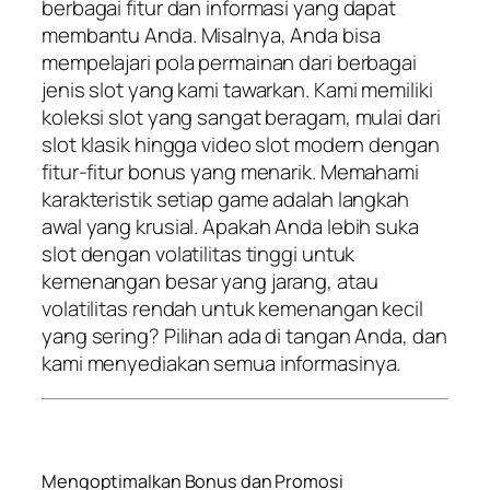
berbagai fitur dan informasi yang dapat
membantu Anda. Misalnya, Anda bisa
mempelajari pola permainan dari berbagai
jenis slot yang kami tawarkan. Kami memiliki
koleksi slot yang sangat beragam, mulai dari
slot klasik hingga video slot modern dengan
fitur-fitur bonus yang menarik. Memahami
karakteristik setiap game adalah langkah
awal yang krusial. Apakah Anda lebih suka
slot dengan volatilitas tinggi untuk
kemenangan besar yang jarang, atau
volatilitas rendah untuk kemenangan kecil
yang sering? Pilihan ada di tangan Anda, dan
kami menyediakan semua informasinya.
Mengoptimalkan Bonus dan Promosi