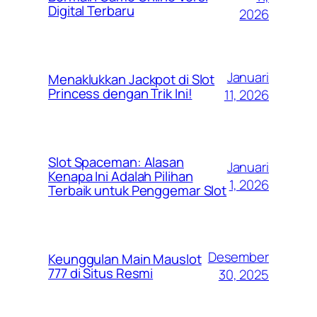
Digital Terbaru
2026
Januari
Menaklukkan Jackpot di Slot
Princess dengan Trik Ini!
11, 2026
Slot Spaceman: Alasan
Januari
Kenapa Ini Adalah Pilihan
1, 2026
Terbaik untuk Penggemar Slot
Desember
Keunggulan Main Mauslot
777 di Situs Resmi
30, 2025