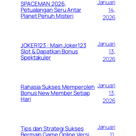
Januari
SPACEMAN 2026,
14,
Petualangan Seru Antar
Planet Penuh Misteri
2026
Januari
JOKER123 : Main Joker123
13,
Slot & Dapatkan Bonus
Spektakuler
2026
Januari
Rahasia Sukses Memperoleh
13,
Bonus New Member Setiap
Hari
2026
Januari
Tips dan Strategi Sukses
11,
Bermain Game Online Versi