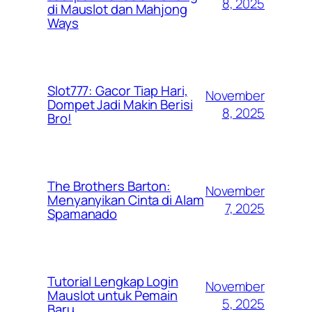
8, 2025
di Mauslot dan Mahjong
Ways
Slot777: Gacor Tiap Hari,
November
Dompet Jadi Makin Berisi
8, 2025
Bro!
The Brothers Barton:
November
Menyanyikan Cinta di Alam
7, 2025
Spamanado
Tutorial Lengkap Login
November
Mauslot untuk Pemain
5, 2025
Baru