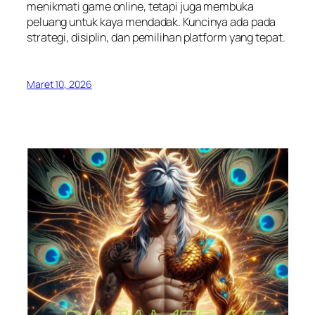
menikmati game online, tetapi juga membuka
peluang untuk kaya mendadak. Kuncinya ada pada
strategi, disiplin, dan pemilihan platform yang tepat.
Maret 10, 2026