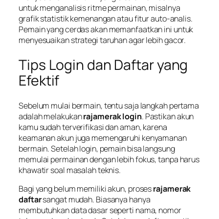
untuk menganalisis ritme permainan, misalnya
grafik statistik kemenangan atau fitur auto-analis.
Pemain yang cerdas akan memanfaatkan ini untuk
menyesuaikan strategi taruhan agar lebih gacor.
Tips Login dan Daftar yang
Efektif
Sebelum mulai bermain, tentu saja langkah pertama
adalah melakukan
rajamerak login
. Pastikan akun
kamu sudah terverifikasi dan aman, karena
keamanan akun juga memengaruhi kenyamanan
bermain. Setelah login, pemain bisa langsung
memulai permainan dengan lebih fokus, tanpa harus
khawatir soal masalah teknis.
Bagi yang belum memiliki akun, proses
rajamerak
daftar
sangat mudah. Biasanya hanya
membutuhkan data dasar seperti nama, nomor