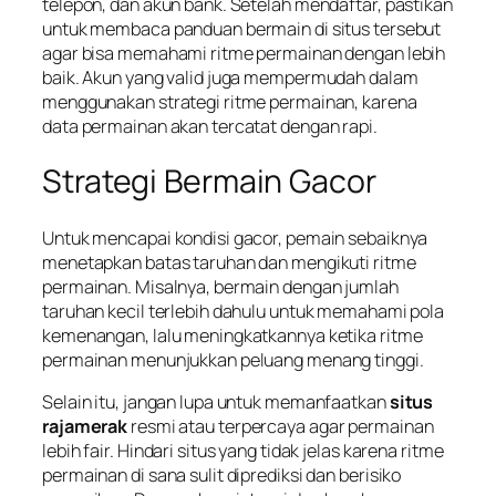
telepon, dan akun bank. Setelah mendaftar, pastikan
untuk membaca panduan bermain di situs tersebut
agar bisa memahami ritme permainan dengan lebih
baik. Akun yang valid juga mempermudah dalam
menggunakan strategi ritme permainan, karena
data permainan akan tercatat dengan rapi.
Strategi Bermain Gacor
Untuk mencapai kondisi gacor, pemain sebaiknya
menetapkan batas taruhan dan mengikuti ritme
permainan. Misalnya, bermain dengan jumlah
taruhan kecil terlebih dahulu untuk memahami pola
kemenangan, lalu meningkatkannya ketika ritme
permainan menunjukkan peluang menang tinggi.
Selain itu, jangan lupa untuk memanfaatkan
situs
rajamerak
resmi atau terpercaya agar permainan
lebih fair. Hindari situs yang tidak jelas karena ritme
permainan di sana sulit diprediksi dan berisiko