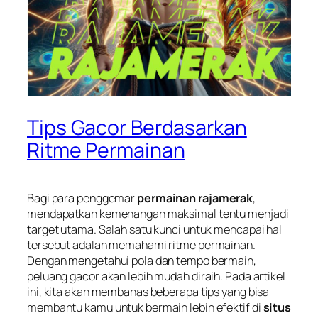
Tips Gacor Berdasarkan
Ritme Permainan
Bagi para penggemar
permainan rajamerak
,
mendapatkan kemenangan maksimal tentu menjadi
target utama. Salah satu kunci untuk mencapai hal
tersebut adalah memahami ritme permainan.
Dengan mengetahui pola dan tempo bermain,
peluang gacor akan lebih mudah diraih. Pada artikel
ini, kita akan membahas beberapa tips yang bisa
membantu kamu untuk bermain lebih efektif di
situs