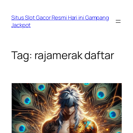
Lewati
ke
Situs Slot Gacor Resmi Hari ini Gampang
konten
Jackpot
Tag:
rajamerak daftar