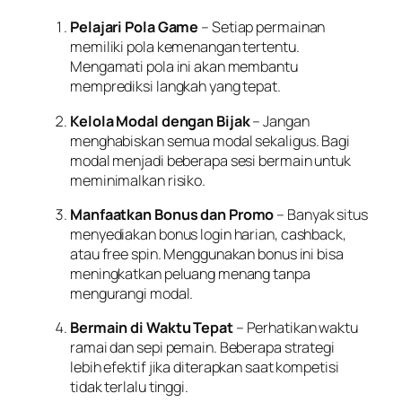
Pelajari Pola Game
– Setiap permainan
memiliki pola kemenangan tertentu.
Mengamati pola ini akan membantu
memprediksi langkah yang tepat.
Kelola Modal dengan Bijak
– Jangan
menghabiskan semua modal sekaligus. Bagi
modal menjadi beberapa sesi bermain untuk
meminimalkan risiko.
Manfaatkan Bonus dan Promo
– Banyak situs
menyediakan bonus login harian, cashback,
atau free spin. Menggunakan bonus ini bisa
meningkatkan peluang menang tanpa
mengurangi modal.
Bermain di Waktu Tepat
– Perhatikan waktu
ramai dan sepi pemain. Beberapa strategi
lebih efektif jika diterapkan saat kompetisi
tidak terlalu tinggi.