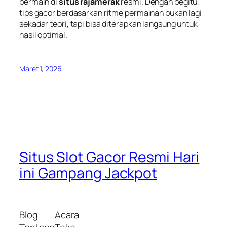
bermain di
situs rajamerak
resmi. Dengan begitu,
tips gacor berdasarkan ritme permainan bukan lagi
sekadar teori, tapi bisa diterapkan langsung untuk
hasil optimal.
Maret 1, 2026
Situs Slot Gacor Resmi Hari
ini Gampang Jackpot
Blog
Acara