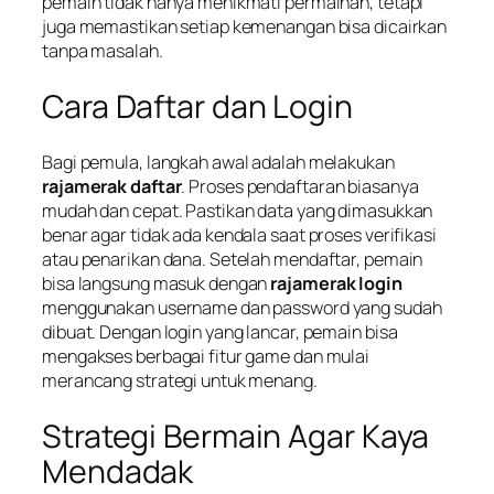
pemain tidak hanya menikmati permainan, tetapi
juga memastikan setiap kemenangan bisa dicairkan
tanpa masalah.
Cara Daftar dan Login
Bagi pemula, langkah awal adalah melakukan
rajamerak daftar
. Proses pendaftaran biasanya
mudah dan cepat. Pastikan data yang dimasukkan
benar agar tidak ada kendala saat proses verifikasi
atau penarikan dana. Setelah mendaftar, pemain
bisa langsung masuk dengan
rajamerak login
menggunakan username dan password yang sudah
dibuat. Dengan login yang lancar, pemain bisa
mengakses berbagai fitur game dan mulai
merancang strategi untuk menang.
Strategi Bermain Agar Kaya
Mendadak