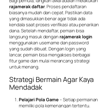
Bagi pemula, langkah awal adalah melakukan
rajamerak daftar
. Proses pendaftaran
biasanya mudah dan cepat. Pastikan data
yang dimasukkan benar agar tidak ada
kendala saat proses verifikasi atau penarikan
dana. Setelah mendaftar, pemain bisa
langsung masuk dengan
rajamerak login
menggunakan username dan password
yang sudah dibuat. Dengan login yang
lancar, pemain bisa mengakses berbagai
fitur game dan mulai merancang strategi
untuk menang.
Strategi Bermain Agar Kaya
Mendadak
Pelajari Pola Game
– Setiap permainan
memiliki pola kemenangan tertentu.