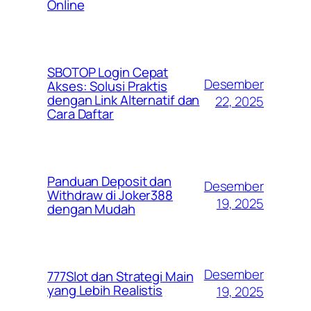
Online
SBOTOP Login Cepat
Desember
Akses: Solusi Praktis
dengan Link Alternatif dan
22, 2025
Cara Daftar
Panduan Deposit dan
Desember
Withdraw di Joker388
19, 2025
dengan Mudah
Desember
777Slot dan Strategi Main
yang Lebih Realistis
19, 2025