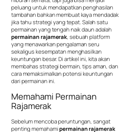
hiburan semata, tapi juga bisa menjadi
peluang untuk mendapatkan penghasilan
tambahan bahkan membuat kaya mendadak
jika tahu strategi yang tepat. Salah satu
permainan yang tengah naik daun adalah
permainan rajamerak
, sebuah platform
yang menawarkan pengalaman seru
sekaligus kesempatan menghasilkan
keuntungan besar. Di artikel ini, kita akan
membahas strategi bermain, tips aman, dan
cara memaksimalkan potensi keuntungan
dari permainan ini.
Memahami Permainan
Rajamerak
Sebelum mencoba peruntungan, sangat
penting memahami
permainan rajamerak