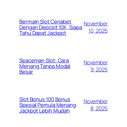
Bermain Slot Ceriabet
November
Dengan Deposit 10K, Siapa
10, 2025
Tahu Dapat Jackpot
Spaceman Slot: Cara
November
Menang Tanpa Modal
9, 2025
Besar
Slot Bonus 100 Bonus
November
Spesial Pemula Menang
8, 2025
Jackpot Lebih Mudah