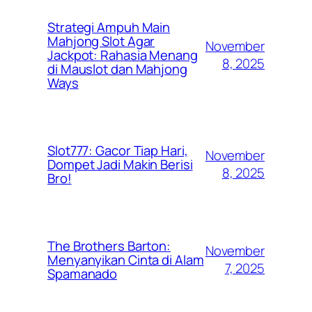
Strategi Ampuh Main
Mahjong Slot Agar
November
Jackpot: Rahasia Menang
8, 2025
di Mauslot dan Mahjong
Ways
Slot777: Gacor Tiap Hari,
November
Dompet Jadi Makin Berisi
8, 2025
Bro!
The Brothers Barton:
November
Menyanyikan Cinta di Alam
7, 2025
Spamanado