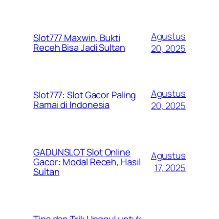
Agustus
Slot777 Maxwin, Bukti
Receh Bisa Jadi Sultan
20, 2025
Agustus
Slot777: Slot Gacor Paling
Ramai di Indonesia
20, 2025
GADUNSLOT Slot Online
Agustus
Gacor: Modal Receh, Hasil
17, 2025
Sultan