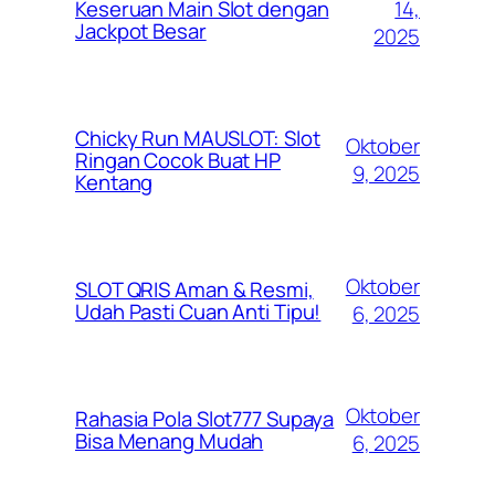
14,
Keseruan Main Slot dengan
Jackpot Besar
2025
Chicky Run MAUSLOT: Slot
Oktober
Ringan Cocok Buat HP
9, 2025
Kentang
Oktober
SLOT QRIS Aman & Resmi,
Udah Pasti Cuan Anti Tipu!
6, 2025
Oktober
Rahasia Pola Slot777 Supaya
Bisa Menang Mudah
6, 2025