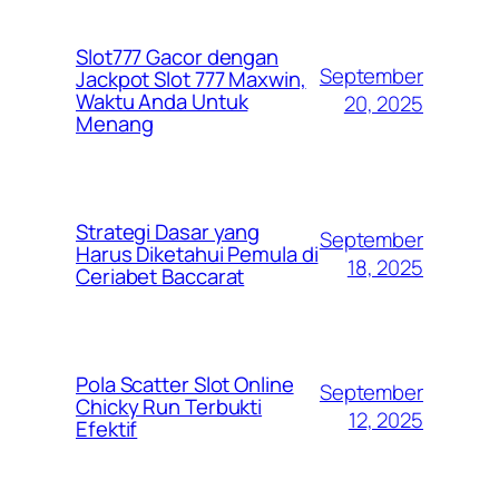
Slot777 Gacor dengan
September
Jackpot Slot 777 Maxwin,
Waktu Anda Untuk
20, 2025
Menang
Strategi Dasar yang
September
Harus Diketahui Pemula di
18, 2025
Ceriabet Baccarat
Pola Scatter Slot Online
September
Chicky Run Terbukti
12, 2025
Efektif