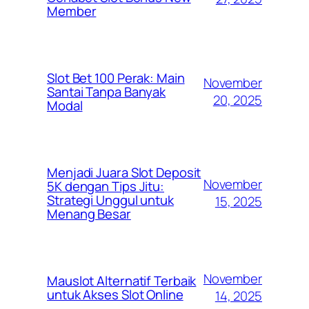
Member
Slot Bet 100 Perak: Main
November
Santai Tanpa Banyak
20, 2025
Modal
Menjadi Juara Slot Deposit
November
5K dengan Tips Jitu:
Strategi Unggul untuk
15, 2025
Menang Besar
November
Mauslot Alternatif Terbaik
untuk Akses Slot Online
14, 2025