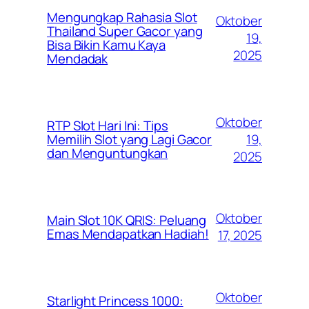
Mengungkap Rahasia Slot
Oktober
Thailand Super Gacor yang
19,
Bisa Bikin Kamu Kaya
2025
Mendadak
Oktober
RTP Slot Hari Ini: Tips
19,
Memilih Slot yang Lagi Gacor
dan Menguntungkan
2025
Oktober
Main Slot 10K QRIS: Peluang
Emas Mendapatkan Hadiah!
17, 2025
Oktober
Starlight Princess 1000: