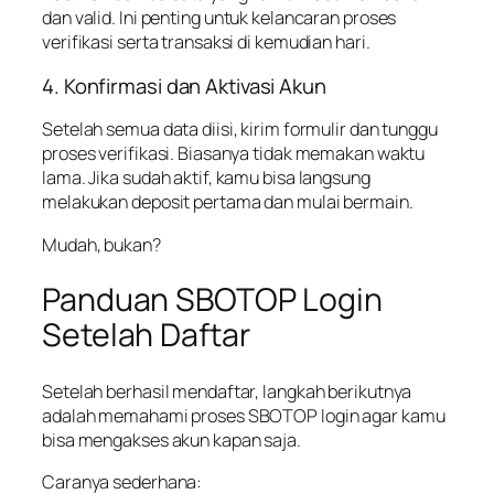
dan valid. Ini penting untuk kelancaran proses
verifikasi serta transaksi di kemudian hari.
4. Konfirmasi dan Aktivasi Akun
Setelah semua data diisi, kirim formulir dan tunggu
proses verifikasi. Biasanya tidak memakan waktu
lama. Jika sudah aktif, kamu bisa langsung
melakukan deposit pertama dan mulai bermain.
Mudah, bukan?
Panduan SBOTOP Login
Setelah Daftar
Setelah berhasil mendaftar, langkah berikutnya
adalah memahami proses SBOTOP login agar kamu
bisa mengakses akun kapan saja.
Caranya sederhana: