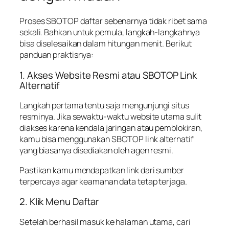
Proses SBOTOP daftar sebenarnya tidak ribet sama
sekali. Bahkan untuk pemula, langkah-langkahnya
bisa diselesaikan dalam hitungan menit. Berikut
panduan praktisnya:
1. Akses Website Resmi atau SBOTOP Link
Alternatif
Langkah pertama tentu saja mengunjungi situs
resminya. Jika sewaktu-waktu website utama sulit
diakses karena kendala jaringan atau pemblokiran,
kamu bisa menggunakan SBOTOP link alternatif
yang biasanya disediakan oleh agen resmi.
Pastikan kamu mendapatkan link dari sumber
terpercaya agar keamanan data tetap terjaga.
2. Klik Menu Daftar
Setelah berhasil masuk ke halaman utama, cari