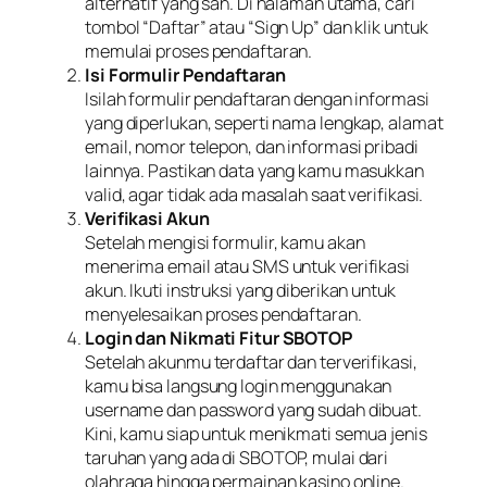
alternatif yang sah. Di halaman utama, cari
tombol “Daftar” atau “Sign Up” dan klik untuk
memulai proses pendaftaran.
Isi Formulir Pendaftaran
Isilah formulir pendaftaran dengan informasi
yang diperlukan, seperti nama lengkap, alamat
email, nomor telepon, dan informasi pribadi
lainnya. Pastikan data yang kamu masukkan
valid, agar tidak ada masalah saat verifikasi.
Verifikasi Akun
Setelah mengisi formulir, kamu akan
menerima email atau SMS untuk verifikasi
akun. Ikuti instruksi yang diberikan untuk
menyelesaikan proses pendaftaran.
Login dan Nikmati Fitur SBOTOP
Setelah akunmu terdaftar dan terverifikasi,
kamu bisa langsung login menggunakan
username dan password yang sudah dibuat.
Kini, kamu siap untuk menikmati semua jenis
taruhan yang ada di SBOTOP, mulai dari
olahraga hingga permainan kasino online.