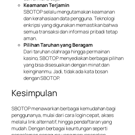
Keamanan Terjamin
SBOTOP selalu mengutamakan keamanan
dan kerahasiaan data pengguna. Teknologi
enkripsi yang digunakan memastikan bahwa
semua transaksi dan informasi pribadi tetap
aman.
Pilihan Taruhan yang Beragam
Dari taruhan olahraga hingga permainan
kasino, SBOTOP menyediakan berbagai pilihan
yang bisa disesuaikan dengan minat dan
keinginanmu. Jadi, tidak ada kata bosan
dengan SBOTOP.
Kesimpulan
SBOTOP menawarkan berbagai kemudahan bagi
penggunanya, mulai dari cara login cepat, akses
melalui link alternatif, hingga pendaftaran yang
mudah. Dengan berbagai keuntungan seperti