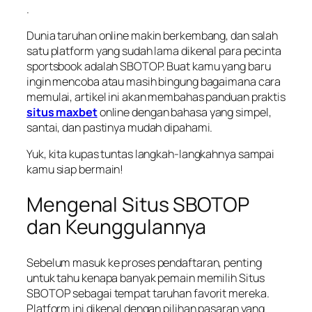
.
Dunia taruhan online makin berkembang, dan salah
satu platform yang sudah lama dikenal para pecinta
sportsbook adalah SBOTOP. Buat kamu yang baru
ingin mencoba atau masih bingung bagaimana cara
memulai, artikel ini akan membahas panduan praktis
situs maxbet
online dengan bahasa yang simpel,
santai, dan pastinya mudah dipahami.
Yuk, kita kupas tuntas langkah-langkahnya sampai
kamu siap bermain!
Mengenal Situs SBOTOP
dan Keunggulannya
Sebelum masuk ke proses pendaftaran, penting
untuk tahu kenapa banyak pemain memilih Situs
SBOTOP sebagai tempat taruhan favorit mereka.
Platform ini dikenal dengan pilihan pasaran yang