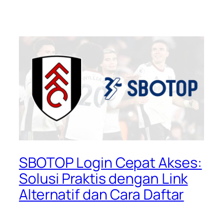
SBOTOP Login Cepat Akses:
Solusi Praktis dengan Link
Alternatif dan Cara Daftar