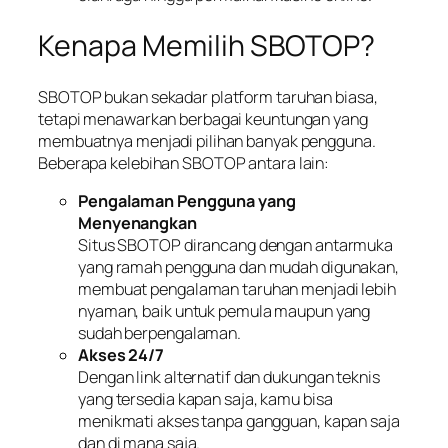
Kenapa Memilih SBOTOP?
SBOTOP bukan sekadar platform taruhan biasa,
tetapi menawarkan berbagai keuntungan yang
membuatnya menjadi pilihan banyak pengguna.
Beberapa kelebihan SBOTOP antara lain:
Pengalaman Pengguna yang
Menyenangkan
Situs SBOTOP dirancang dengan antarmuka
yang ramah pengguna dan mudah digunakan,
membuat pengalaman taruhan menjadi lebih
nyaman, baik untuk pemula maupun yang
sudah berpengalaman.
Akses 24/7
Dengan link alternatif dan dukungan teknis
yang tersedia kapan saja, kamu bisa
menikmati akses tanpa gangguan, kapan saja
dan di mana saja.