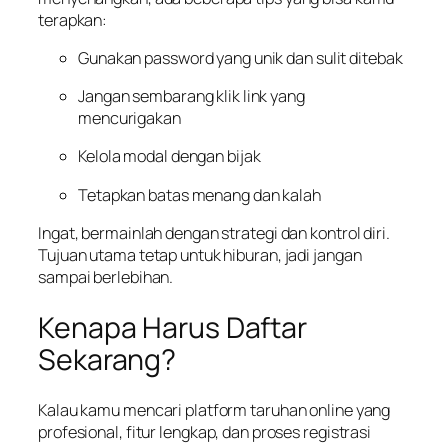
terapkan:
Gunakan password yang unik dan sulit ditebak
Jangan sembarang klik link yang
mencurigakan
Kelola modal dengan bijak
Tetapkan batas menang dan kalah
Ingat, bermainlah dengan strategi dan kontrol diri.
Tujuan utama tetap untuk hiburan, jadi jangan
sampai berlebihan.
Kenapa Harus Daftar
Sekarang?
Kalau kamu mencari platform taruhan online yang
profesional, fitur lengkap, dan proses registrasi