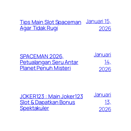
Januari 15,
Tips Main Slot Spaceman
Agar Tidak Rugi
2026
Januari
SPACEMAN 2026,
14,
Petualangan Seru Antar
Planet Penuh Misteri
2026
Januari
JOKER123 : Main Joker123
13,
Slot & Dapatkan Bonus
Spektakuler
2026