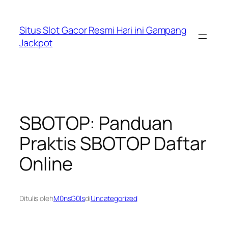
Lewati
ke
Situs Slot Gacor Resmi Hari ini Gampang
konten
Jackpot
SBOTOP: Panduan
Praktis SBOTOP Daftar
Online
Ditulis oleh
M0nsG0ls
di
Uncategorized