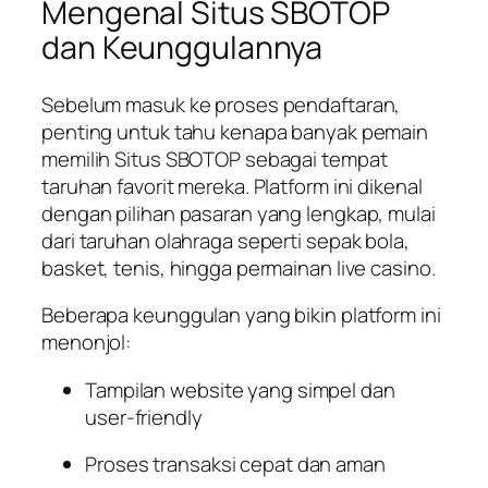
Mengenal Situs SBOTOP
dan Keunggulannya
Sebelum masuk ke proses pendaftaran,
penting untuk tahu kenapa banyak pemain
memilih Situs SBOTOP sebagai tempat
taruhan favorit mereka. Platform ini dikenal
dengan pilihan pasaran yang lengkap, mulai
dari taruhan olahraga seperti sepak bola,
basket, tenis, hingga permainan live casino.
Beberapa keunggulan yang bikin platform ini
menonjol:
Tampilan website yang simpel dan
user-friendly
Proses transaksi cepat dan aman