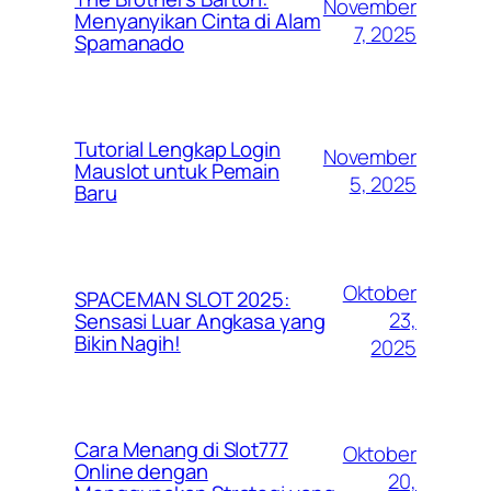
November
Menyanyikan Cinta di Alam
7, 2025
Spamanado
Tutorial Lengkap Login
November
Mauslot untuk Pemain
5, 2025
Baru
Oktober
SPACEMAN SLOT 2025:
23,
Sensasi Luar Angkasa yang
Bikin Nagih!
2025
Cara Menang di Slot777
Oktober
Online dengan
20,