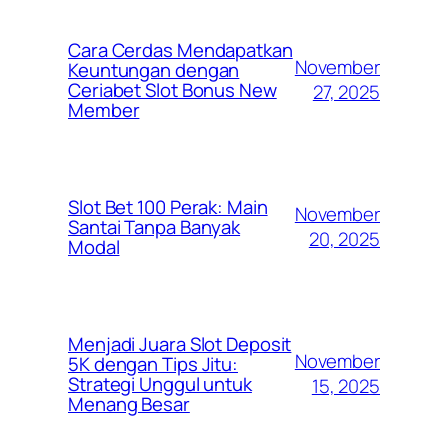
Cara Cerdas Mendapatkan
November
Keuntungan dengan
Ceriabet Slot Bonus New
27, 2025
Member
Slot Bet 100 Perak: Main
November
Santai Tanpa Banyak
20, 2025
Modal
Menjadi Juara Slot Deposit
November
5K dengan Tips Jitu:
Strategi Unggul untuk
15, 2025
Menang Besar