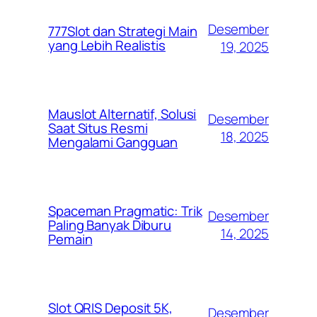
Desember
777Slot dan Strategi Main
yang Lebih Realistis
19, 2025
Mauslot Alternatif, Solusi
Desember
Saat Situs Resmi
18, 2025
Mengalami Gangguan
Spaceman Pragmatic: Trik
Desember
Paling Banyak Diburu
14, 2025
Pemain
Slot QRIS Deposit 5K,
Desember