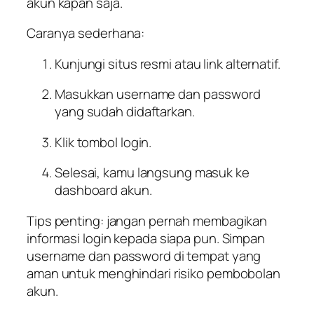
akun kapan saja.
Caranya sederhana:
Kunjungi situs resmi atau link alternatif.
Masukkan username dan password
yang sudah didaftarkan.
Klik tombol login.
Selesai, kamu langsung masuk ke
dashboard akun.
Tips penting: jangan pernah membagikan
informasi login kepada siapa pun. Simpan
username dan password di tempat yang
aman untuk menghindari risiko pembobolan
akun.