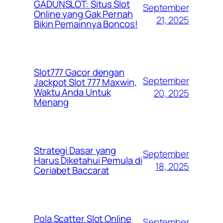
GADUNSLOT: Situs Slot
September
Online yang Gak Pernah
21, 2025
Bikin Pemainnya Boncos!
Slot777 Gacor dengan
September
Jackpot Slot 777 Maxwin,
Waktu Anda Untuk
20, 2025
Menang
Strategi Dasar yang
September
Harus Diketahui Pemula di
18, 2025
Ceriabet Baccarat
Pola Scatter Slot Online
September