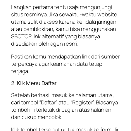
Langkah pertama tentu saja mengunjungi
situs resminya. Jika sewaktu-waktu website
utama sulit diakses karena kendala jaringan
atau pemblokiran, kamu bisa menggunakan
SBOTOP link alternatif yang biasanya
disediakan oleh agen resmi.
Pastikan kamu mendapatkan link dari sumber
terpercaya agar keamanan data tetap
terjaga.
2. Klik Menu Daftar
Setelah berhasil masuk ke halaman utama,
cari tombol “Daftar” atau “Register”. Biasanya
tombol ini terletak di bagian atas halaman
dan cukup mencolok.
Klik tombol tersebut untuk masuk ke formulir