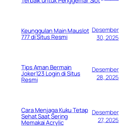
Terbaik untuk Penggemar Slot
Desember
Keunggulan Main Mauslot
777 di Situs Resmi
30, 2025
Tips Aman Bermain
Desember
Joker123 Login di Situs
28, 2025
Resmi
Cara Menjaga Kuku Tetap
Desember
Sehat Saat Sering
27, 2025
Memakai Acrylic