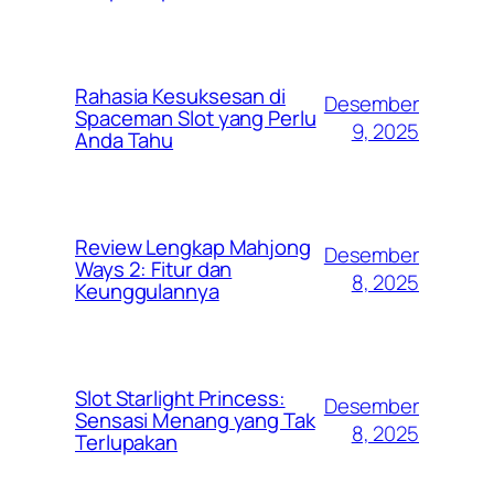
Rahasia Kesuksesan di
Desember
Spaceman Slot yang Perlu
9, 2025
Anda Tahu
Review Lengkap Mahjong
Desember
Ways 2: Fitur dan
8, 2025
Keunggulannya
Slot Starlight Princess:
Desember
Sensasi Menang yang Tak
8, 2025
Terlupakan