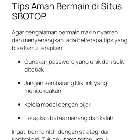
Tips Aman Bermain di Situs
SBOTOP
Agar pengalaman bermain makin nyaman
dan menyenangkan, ada beberapa tips yang
bisa kamu terapkan:
Gunakan password yang unik dan sulit
ditebak
Jangan sembarang klik link yang
mencurigakan
Kelola modal dengan bijak
Tetapkan batas menang dan kalah
Ingat, bermainlah dengan strategi dan
kontrol diri. Tujuan utama tetap untuk