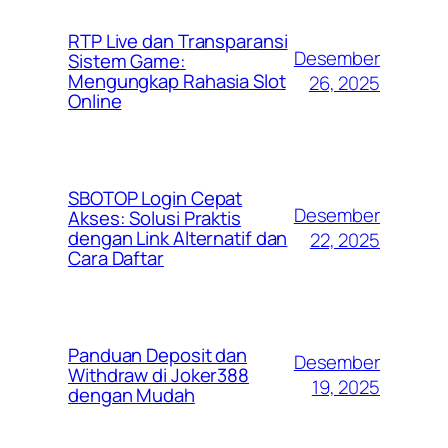
RTP Live dan Transparansi
Desember
Sistem Game:
Mengungkap Rahasia Slot
26, 2025
Online
SBOTOP Login Cepat
Desember
Akses: Solusi Praktis
dengan Link Alternatif dan
22, 2025
Cara Daftar
Panduan Deposit dan
Desember
Withdraw di Joker388
19, 2025
dengan Mudah