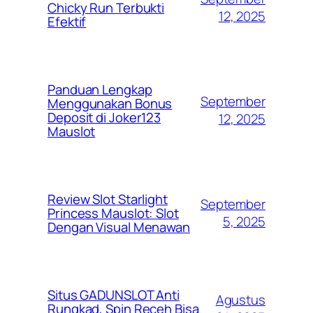
Chicky Run Terbukti
12, 2025
Efektif
Panduan Lengkap
September
Menggunakan Bonus
Deposit di Joker123
12, 2025
Mauslot
Review Slot Starlight
September
Princess Mauslot: Slot
5, 2025
Dengan Visual Menawan
Situs GADUNSLOT Anti
Agustus
Rungkad, Spin Receh Bisa