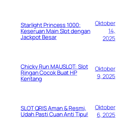
Oktober
Starlight Princess 1000:
14,
Keseruan Main Slot dengan
Jackpot Besar
2025
Chicky Run MAUSLOT: Slot
Oktober
Ringan Cocok Buat HP
9, 2025
Kentang
Oktober
SLOT QRIS Aman & Resmi,
Udah Pasti Cuan Anti Tipu!
6, 2025