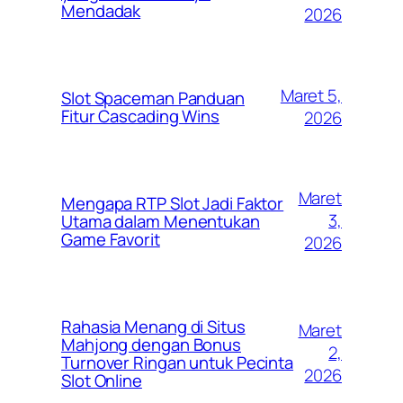
Mendadak
2026
Maret 5,
Slot Spaceman Panduan
Fitur Cascading Wins
2026
Maret
Mengapa RTP Slot Jadi Faktor
3,
Utama dalam Menentukan
Game Favorit
2026
Rahasia Menang di Situs
Maret
Mahjong dengan Bonus
2,
Turnover Ringan untuk Pecinta
2026
Slot Online