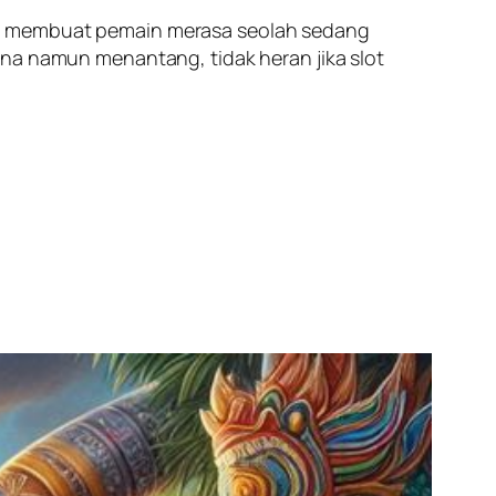
ng membuat pemain merasa seolah sedang
ana namun menantang, tidak heran jika slot