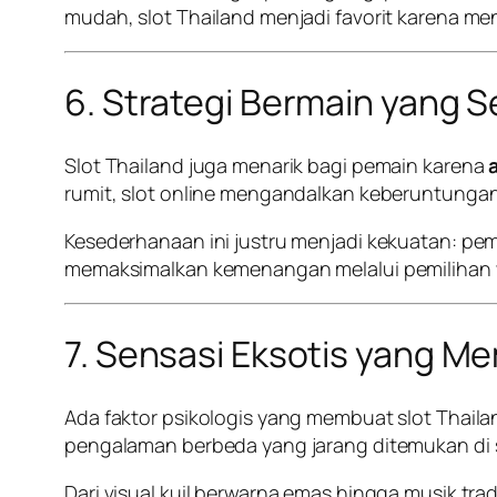
mudah, slot Thailand menjadi favorit karena
6. Strategi Bermain yang 
Slot Thailand juga menarik bagi pemain karena
rumit, slot online mengandalkan keberuntunga
Kesederhanaan ini justru menjadi kekuatan: pe
memaksimalkan kemenangan melalui pemilihan 
7. Sensasi Eksotis yang M
Ada faktor psikologis yang membuat slot Thaila
pengalaman berbeda yang jarang ditemukan di
Dari visual kuil berwarna emas hingga musik tr