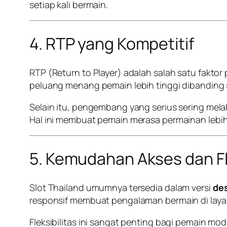
setiap kali bermain.
4. RTP yang Kompetitif
RTP (Return to Player) adalah salah satu fakto
peluang menang pemain lebih tinggi dibanding s
Selain itu, pengembang yang serius sering mel
Hal ini membuat pemain merasa permainan lebih 
5. Kemudahan Akses dan Fl
Slot Thailand umumnya tersedia dalam versi
de
responsif membuat pengalaman bermain di lay
Fleksibilitas ini sangat penting bagi pemain 