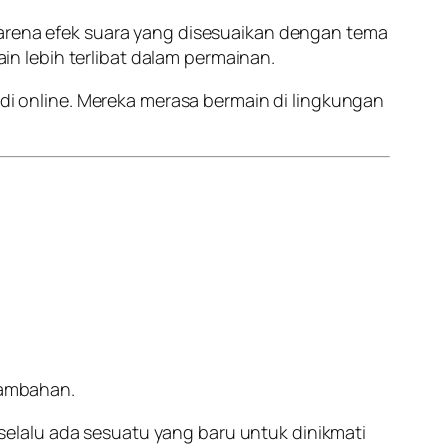
karena efek suara yang disesuaikan dengan tema
n lebih terlibat dalam permainan.
udi online. Mereka merasa bermain di lingkungan
tambahan.
elalu ada sesuatu yang baru untuk dinikmati