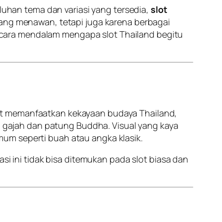
uluhan tema dan variasi yang tersedia,
slot
yang menawan, tetapi juga karena berbagai
cara mendalam mengapa slot Thailand begitu
t memanfaatkan kekayaan budaya Thailand,
ti gajah dan patung Buddha. Visual yang kaya
um seperti buah atau angka klasik.
si ini tidak bisa ditemukan pada slot biasa dan