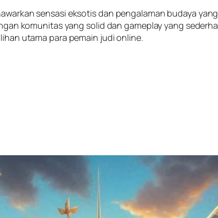
menawarkan sensasi eksotis dan pengalaman budaya ya
 Dengan komunitas yang solid dan gameplay yang sederh
lihan utama para pemain judi online.