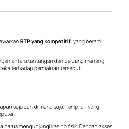
enawarkan
RTP yang kompetitif
, yang berarti
gan antara tantangan dan peluang menang.
ereka terhadap permainan tersebut.
kapan saja dan di mana saja. Tampilan yang
puter.
a harus mengunjungi kasino fisik. Dengan akses