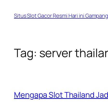
Lewati
ke
Situs Slot Gacor Resmi Hari ini Gampan
konten
Tag:
server thaila
Mengapa Slot Thailand Jadi