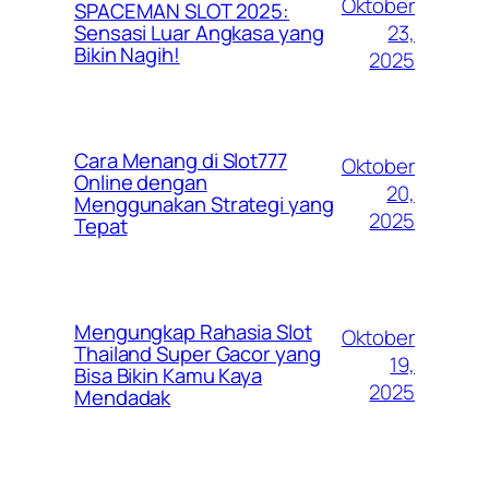
Oktober
SPACEMAN SLOT 2025:
23,
Sensasi Luar Angkasa yang
Bikin Nagih!
2025
Cara Menang di Slot777
Oktober
Online dengan
20,
Menggunakan Strategi yang
2025
Tepat
Mengungkap Rahasia Slot
Oktober
Thailand Super Gacor yang
19,
Bisa Bikin Kamu Kaya
2025
Mendadak