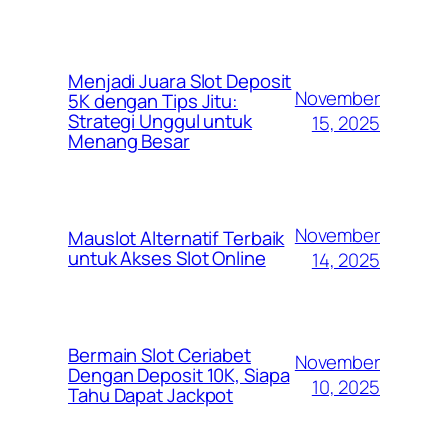
Menjadi Juara Slot Deposit
November
5K dengan Tips Jitu:
Strategi Unggul untuk
15, 2025
Menang Besar
November
Mauslot Alternatif Terbaik
untuk Akses Slot Online
14, 2025
Bermain Slot Ceriabet
November
Dengan Deposit 10K, Siapa
10, 2025
Tahu Dapat Jackpot