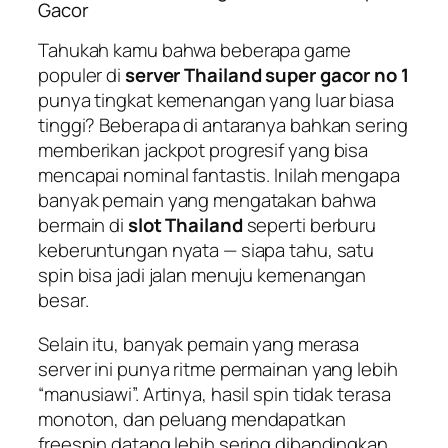
Gacor
Tahukah kamu bahwa beberapa game
populer di
server Thailand super gacor no 1
punya tingkat kemenangan yang luar biasa
tinggi? Beberapa di antaranya bahkan sering
memberikan jackpot progresif yang bisa
mencapai nominal fantastis. Inilah mengapa
banyak pemain yang mengatakan bahwa
bermain di
slot Thailand
seperti berburu
keberuntungan nyata — siapa tahu, satu
spin bisa jadi jalan menuju kemenangan
besar.
Selain itu, banyak pemain yang merasa
server ini punya ritme permainan yang lebih
“manusiawi”. Artinya, hasil spin tidak terasa
monoton, dan peluang mendapatkan
freespin datang lebih sering dibandingkan