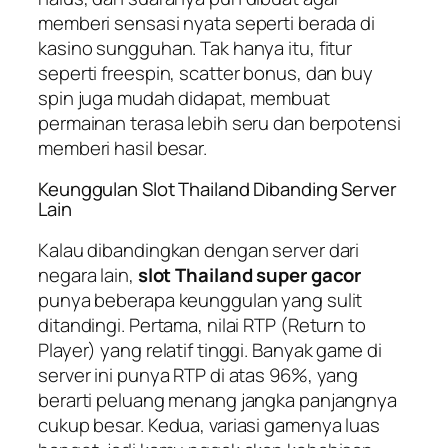
memberi sensasi nyata seperti berada di
kasino sungguhan. Tak hanya itu, fitur
seperti freespin, scatter bonus, dan buy
spin juga mudah didapat, membuat
permainan terasa lebih seru dan berpotensi
memberi hasil besar.
Keunggulan Slot Thailand Dibanding Server
Lain
Kalau dibandingkan dengan server dari
negara lain,
slot Thailand super gacor
punya beberapa keunggulan yang sulit
ditandingi. Pertama, nilai RTP (Return to
Player) yang relatif tinggi. Banyak game di
server ini punya RTP di atas 96%, yang
berarti peluang menang jangka panjangnya
cukup besar. Kedua, variasi gamenya luas