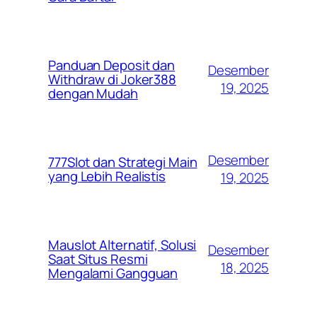
Panduan Deposit dan
Desember
Withdraw di Joker388
19, 2025
dengan Mudah
Desember
777Slot dan Strategi Main
yang Lebih Realistis
19, 2025
Mauslot Alternatif, Solusi
Desember
Saat Situs Resmi
18, 2025
Mengalami Gangguan