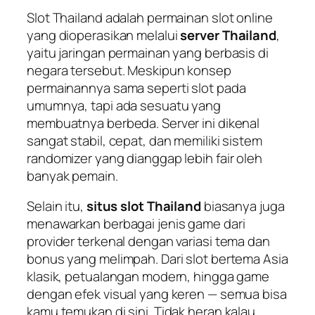
Slot Thailand adalah permainan slot online
yang dioperasikan melalui
server Thailand
,
yaitu jaringan permainan yang berbasis di
negara tersebut. Meskipun konsep
permainannya sama seperti slot pada
umumnya, tapi ada sesuatu yang
membuatnya berbeda. Server ini dikenal
sangat stabil, cepat, dan memiliki sistem
randomizer yang dianggap lebih fair oleh
banyak pemain.
Selain itu,
situs slot Thailand
biasanya juga
menawarkan berbagai jenis game dari
provider terkenal dengan variasi tema dan
bonus yang melimpah. Dari slot bertema Asia
klasik, petualangan modern, hingga game
dengan efek visual yang keren — semua bisa
kamu temukan di sini. Tidak heran kalau