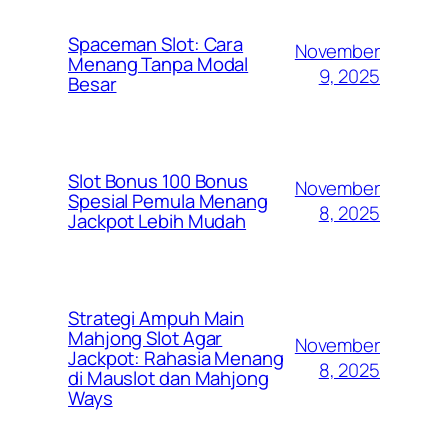
Spaceman Slot: Cara
November
Menang Tanpa Modal
9, 2025
Besar
Slot Bonus 100 Bonus
November
Spesial Pemula Menang
8, 2025
Jackpot Lebih Mudah
Strategi Ampuh Main
Mahjong Slot Agar
November
Jackpot: Rahasia Menang
8, 2025
di Mauslot dan Mahjong
Ways