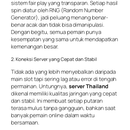
sistem fair play yang transparan. Setiap hasil
spin diatur oleh RNG (Random Number
Generator), jadi peluang menang benar-
benar acak dan tidak bisa dimanipulasi.
Dengan begitu, semua pemain punya
kesempatan yang sama untuk mendapatkan
kemenangan besar.
2. Koneksi Server yang Cepat dan Stabil
Tidak ada yang lebih menyebalkan daripada
main slot tapi sering lag atau error di tengah
permainan. Untungnya,
server Thailand
dikenal memiliki kualitas jaringan yang cepat
dan stabil. Ini membuat setiap putaran
terasa mulus tanpa gangguan, bahkan saat
banyak pemain online dalam waktu
bersamaan.