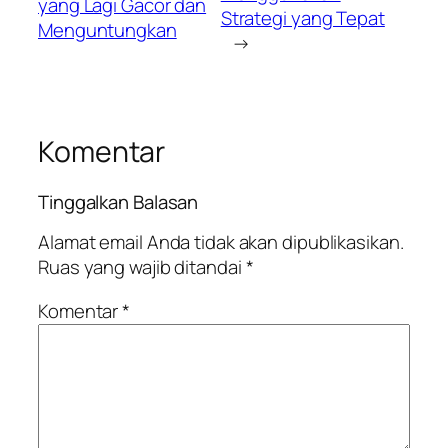
yang Lagi Gacor dan
Strategi yang Tepat
Menguntungkan
→
Komentar
Tinggalkan Balasan
Alamat email Anda tidak akan dipublikasikan.
Ruas yang wajib ditandai
*
Komentar
*