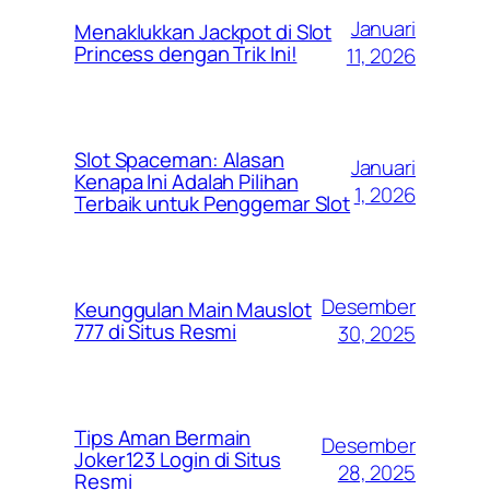
Januari
Menaklukkan Jackpot di Slot
Princess dengan Trik Ini!
11, 2026
Slot Spaceman: Alasan
Januari
Kenapa Ini Adalah Pilihan
1, 2026
Terbaik untuk Penggemar Slot
Desember
Keunggulan Main Mauslot
777 di Situs Resmi
30, 2025
Tips Aman Bermain
Desember
Joker123 Login di Situs
28, 2025
Resmi