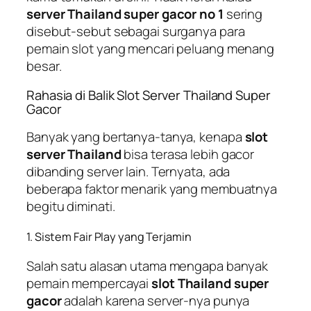
server Thailand super gacor no 1
sering
disebut-sebut sebagai surganya para
pemain slot yang mencari peluang menang
besar.
Rahasia di Balik Slot Server Thailand Super
Gacor
Banyak yang bertanya-tanya, kenapa
slot
server Thailand
bisa terasa lebih gacor
dibanding server lain. Ternyata, ada
beberapa faktor menarik yang membuatnya
begitu diminati.
1. Sistem Fair Play yang Terjamin
Salah satu alasan utama mengapa banyak
pemain mempercayai
slot Thailand super
gacor
adalah karena server-nya punya