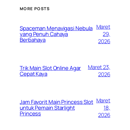
MORE POSTS
Maret
Spaceman Menavigasi Nebula
29,
yang Penuh Cahaya
Berbahaya
2026
Maret 23,
Trik Main Slot Online Agar
Cepat Kaya
2026
Maret
Jam Favorit Main Princess Slot
18,
untuk Pemain Starlight
Princess
2026