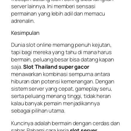
server lainnya. Ini memberi sensasi
permainan yang lebih adil dan memacu
adrenalin.
Kesimpulan
Dunia slot online memang penuh kejutan,
tapi bagi mereka yang tahu di mana harus
bermain, peluang besar bisa datang kapan
saja.
Slot Thailand super gacor
menawarkan kombinasi sempurna antara
hiburan dan potensi kemenangan. Dengan
sistem server yang cepat, gameplay seru,
serta peluang menang tinggi, tidak heran
kalau banyak pemain menjadikannya
sebagai pilihan utama.
Kuncinya adalah bermain dengan cerdas dan
sabar. Pahami cara kerja
slot server