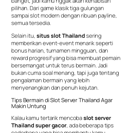
banget, jadi kamu nggak akan kehabisan
pilihan. Dari game klasik tiga gulungan
sampai slot modern dengan ribuan payline,
semua tersedia.
Selain itu,
situs slot Thailand
sering
memberikan event-event menarik seperti
bonus harian, turnamen mingguan, dan
reward progresif yang bisa membuat pemain
bersemangat untuk terus bermain. Jadi
bukan cuma soal menang, tapi juga tentang
pengalaman bermain yang lebih
menyenangkan dan penuh kejutan.
Tips Bermain di Slot Server Thailand Agar
Makin Untung
Kalau kamu tertarik mencoba
slot server
Thailand super gacor
, ada beberapa tips
sederhana yang bisa membantu kamu