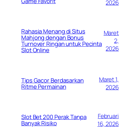
Game Favorit
2026
Rahasia Menang di Situs
Maret
Mahjong dengan Bonus
2,
Turnover Ringan untuk Pecinta
2026
Slot Online
Maret 1,
Tips Gacor Berdasarkan
Ritme Permainan
2026
Februari
Slot Bet 200 Perak Tanpa
Banyak Risiko
16, 2026