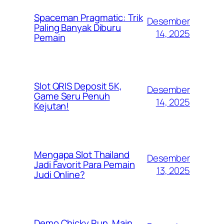
Spaceman Pragmatic: Trik
Desember
Paling Banyak Diburu
14, 2025
Pemain
Slot QRIS Deposit 5K,
Desember
Game Seru Penuh
14, 2025
Kejutan!
Mengapa Slot Thailand
Desember
Jadi Favorit Para Pemain
13, 2025
Judi Online?
Demo Chicky Run, Main