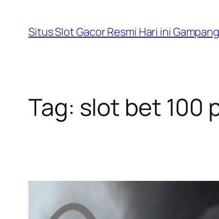
Lewati
ke
Situs Slot Gacor Resmi Hari ini Gampan
konten
Tag:
slot bet 100 