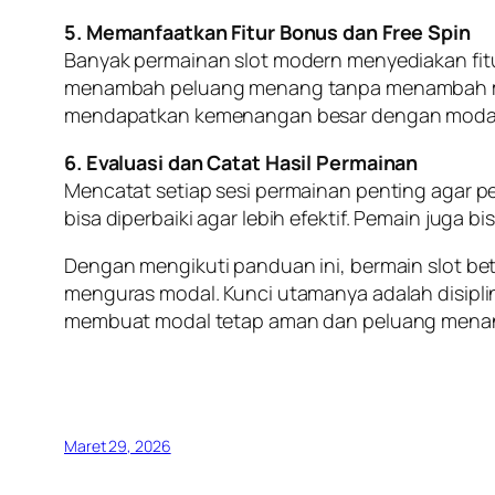
5. Memanfaatkan Fitur Bonus dan Free Spin
Banyak permainan slot modern menyediakan fitur
menambah peluang menang tanpa menambah mod
mendapatkan kemenangan besar dengan modal
6. Evaluasi dan Catat Hasil Permainan
Mencatat setiap sesi permainan penting agar p
bisa diperbaiki agar lebih efektif. Pemain juga
Dengan mengikuti panduan ini, bermain slot 
menguras modal. Kunci utamanya adalah disiplin
membuat modal tetap aman dan peluang menan
Maret 29, 2026