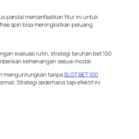
rus pandai memanfaatkan fitur ini untuk
ee spin bisa meningkatkan peluang
an evaluasi rutin, strategi taruhan bet 100
 memberikan kemenangan sesuai modal.
dan menguntungkan tanpa
SLOT BET 100
at. Strategi sederhana tapi efektif ini