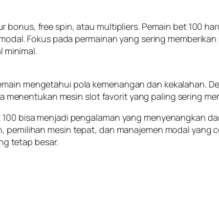
 bonus, free spin, atau multipliers. Pemain bet 100 ha
al. Fokus pada permainan yang sering memberikan fr
 minimal.
emain mengetahui pola kemenangan dan kekalahan. Deng
 bisa menentukan mesin slot favorit yang paling sering
bet 100 bisa menjadi pengalaman yang menyenangkan 
, pemilihan mesin tepat, dan manajemen modal yang cerm
g tetap besar.