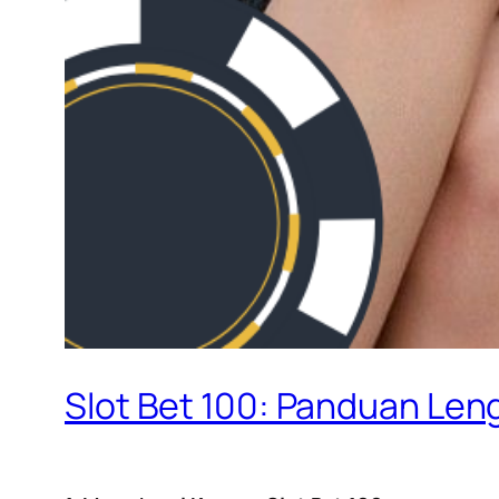
Slot Bet 100: Panduan Le