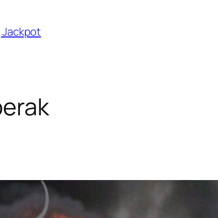
g Jackpot
perak