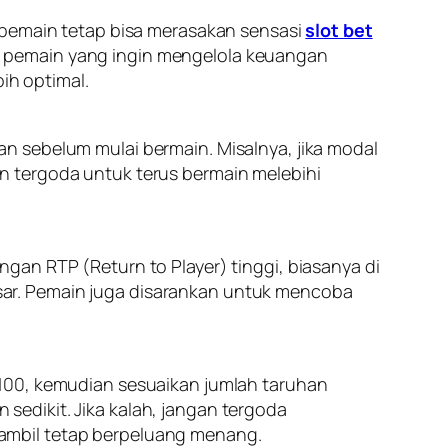
r pemain tetap bisa merasakan sensasi
slot bet
 pemain yang ingin mengelola keuangan
h optimal.
n sebelum mulai bermain. Misalnya, jika modal
n tergoda untuk terus bermain melebihi
gan RTP (Return to Player) tinggi, biasanya di
ar. Pemain juga disarankan untuk mencoba
 100, kemudian sesuaikan jumlah taruhan
edikit. Jika kalah, jangan tergoda
ambil tetap berpeluang menang.