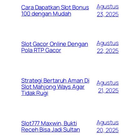
Agustus
Cara Dapatkan Slot Bonus
100 dengan Mudah
23, 2025
Agustus
Slot Gacor Online Dengan
Pola RTP Gacor
22, 2025
Strategi Bertaruh Aman Di
Agustus
Slot Mahjong Ways Agar
21, 2025
Tidak Rugi
Agustus
Slot777 Maxwin, Bukti
Receh Bisa Jadi Sultan
20, 2025