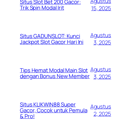
Agustus
Situs Slot Bet 200 Gacor:
Trik Spin Modal Irit
15, 2025
Agustus
Situs GADUNSLOT: Kunci
Jackpot Slot Gacor Hari Ini
3, 2025
Agustus
Tips Hemat Modal Main Slot
dengan Bonus New Member
3, 2025
Situs KLIKWIN88 Super
Agustus
Gacor, Cocok untuk Pemula
2, 2025
& Pro!