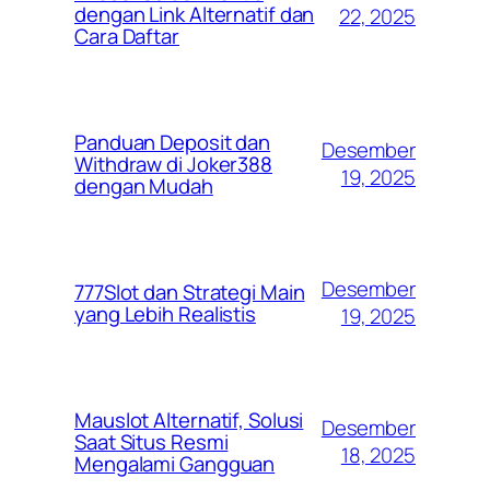
dengan Link Alternatif dan
22, 2025
Cara Daftar
Panduan Deposit dan
Desember
Withdraw di Joker388
19, 2025
dengan Mudah
Desember
777Slot dan Strategi Main
yang Lebih Realistis
19, 2025
Mauslot Alternatif, Solusi
Desember
Saat Situs Resmi
18, 2025
Mengalami Gangguan