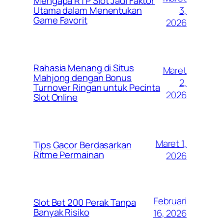
Mengapa RTP Slot Jadi Faktor
3,
Utama dalam Menentukan
Game Favorit
2026
Rahasia Menang di Situs
Maret
Mahjong dengan Bonus
2,
Turnover Ringan untuk Pecinta
2026
Slot Online
Maret 1,
Tips Gacor Berdasarkan
Ritme Permainan
2026
Februari
Slot Bet 200 Perak Tanpa
Banyak Risiko
16, 2026