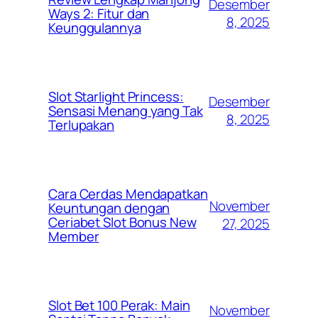
Desember
Ways 2: Fitur dan
8, 2025
Keunggulannya
Slot Starlight Princess:
Desember
Sensasi Menang yang Tak
8, 2025
Terlupakan
Cara Cerdas Mendapatkan
November
Keuntungan dengan
Ceriabet Slot Bonus New
27, 2025
Member
Slot Bet 100 Perak: Main
November