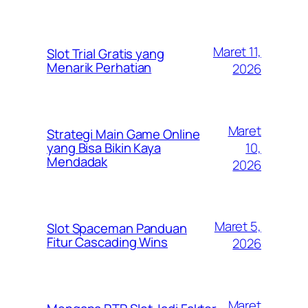
Maret 11,
Slot Trial Gratis yang
Menarik Perhatian
2026
Maret
Strategi Main Game Online
10,
yang Bisa Bikin Kaya
Mendadak
2026
Maret 5,
Slot Spaceman Panduan
Fitur Cascading Wins
2026
Maret