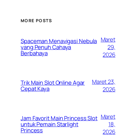
MORE POSTS
Maret
Spaceman Menavigasi Nebula
29,
yang Penuh Cahaya
Berbahaya
2026
Maret 23,
Trik Main Slot Online Agar
Cepat Kaya
2026
Maret
Jam Favorit Main Princess Slot
18,
untuk Pemain Starlight
Princess
2026