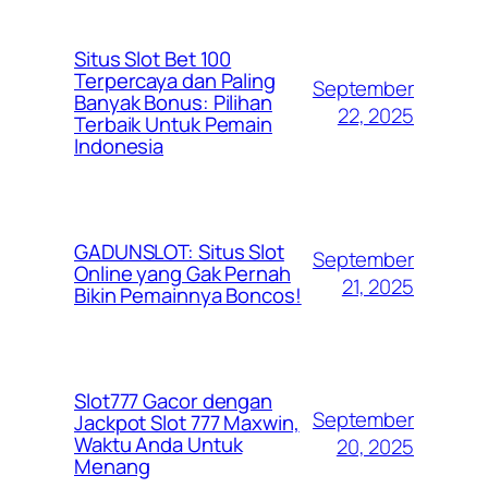
Situs Slot Bet 100
Terpercaya dan Paling
September
Banyak Bonus: Pilihan
22, 2025
Terbaik Untuk Pemain
Indonesia
GADUNSLOT: Situs Slot
September
Online yang Gak Pernah
21, 2025
Bikin Pemainnya Boncos!
Slot777 Gacor dengan
September
Jackpot Slot 777 Maxwin,
Waktu Anda Untuk
20, 2025
Menang