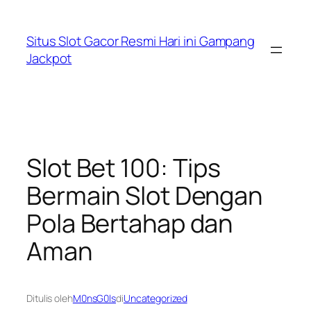
Lewati
ke
Situs Slot Gacor Resmi Hari ini Gampang
konten
Jackpot
Slot Bet 100: Tips
Bermain Slot Dengan
Pola Bertahap dan
Aman
Ditulis oleh
M0nsG0ls
di
Uncategorized