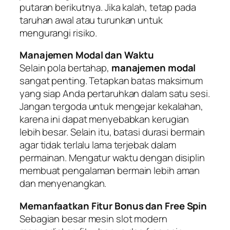
putaran berikutnya. Jika kalah, tetap pada
taruhan awal atau turunkan untuk
mengurangi risiko.
Manajemen Modal dan Waktu
Selain pola bertahap,
manajemen modal
sangat penting. Tetapkan batas maksimum
yang siap Anda pertaruhkan dalam satu sesi.
Jangan tergoda untuk mengejar kekalahan,
karena ini dapat menyebabkan kerugian
lebih besar. Selain itu, batasi durasi bermain
agar tidak terlalu lama terjebak dalam
permainan. Mengatur waktu dengan disiplin
membuat pengalaman bermain lebih aman
dan menyenangkan.
Memanfaatkan Fitur Bonus dan Free Spin
Sebagian besar mesin slot modern