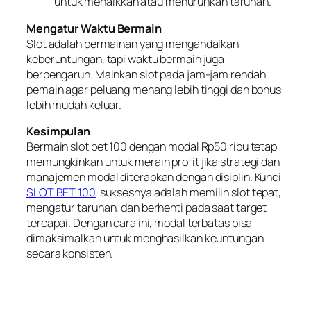
untuk menaikkan atau menurunkan taruhan.
Mengatur Waktu Bermain
Slot adalah permainan yang mengandalkan
keberuntungan, tapi waktu bermain juga
berpengaruh. Mainkan slot pada jam-jam rendah
pemain agar peluang menang lebih tinggi dan bonus
lebih mudah keluar.
Kesimpulan
Bermain slot bet 100 dengan modal Rp50 ribu tetap
memungkinkan untuk meraih profit jika strategi dan
manajemen modal diterapkan dengan disiplin. Kunci
SLOT BET 100
suksesnya adalah memilih slot tepat,
mengatur taruhan, dan berhenti pada saat target
tercapai. Dengan cara ini, modal terbatas bisa
dimaksimalkan untuk menghasilkan keuntungan
secara konsisten.