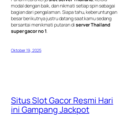
modal dengan baik, dan nikmati setiap spin sebagai
bagian dari pengalaman. Siapa tahu, keberuntungan
besar berikutnya justru datang saat kamu sedang
bersantai menikmati putaran di
server Thailand
super gacor no 1
.
Oktober 19, 2025
Situs Slot Gacor Resmi Hari
ini Gampang Jackpot