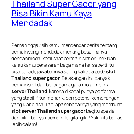
Thailand Super Gacor yang
Bisa Bikin Kamu Kaya
Mendadak
Pernah nggak sih kamu mendengar cerita tentang
pemain yang mendadak menang besar hanya
dengan modal kecil saat bermain slot online? Nah,
kalau kamu penasaran bagaimana hal seperti itu
bisa terjadi, jawabannya sering kali ada pada
slot
Thailand super gacor
. Belakangan ini, banyak
pemain slot dari berbagai negara mulai melirik
server Thailand
, karena dikenal punya performa
yang stabil, fitur menarik, dan potensi kemenangan
yang luar biasa. Tapi apa sebenarnya yang membuat
slot server Thailand super gacor
begitu spesial
dan bikin banyak pemain tergila-gila? Yuk, kita bahas
lebih dalam!