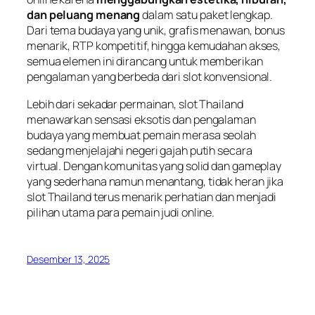
dan peluang menang
dalam satu paket lengkap.
Dari tema budaya yang unik, grafis menawan, bonus
menarik, RTP kompetitif, hingga kemudahan akses,
semua elemen ini dirancang untuk memberikan
pengalaman yang berbeda dari slot konvensional.
Lebih dari sekadar permainan, slot Thailand
menawarkan sensasi eksotis dan pengalaman
budaya yang membuat pemain merasa seolah
sedang menjelajahi negeri gajah putih secara
virtual. Dengan komunitas yang solid dan gameplay
yang sederhana namun menantang, tidak heran jika
slot Thailand terus menarik perhatian dan menjadi
pilihan utama para pemain judi online.
Desember 13, 2025