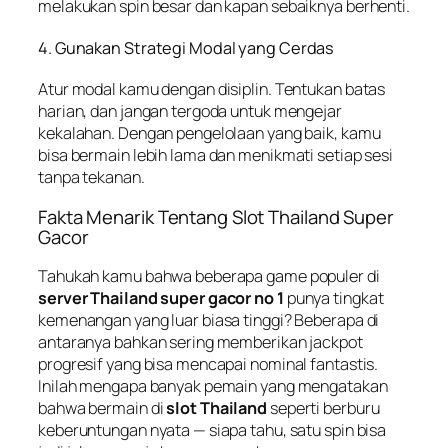
melakukan spin besar dan kapan sebaiknya berhenti.
4. Gunakan Strategi Modal yang Cerdas
Atur modal kamu dengan disiplin. Tentukan batas
harian, dan jangan tergoda untuk mengejar
kekalahan. Dengan pengelolaan yang baik, kamu
bisa bermain lebih lama dan menikmati setiap sesi
tanpa tekanan.
Fakta Menarik Tentang Slot Thailand Super
Gacor
Tahukah kamu bahwa beberapa game populer di
server Thailand super gacor no 1
punya tingkat
kemenangan yang luar biasa tinggi? Beberapa di
antaranya bahkan sering memberikan jackpot
progresif yang bisa mencapai nominal fantastis.
Inilah mengapa banyak pemain yang mengatakan
bahwa bermain di
slot Thailand
seperti berburu
keberuntungan nyata — siapa tahu, satu spin bisa