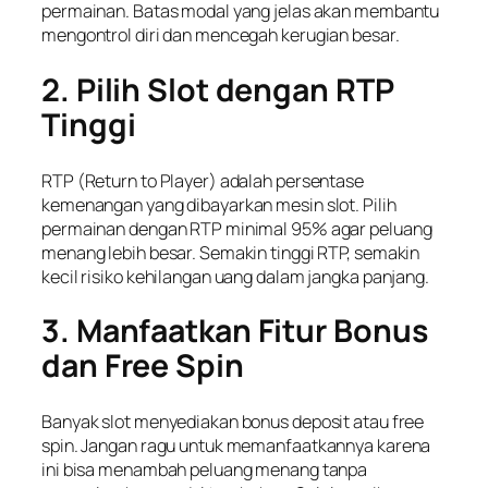
permainan. Batas modal yang jelas akan membantu
mengontrol diri dan mencegah kerugian besar.
2. Pilih Slot dengan RTP
Tinggi
RTP (Return to Player) adalah persentase
kemenangan yang dibayarkan mesin slot. Pilih
permainan dengan RTP minimal 95% agar peluang
menang lebih besar. Semakin tinggi RTP, semakin
kecil risiko kehilangan uang dalam jangka panjang.
3. Manfaatkan Fitur Bonus
dan Free Spin
Banyak slot menyediakan bonus deposit atau free
spin. Jangan ragu untuk memanfaatkannya karena
ini bisa menambah peluang menang tanpa