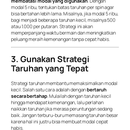
membatasi modal yang digunakan
. Dengan
modal 5 ribu, tentukan batas taruhan per spin agar
bisa bertahan lebih lama. Misalnya, jika modal 5 ribu,
bagi menjadi beberapa taruhan kecil, misalnya 500
atau 1.000 per putaran. Strategi ini akan
memperpanjang waktu bermain dan meningkatkan
peluang meraih kemenangan tanpa cepat habis.
3. Gunakan Strategi
Taruhan yang Tepat
Strategi taruhan membantu memaksimalkan modal
kecil. Salah satu cara adalah dengan
bertaruh
secara bertahap
. Mulailah dengan taruhan kecil
hingga mendapat kemenangan, lalu perlahan
naikkan taruhan jika merasa peruntungan sedang
baik. Jangan terburu-buru memasang taruhan besar
karena hal ini justru bisa membuat modal cepat
habis.