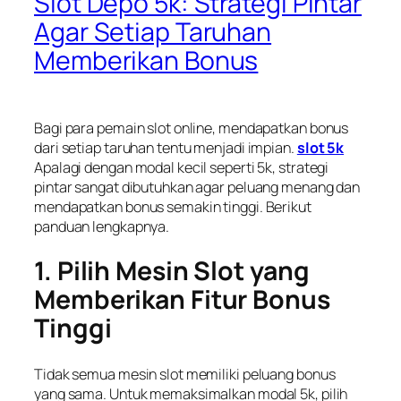
Slot Depo 5k: Strategi Pintar
Agar Setiap Taruhan
Memberikan Bonus
Bagi para pemain slot online, mendapatkan bonus
dari setiap taruhan tentu menjadi impian.
slot 5k
Apalagi dengan modal kecil seperti 5k, strategi
pintar sangat dibutuhkan agar peluang menang dan
mendapatkan bonus semakin tinggi. Berikut
panduan lengkapnya.
1. Pilih Mesin Slot yang
Memberikan Fitur Bonus
Tinggi
Tidak semua mesin slot memiliki peluang bonus
yang sama. Untuk memaksimalkan modal 5k, pilih