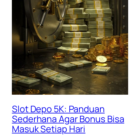
Slot Depo 5K: Panduan
Sederhana Agar Bonus Bisa
Masuk Setiap Hari