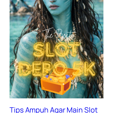
Tips Ampuh Agar Main Slot