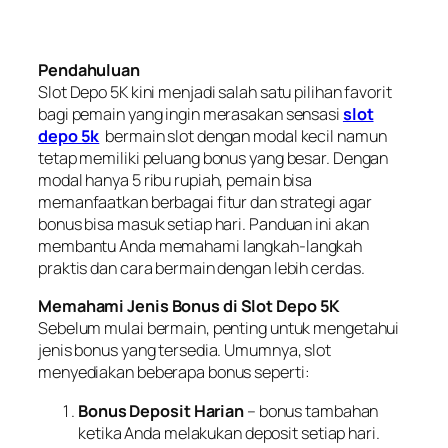
Pendahuluan
Slot Depo 5K kini menjadi salah satu pilihan favorit
bagi pemain yang ingin merasakan sensasi
slot
depo 5k
bermain slot dengan modal kecil namun
tetap memiliki peluang bonus yang besar. Dengan
modal hanya 5 ribu rupiah, pemain bisa
memanfaatkan berbagai fitur dan strategi agar
bonus bisa masuk setiap hari. Panduan ini akan
membantu Anda memahami langkah-langkah
praktis dan cara bermain dengan lebih cerdas.
Memahami Jenis Bonus di Slot Depo 5K
Sebelum mulai bermain, penting untuk mengetahui
jenis bonus yang tersedia. Umumnya, slot
menyediakan beberapa bonus seperti:
Bonus Deposit Harian
– bonus tambahan
ketika Anda melakukan deposit setiap hari.