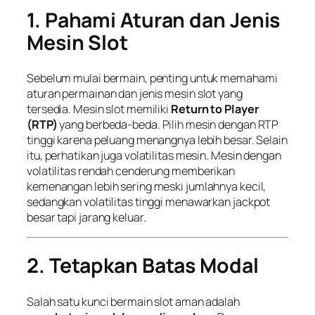
1. Pahami Aturan dan Jenis
Mesin Slot
Sebelum mulai bermain, penting untuk memahami
aturan permainan dan jenis mesin slot yang
tersedia. Mesin slot memiliki
Return to Player
(RTP)
yang berbeda-beda. Pilih mesin dengan RTP
tinggi karena peluang menangnya lebih besar. Selain
itu, perhatikan juga volatilitas mesin. Mesin dengan
volatilitas rendah cenderung memberikan
kemenangan lebih sering meski jumlahnya kecil,
sedangkan volatilitas tinggi menawarkan jackpot
besar tapi jarang keluar.
2. Tetapkan Batas Modal
Salah satu kunci bermain slot aman adalah