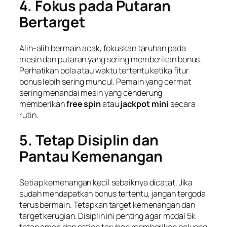
4. Fokus pada Putaran
Bertarget
Alih-alih bermain acak, fokuskan taruhan pada
mesin dan putaran yang sering memberikan bonus.
Perhatikan pola atau waktu tertentu ketika fitur
bonus lebih sering muncul. Pemain yang cermat
sering menandai mesin yang cenderung
memberikan
free spin
atau
jackpot mini
secara
rutin.
5. Tetap Disiplin dan
Pantau Kemenangan
Setiap kemenangan kecil sebaiknya dicatat. Jika
sudah mendapatkan bonus tertentu, jangan tergoda
terus bermain. Tetapkan target kemenangan dan
target kerugian. Disiplin ini penting agar modal 5k
tetap aman dan setiap taruhan memberikan peluang