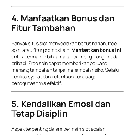
4. Manfaatkan Bonus dan
Fitur Tambahan
Banyak situs slot menyediakan bonus harian, free
spin, atau fitur promosi lain.
Manfaatkan bonus ini
untuk bermain lebih lama tanpa mengurangi modal
pribadi. Free spin dapat memberikan peluang
menang tambahan tanpa menambah risiko. Selalu
periksa syarat dan ketentuan bonus agar
penggunaannya efektif.
5. Kendalikan Emosi dan
Tetap Disiplin
Aspek terpenting dalam bermain slot adalah