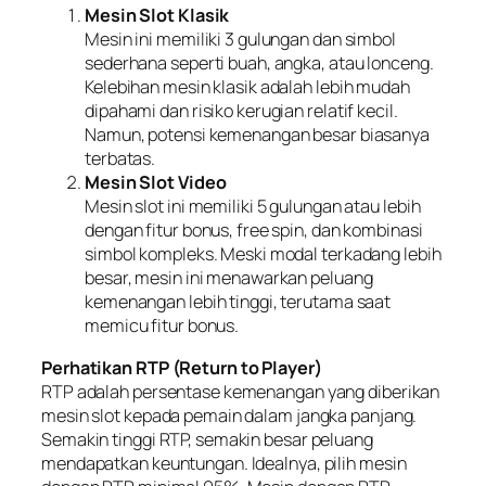
Mesin Slot Klasik
Mesin ini memiliki 3 gulungan dan simbol
sederhana seperti buah, angka, atau lonceng.
Kelebihan mesin klasik adalah lebih mudah
dipahami dan risiko kerugian relatif kecil.
Namun, potensi kemenangan besar biasanya
terbatas.
Mesin Slot Video
Mesin slot ini memiliki 5 gulungan atau lebih
dengan fitur bonus, free spin, dan kombinasi
simbol kompleks. Meski modal terkadang lebih
besar, mesin ini menawarkan peluang
kemenangan lebih tinggi, terutama saat
memicu fitur bonus.
Perhatikan RTP (Return to Player)
RTP adalah persentase kemenangan yang diberikan
mesin slot kepada pemain dalam jangka panjang.
Semakin tinggi RTP, semakin besar peluang
mendapatkan keuntungan. Idealnya, pilih mesin