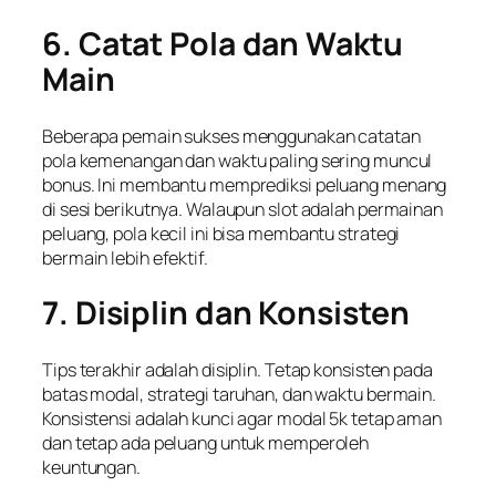
6. Catat Pola dan Waktu
Main
Beberapa pemain sukses menggunakan catatan
pola kemenangan dan waktu paling sering muncul
bonus. Ini membantu memprediksi peluang menang
di sesi berikutnya. Walaupun slot adalah permainan
peluang, pola kecil ini bisa membantu strategi
bermain lebih efektif.
7. Disiplin dan Konsisten
Tips terakhir adalah disiplin. Tetap konsisten pada
batas modal, strategi taruhan, dan waktu bermain.
Konsistensi adalah kunci agar modal 5k tetap aman
dan tetap ada peluang untuk memperoleh
keuntungan.