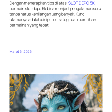
Dengan menerapkan tips di atas,
SLOT DEPO 5K
bermain slot depo 5k bisa menjadi pengalaman seru
tanpa harus kehilangan uang banyak. Kunci
utamanya adalah disiplin, strategi, dan pemilihan
permainan yang tepat.
Maret 6, 2026