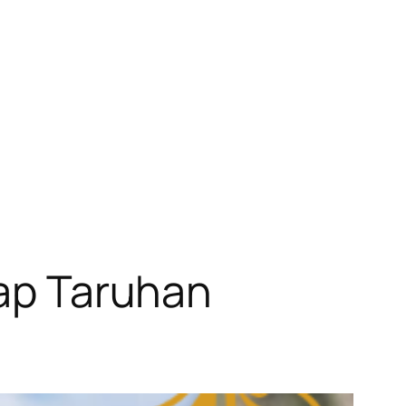
iap Taruhan