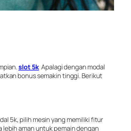
impian.
slot 5k
Apalagi dengan modal
atkan bonus semakin tinggi. Berikut
5k, pilih mesin yang memiliki fitur
a lebih aman untuk pemain dengan