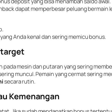
onus deposit yang bisa menambah saldo awal.
hback dapat memperbesar peluang bermain le
o.
yang Anda kenal dan sering memicu bonus.
rtarget
an pada mesin dan putaran yang sering membe
ih sering muncul. Pemain yang cermat sering 
ni
secara rutin.
ntau Kemenangan
atat. Jika sudah mendapatkan bonus tertentu,