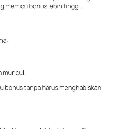
g memicu bonus lebih tinggi.
na:
h muncul.
icu bonus tanpa harus menghabiskan