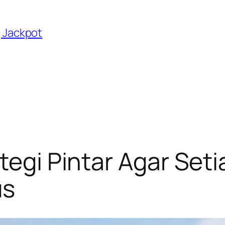
g Jackpot
ategi Pintar Agar Set
us