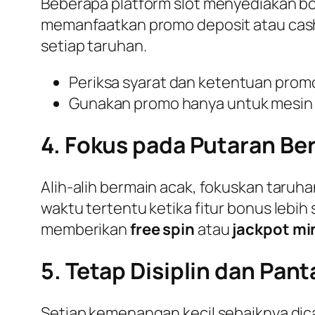
Beberapa platform slot menyediakan b
memanfaatkan promo deposit atau cas
setiap taruhan.
Periksa syarat dan ketentuan prom
Gunakan promo hanya untuk mesin 
4. Fokus pada Putaran Be
Alih-alih bermain acak, fokuskan taruh
waktu tertentu ketika fitur bonus leb
memberikan
free spin
atau
jackpot mi
5. Tetap Disiplin dan Pa
Setiap kemenangan kecil sebaiknya dic