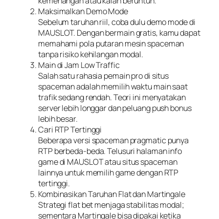
kemenangan atau kalah beruntun.
Maksimalkan Demo Mode
Sebelum taruhan riil, coba dulu demo mode di
MAUSLOT. Dengan bermain gratis, kamu dapat
memahami pola putaran mesin spaceman
tanpa risiko kehilangan modal.
Main di Jam Low Traffic
Salah satu rahasia pemain pro di situs
spaceman adalah memilih waktu main saat
trafik sedang rendah. Teori ini menyatakan
server lebih longgar dan peluang push bonus
lebih besar.
Cari RTP Tertinggi
Beberapa versi spaceman pragmatic punya
RTP berbeda-beda. Telusuri halaman info
game di MAUSLOT atau situs spaceman
lainnya untuk memilih game dengan RTP
tertinggi.
Kombinasikan Taruhan Flat dan Martingale
Strategi flat bet menjaga stabilitas modal;
sementara Martingale bisa dipakai ketika