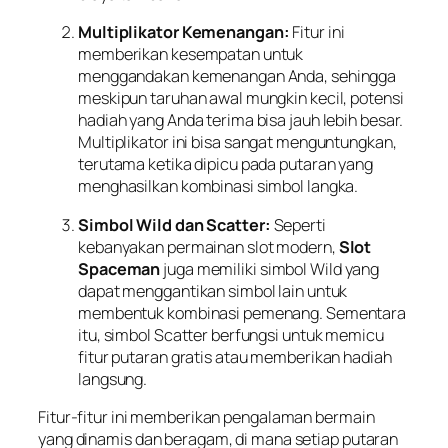
Multiplikator Kemenangan:
Fitur ini
memberikan kesempatan untuk
menggandakan kemenangan Anda, sehingga
meskipun taruhan awal mungkin kecil, potensi
hadiah yang Anda terima bisa jauh lebih besar.
Multiplikator ini bisa sangat menguntungkan,
terutama ketika dipicu pada putaran yang
menghasilkan kombinasi simbol langka.
Simbol Wild dan Scatter:
Seperti
kebanyakan permainan slot modern,
Slot
Spaceman
juga memiliki simbol Wild yang
dapat menggantikan simbol lain untuk
membentuk kombinasi pemenang. Sementara
itu, simbol Scatter berfungsi untuk memicu
fitur putaran gratis atau memberikan hadiah
langsung.
Fitur-fitur ini memberikan pengalaman bermain
yang dinamis dan beragam, di mana setiap putaran