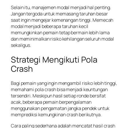
Selain itu, manajemen modal menjadi hal penting.
Jangan tergoda untuk memasang taruhan besar
saat ingin mengejar kemenangan tinggi. Memecah
modal menjadi beberapa taruhan kecil
memungkinkan pemain tetap bermain lebih lama
dan meminimalkan risiko kehilangan seluruh modal
sekaligus.
Strategi Mengikuti Pola
Crash
Bagi pemain yang ingin mengambil risiko lebih tinggi,
memahami pola crash bisa menjadi keuntungan
tersendiri. Meskipun hasil setiap ronde bersifat
acak, beberapa pemain berpengalaman
menggunakan pengamatan jangka pendek untuk
memprediksi kemungkinan crash berikutnya.
Cara paling sederhana adalah mencatat hasil crash