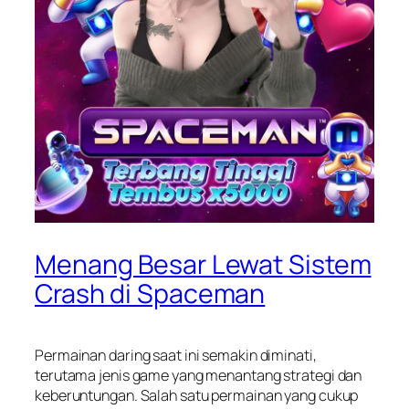
Menang Besar Lewat Sistem
Crash di Spaceman
Permainan daring saat ini semakin diminati,
terutama jenis game yang menantang strategi dan
keberuntungan. Salah satu permainan yang cukup