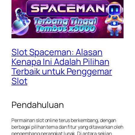
Slot Spaceman: Alasan
Kenapa Ini Adalah Pilihan
Terbaik untuk Penggemar
Slot
Pendahuluan
Permainan slot online terus berkembang, dengan
berbagai pilihan tema dan fitur yang ditawarkan oleh
pengembang perangkat lunak. Di antara sekian