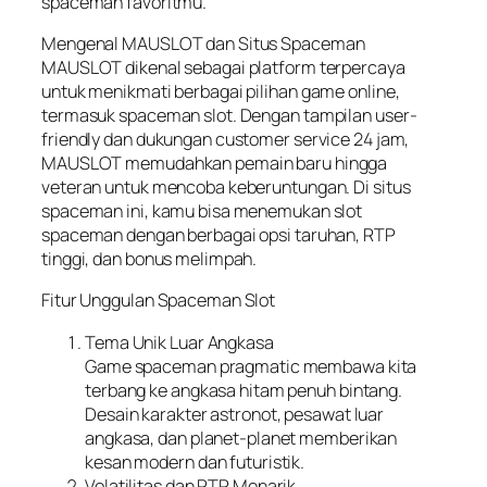
spaceman favoritmu.
Mengenal MAUSLOT dan Situs Spaceman
MAUSLOT dikenal sebagai platform terpercaya
untuk menikmati berbagai pilihan game online,
termasuk spaceman slot. Dengan tampilan user-
friendly dan dukungan customer service 24 jam,
MAUSLOT memudahkan pemain baru hingga
veteran untuk mencoba keberuntungan. Di situs
spaceman ini, kamu bisa menemukan slot
spaceman dengan berbagai opsi taruhan, RTP
tinggi, dan bonus melimpah.
Fitur Unggulan Spaceman Slot
Tema Unik Luar Angkasa
Game spaceman pragmatic membawa kita
terbang ke angkasa hitam penuh bintang.
Desain karakter astronot, pesawat luar
angkasa, dan planet-planet memberikan
kesan modern dan futuristik.
Volatilitas dan RTP Menarik