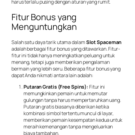
harus terlalu pusing dengan aturan yang rumit.
Fitur Bonus yang
Menguntungkan
Salah satu daya tarik utama dalam
Slot Spaceman
adalah berbagai fitur bonus yang ditawarkan. Fitur-
fitur ini tidak hanya meningkatkan peluang untuk
menang, tetapi juga memberikan pengalaman
bermain yang lebih seru. Beberapa fitur bonus yang
dapat Anda nikmati antara lain adalah:
Putaran Gratis (Free Spins):
Fitur ini
memungkinkan pemain untuk memutar
gulungan tanpa harus mempertaruhkan uang.
Putaran gratis biasanya diberikan ketika
kombinasi simbol tertentu muncul di layar,
memberikan pemain kesempatan kedua untuk
meraih kemenangan tanpa mengeluarkan
biaya tambahan.