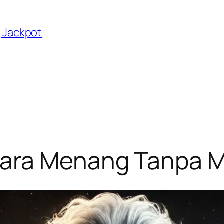
g Jackpot
Cara Menang Tanpa M