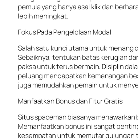
pemula yang hanya asal klik dan berh
lebih meningkat.
Fokus Pada Pengelolaan Modal
Salah satu kunci utama untuk menang d
Sebaiknya, tentukan batas kerugian da
paksa untuk terus bermain. Disiplin 
peluang mendapatkan kemenangan besar 
juga memudahkan pemain untuk menyesu
Manfaatkan Bonus dan Fitur Gratis
Situs spaceman biasanya menawarkan ber
Memanfaatkan bonus ini sangat penting 
kesempatan untuk memutar gulungan t