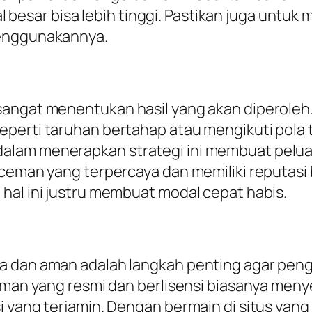
esar bisa lebih tinggi. Pastikan juga untuk
menggunakannya.
sangat menentukan hasil yang akan diperoleh
perti taruhan bertahap atau mengikuti pola t
alam menerapkan strategi ini membuat pelua
aceman yang terpercaya dan memiliki reputas
hal ini justru membuat modal cepat habis.
ya dan aman adalah langkah penting agar p
ceman yang resmi dan berlisensi biasanya men
 yang terjamin. Dengan bermain di situs yang 