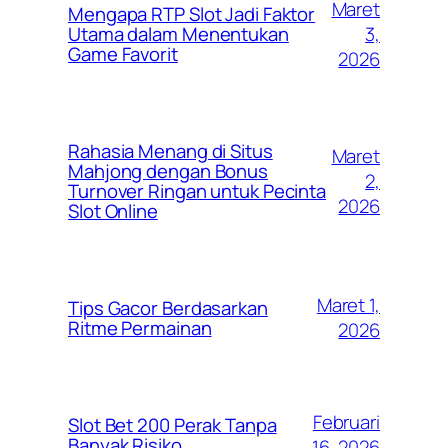
Maret
Mengapa RTP Slot Jadi Faktor
3,
Utama dalam Menentukan
Game Favorit
2026
Rahasia Menang di Situs
Maret
Mahjong dengan Bonus
2,
Turnover Ringan untuk Pecinta
2026
Slot Online
Maret 1,
Tips Gacor Berdasarkan
Ritme Permainan
2026
Februari
Slot Bet 200 Perak Tanpa
Banyak Risiko
16, 2026