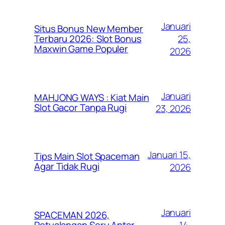
Januari
Situs Bonus New Member
25,
Terbaru 2026: Slot Bonus
Maxwin Game Populer
2026
Januari
MAHJONG WAYS : Kiat Main
Slot Gacor Tanpa Rugi
23, 2026
Januari 15,
Tips Main Slot Spaceman
Agar Tidak Rugi
2026
Januari
SPACEMAN 2026,
14,