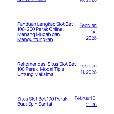
Panduan Lengkap Slot Bet
Februari
100-200 Perak Online:
14,
Menang Mudah dan
2026
Menguntungkan
Rekomendasi Situs Slot Bet
Februari
100 Perak, Modal Tipis
11, 2026
Untung Maksimal
Februari 3,
Situs Slot Bet 100 Perak
Buat Spin Santai
2026