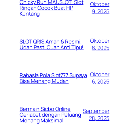
Chicky Run MAUSLOT: Slot
Oktober
Ringan Cocok Buat HP
9, 2025
Kentang
Oktober
SLOT QRIS Aman & Resmi,
Udah Pasti Cuan Anti Tipu!
6, 2025
Oktober
Rahasia Pola Slot777 Supaya
Bisa Menang Mudah
6, 2025
Bermain Sicbo Online
September
Ceriabet dengan Peluang
28, 2025
Menang Maksimal