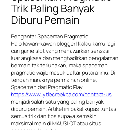
Trik Paling Banyak
Diburu Pemain
Pengantar Spaceman Pragmatic
Halo kawan-kawan blogger! Kalau kamu lagi
cari game slot yang menawarkan sensasi
luar angkasa dan menghadirkan pengalaman
bermain tak terlupakan, maka spaceman
pragmatic wajib masuk daftar putaranmu. Di
tengah maraknya permainan online,
Spaceman dari Pragmatic Play
https://www.lytlecreekca.com/contact-us
menjadi salah satu yang paling banyak
diburu pemain. Artikel ini bakal kupas tuntas
semua trik dan tips supaya semakin
maksimal main di MAUSLOT atau situs