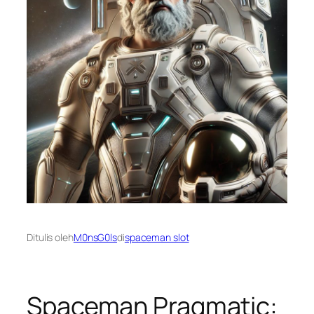
Ditulis oleh
M0nsG0ls
di
spaceman slot
Spaceman Pragmatic: