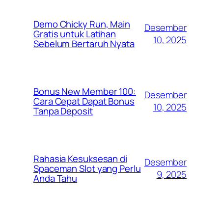
Demo Chicky Run, Main
Desember
Gratis untuk Latihan
10, 2025
Sebelum Bertaruh Nyata
Bonus New Member 100:
Desember
Cara Cepat Dapat Bonus
10, 2025
Tanpa Deposit
Rahasia Kesuksesan di
Desember
Spaceman Slot yang Perlu
9, 2025
Anda Tahu