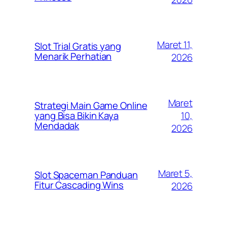
Maret 11,
Slot Trial Gratis yang
Menarik Perhatian
2026
Maret
Strategi Main Game Online
10,
yang Bisa Bikin Kaya
Mendadak
2026
Maret 5,
Slot Spaceman Panduan
Fitur Cascading Wins
2026