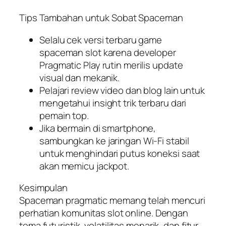
Tips Tambahan untuk Sobat Spaceman
Selalu cek versi terbaru game
spaceman slot karena developer
Pragmatic Play rutin merilis update
visual dan mekanik.
Pelajari review video dan blog lain untuk
mengetahui insight trik terbaru dari
pemain top.
Jika bermain di smartphone,
sambungkan ke jaringan Wi-Fi stabil
untuk menghindari putus koneksi saat
akan memicu jackpot.
Kesimpulan
Spaceman pragmatic memang telah mencuri
perhatian komunitas slot online. Dengan
tema futuristik, volatilitas menarik, dan fitur