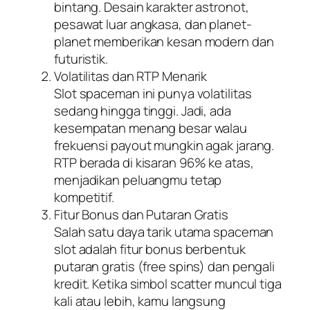
bintang. Desain karakter astronot,
pesawat luar angkasa, dan planet-
planet memberikan kesan modern dan
futuristik.
Volatilitas dan RTP Menarik
Slot spaceman ini punya volatilitas
sedang hingga tinggi. Jadi, ada
kesempatan menang besar walau
frekuensi payout mungkin agak jarang.
RTP berada di kisaran 96% ke atas,
menjadikan peluangmu tetap
kompetitif.
Fitur Bonus dan Putaran Gratis
Salah satu daya tarik utama spaceman
slot adalah fitur bonus berbentuk
putaran gratis (free spins) dan pengali
kredit. Ketika simbol scatter muncul tiga
kali atau lebih, kamu langsung