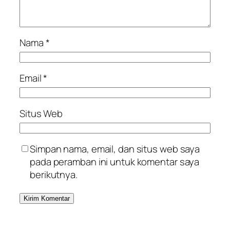
Nama
*
Email
*
Situs Web
Simpan nama, email, dan situs web saya
pada peramban ini untuk komentar saya
berikutnya.