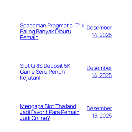
Spaceman Pragmatic: Trik
Desember
Paling Banyak Diburu
14, 2025
Pemain
Slot QRIS Deposit 5K,
Desember
Game Seru Penuh
14, 2025
Kejutan!
Mengapa Slot Thailand
Desember
Jadi Favorit Para Pemain
13, 2025
Judi Online?