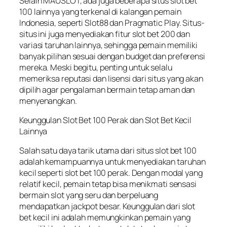
Selain MAUSLOT, ada juga beberapa situs slot bet
100 lainnya yang terkenal di kalangan pemain
Indonesia, seperti Slot88 dan Pragmatic Play. Situs-
situs ini juga menyediakan fitur slot bet 200 dan
variasi taruhan lainnya, sehingga pemain memiliki
banyak pilihan sesuai dengan budget dan preferensi
mereka. Meski begitu, penting untuk selalu
memeriksa reputasi dan lisensi dari situs yang akan
dipilih agar pengalaman bermain tetap aman dan
menyenangkan.
Keunggulan Slot Bet 100 Perak dan Slot Bet Kecil
Lainnya
Salah satu daya tarik utama dari situs slot bet 100
adalah kemampuannya untuk menyediakan taruhan
kecil seperti slot bet 100 perak. Dengan modal yang
relatif kecil, pemain tetap bisa menikmati sensasi
bermain slot yang seru dan berpeluang
mendapatkan jackpot besar. Keunggulan dari slot
bet kecil ini adalah memungkinkan pemain yang