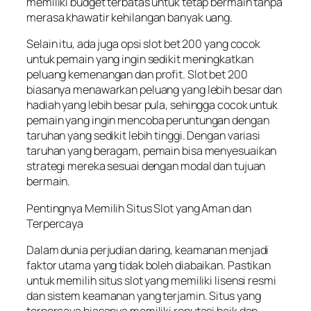
memiliki budget terbatas untuk tetap bermain tanpa
merasa khawatir kehilangan banyak uang.
Selain itu, ada juga opsi slot bet 200 yang cocok
untuk pemain yang ingin sedikit meningkatkan
peluang kemenangan dan profit. Slot bet 200
biasanya menawarkan peluang yang lebih besar dan
hadiah yang lebih besar pula, sehingga cocok untuk
pemain yang ingin mencoba peruntungan dengan
taruhan yang sedikit lebih tinggi. Dengan variasi
taruhan yang beragam, pemain bisa menyesuaikan
strategi mereka sesuai dengan modal dan tujuan
bermain.
Pentingnya Memilih Situs Slot yang Aman dan
Terpercaya
Dalam dunia perjudian daring, keamanan menjadi
faktor utama yang tidak boleh diabaikan. Pastikan
untuk memilih situs slot yang memiliki lisensi resmi
dan sistem keamanan yang terjamin. Situs yang
terpercaya biasanya memiliki reputasi baik dan