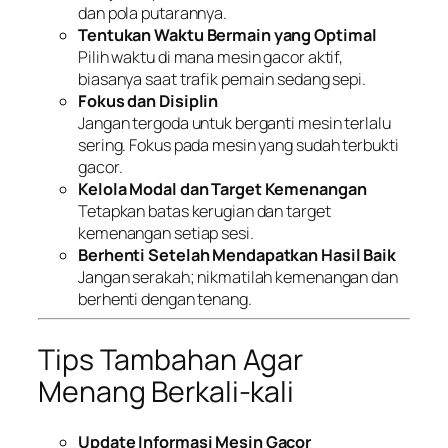
dan pola putarannya.
Tentukan Waktu Bermain yang Optimal
Pilih waktu di mana mesin gacor aktif,
biasanya saat trafik pemain sedang sepi.
Fokus dan Disiplin
Jangan tergoda untuk berganti mesin terlalu
sering. Fokus pada mesin yang sudah terbukti
gacor.
Kelola Modal dan Target Kemenangan
Tetapkan batas kerugian dan target
kemenangan setiap sesi.
Berhenti Setelah Mendapatkan Hasil Baik
Jangan serakah; nikmatilah kemenangan dan
berhenti dengan tenang.
Tips Tambahan Agar
Menang Berkali-kali
Update Informasi Mesin Gacor