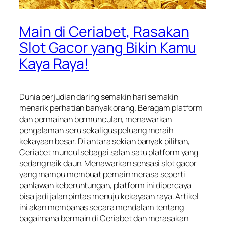
Main di Ceriabet, Rasakan
Slot Gacor yang Bikin Kamu
Kaya Raya!
Dunia perjudian daring semakin hari semakin
menarik perhatian banyak orang. Beragam platform
dan permainan bermunculan, menawarkan
pengalaman seru sekaligus peluang meraih
kekayaan besar. Di antara sekian banyak pilihan,
Ceriabet muncul sebagai salah satu platform yang
sedang naik daun. Menawarkan sensasi slot gacor
yang mampu membuat pemain merasa seperti
pahlawan keberuntungan, platform ini dipercaya
bisa jadi jalan pintas menuju kekayaan raya. Artikel
ini akan membahas secara mendalam tentang
bagaimana bermain di Ceriabet dan merasakan