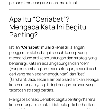
peluang kemenangan secara maksimal.
Apa Itu “Ceriabet”?
Mengapa Kata Ini Begitu
Penting?
Istilah
“Ceriabet”
mulai dikenal di kalangan
penggemar slot sebagai sebuah konsep yang
mengandung arti keberuntungan dan strategi yang
bersinergi. Kata ini adalah gabungan dari “ceri”
(yang melambangkan keberuntungan, seperti buah
ceri yang manis dan menggiurkan) dan “bet”
(taruhan). Jadi, secara simpel bisa diartikan sebagai
keberuntungan yang diiringi dengan taruhan yang
tepat dan strategi cerdas.
Mengapa konsep Ceriabet begitu penting? Karena
keberuntungan semata tidak cukup; keberhasilan