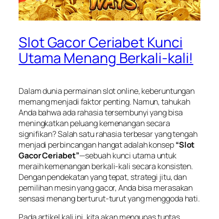
Slot Gacor Ceriabet Kunci
Utama Menang Berkali-kali!
Dalam dunia permainan slot online, keberuntungan
memang menjadi faktor penting. Namun, tahukah
Anda bahwa ada rahasia tersembunyi yang bisa
meningkatkan peluang kemenangan secara
signifikan? Salah satu rahasia terbesar yang tengah
menjadi perbincangan hangat adalah konsep
“Slot
Gacor Ceriabet”
—sebuah kunci utama untuk
meraih kemenangan berkali-kali secara konsisten.
Dengan pendekatan yang tepat, strategi jitu, dan
pemilihan mesin yang gacor, Anda bisa merasakan
sensasi menang berturut-turut yang menggoda hati.
Pada artikel kali ini, kita akan mengupas tuntas