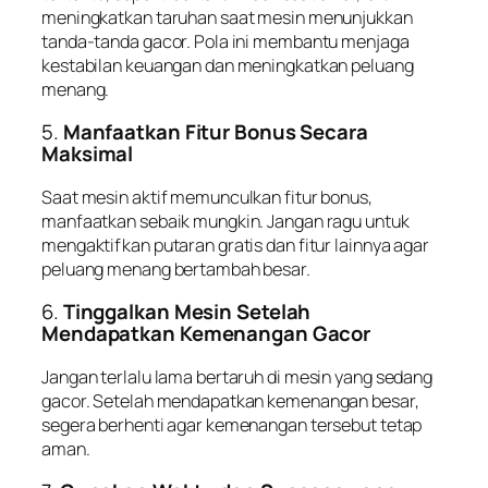
meningkatkan taruhan saat mesin menunjukkan
tanda-tanda gacor. Pola ini membantu menjaga
kestabilan keuangan dan meningkatkan peluang
menang.
5.
Manfaatkan Fitur Bonus Secara
Maksimal
Saat mesin aktif memunculkan fitur bonus,
manfaatkan sebaik mungkin. Jangan ragu untuk
mengaktifkan putaran gratis dan fitur lainnya agar
peluang menang bertambah besar.
6.
Tinggalkan Mesin Setelah
Mendapatkan Kemenangan Gacor
Jangan terlalu lama bertaruh di mesin yang sedang
gacor. Setelah mendapatkan kemenangan besar,
segera berhenti agar kemenangan tersebut tetap
aman.