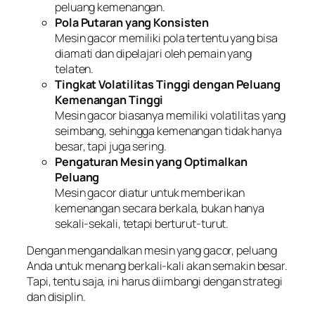
peluang kemenangan.
Pola Putaran yang Konsisten
Mesin gacor memiliki pola tertentu yang bisa
diamati dan dipelajari oleh pemain yang
telaten.
Tingkat Volatilitas Tinggi dengan Peluang
Kemenangan Tinggi
Mesin gacor biasanya memiliki volatilitas yang
seimbang, sehingga kemenangan tidak hanya
besar, tapi juga sering.
Pengaturan Mesin yang Optimalkan
Peluang
Mesin gacor diatur untuk memberikan
kemenangan secara berkala, bukan hanya
sekali-sekali, tetapi berturut-turut.
Dengan mengandalkan mesin yang gacor, peluang
Anda untuk menang berkali-kali akan semakin besar.
Tapi, tentu saja, ini harus diimbangi dengan strategi
dan disiplin.