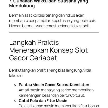
7.
Gunakan Waktu dan Suasana yang
Mendukung
Bermain saat kondisi tenang dan fokus akan
membantu pengambilan keputusan yang lebih baik.
Hindari bermain saat emosi sedang tidak stabil.
Langkah Praktis
Menerapkan Konsep Slot
Gacor Ceriabet
Berikut langkah praktis yang bisa langsung Anda
lakukan:
Pantau Mesin Gacor Secara Konsisten
Amati mesin mana yang sering memberikan
kemenangan besar dan berturut-turut.
Catat Pola dan Fitur Mesin
Pelajari kapan mesin memunculkan fitur bonus