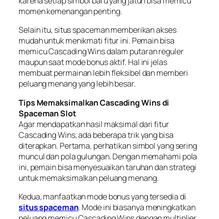
karena setiap simbol baru yang jatuh bisa memicu
momen kemenangan penting.
Selain itu, situs spaceman memberikan akses
mudah untuk menikmati fitur ini. Pemain bisa
memicu Cascading Wins dalam putaran reguler
maupun saat mode bonus aktif. Hal ini jelas
membuat permainan lebih fleksibel dan memberi
peluang menang yang lebih besar.
Tips Memaksimalkan Cascading Wins di
Spaceman Slot
Agar mendapatkan hasil maksimal dari fitur
Cascading Wins, ada beberapa trik yang bisa
diterapkan. Pertama, perhatikan simbol yang sering
muncul dan pola gulungan. Dengan memahami pola
ini, pemain bisa menyesuaikan taruhan dan strategi
untuk memaksimalkan peluang menang.
Kedua, manfaatkan mode bonus yang tersedia di
situs spaceman
. Mode ini biasanya meningkatkan
peluang memicu Cascading Wins dengan multiplier