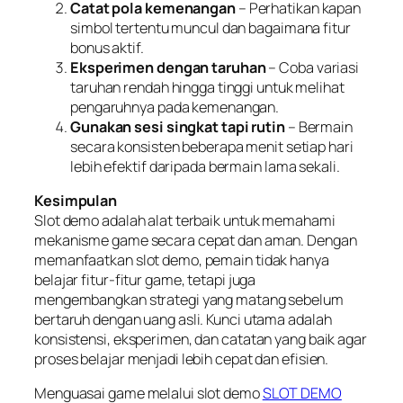
Catat pola kemenangan
– Perhatikan kapan
simbol tertentu muncul dan bagaimana fitur
bonus aktif.
Eksperimen dengan taruhan
– Coba variasi
taruhan rendah hingga tinggi untuk melihat
pengaruhnya pada kemenangan.
Gunakan sesi singkat tapi rutin
– Bermain
secara konsisten beberapa menit setiap hari
lebih efektif daripada bermain lama sekali.
Kesimpulan
Slot demo adalah alat terbaik untuk memahami
mekanisme game secara cepat dan aman. Dengan
memanfaatkan slot demo, pemain tidak hanya
belajar fitur-fitur game, tetapi juga
mengembangkan strategi yang matang sebelum
bertaruh dengan uang asli. Kunci utama adalah
konsistensi, eksperimen, dan catatan yang baik agar
proses belajar menjadi lebih cepat dan efisien.
Menguasai game melalui slot demo
SLOT DEMO