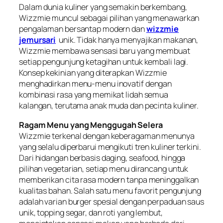
Dalam dunia kuliner yang semakin berkembang,
Wizzmie muncul sebagai pilihan yang menawarkan
pengalaman bersantap modern dan
wizzmie
jemursari
unik. Tidak hanya menyajikan makanan,
Wizzmie membawa sensasi baru yang membuat
setiap pengunjung ketagihan untuk kembali lagi.
Konsep kekinian yang diterapkan Wizzmie
menghadirkan menu-menu inovatif dengan
kombinasi rasa yang memikat lidah semua
kalangan, terutama anak muda dan pecinta kuliner.
Ragam Menu yang Menggugah Selera
Wizzmie terkenal dengan keberagaman menunya
yang selalu diperbarui mengikuti tren kuliner terkini.
Dari hidangan berbasis daging, seafood, hingga
pilihan vegetarian, setiap menu dirancang untuk
memberikan cita rasa modern tanpa meninggalkan
kualitas bahan. Salah satu menu favorit pengunjung
adalah varian burger spesial dengan perpaduan saus
unik, topping segar, dan roti yang lembut,