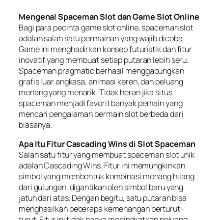
Mengenal Spaceman Slot dan Game Slot Online
Bagi para pecinta game slot online, spaceman slot
adalah salah satu permainan yang wajib dicoba.
Game ini menghadirkan konsep futuristik dan fitur
inovatif yang membuat setiap putaran lebih seru.
Spaceman pragmatic berhasil menggabungkan
grafis luar angkasa, animasi keren, dan peluang
menang yang menarik. Tidak heran jika situs
spaceman menjadi favorit banyak pemain yang
mencari pengalaman bermain slot berbeda dari
biasanya.
Apa Itu Fitur Cascading Wins di Slot Spaceman
Salah satu fitur yang membuat spaceman slot unik
adalah Cascading Wins. Fitur ini memungkinkan
simbol yang membentuk kombinasi menang hilang
dari gulungan, digantikan oleh simbol baru yang
jatuh dari atas. Dengan begitu, satu putaran bisa
menghasilkan beberapa kemenangan berturut-
turut. Fitur ini tidak hanya meningkatkan peluang