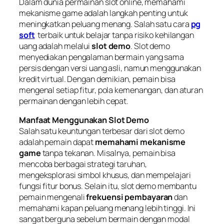
Dalam dunia permainan slot online, memahami
mekanisme game adalah langkah penting untuk
meningkatkan peluang menang. Salah satu cara
pg
soft
terbaik untuk belajar tanpa risiko kehilangan
uang adalah melalui
slot demo
. Slot demo
menyediakan pengalaman bermain yang sama
persis dengan versi uang asli, namun menggunakan
kredit virtual. Dengan demikian, pemain bisa
mengenal setiap fitur, pola kemenangan, dan aturan
permainan dengan lebih cepat.
Manfaat Menggunakan Slot Demo
Salah satu keuntungan terbesar dari slot demo
adalah pemain dapat
memahami mekanisme
game
tanpa tekanan. Misalnya, pemain bisa
mencoba berbagai strategi taruhan,
mengeksplorasi simbol khusus, dan mempelajari
fungsi fitur bonus. Selain itu, slot demo membantu
pemain mengenali
frekuensi pembayaran
dan
memahami kapan peluang menang lebih tinggi. Ini
sangat berguna sebelum bermain dengan modal