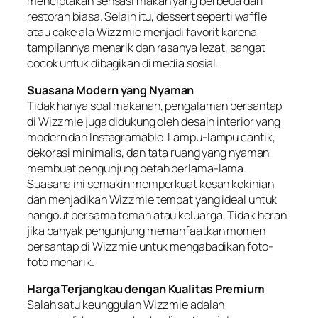
menciptakan sensasi makan yang berbeda dari
restoran biasa. Selain itu, dessert seperti waffle
atau cake ala Wizzmie menjadi favorit karena
tampilannya menarik dan rasanya lezat, sangat
cocok untuk dibagikan di media sosial.
Suasana Modern yang Nyaman
Tidak hanya soal makanan, pengalaman bersantap
di Wizzmie juga didukung oleh desain interior yang
modern dan Instagramable. Lampu-lampu cantik,
dekorasi minimalis, dan tata ruang yang nyaman
membuat pengunjung betah berlama-lama.
Suasana ini semakin memperkuat kesan kekinian
dan menjadikan Wizzmie tempat yang ideal untuk
hangout bersama teman atau keluarga. Tidak heran
jika banyak pengunjung memanfaatkan momen
bersantap di Wizzmie untuk mengabadikan foto-
foto menarik.
Harga Terjangkau dengan Kualitas Premium
Salah satu keunggulan Wizzmie adalah