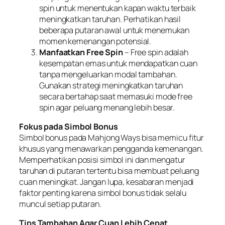
spin untuk menentukan kapan waktu terbaik
meningkatkan taruhan. Perhatikan hasil
beberapa putaran awal untuk menemukan
momen kemenangan potensial.
Manfaatkan Free Spin
– Free spin adalah
kesempatan emas untuk mendapatkan cuan
tanpa mengeluarkan modal tambahan.
Gunakan strategi meningkatkan taruhan
secara bertahap saat memasuki mode free
spin agar peluang menang lebih besar.
Fokus pada Simbol Bonus
Simbol bonus pada Mahjong Ways bisa memicu fitur
khusus yang menawarkan pengganda kemenangan.
Memperhatikan posisi simbol ini dan mengatur
taruhan di putaran tertentu bisa membuat peluang
cuan meningkat. Jangan lupa, kesabaran menjadi
faktor penting karena simbol bonus tidak selalu
muncul setiap putaran.
Tips Tambahan Agar Cuan Lebih Cepat