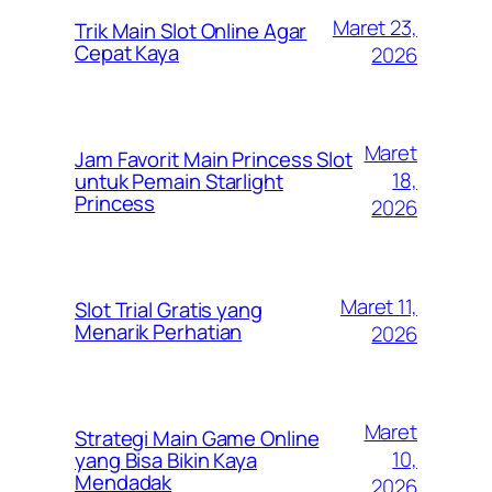
Maret 23,
Trik Main Slot Online Agar
Cepat Kaya
2026
Maret
Jam Favorit Main Princess Slot
18,
untuk Pemain Starlight
Princess
2026
Maret 11,
Slot Trial Gratis yang
Menarik Perhatian
2026
Maret
Strategi Main Game Online
10,
yang Bisa Bikin Kaya
Mendadak
2026