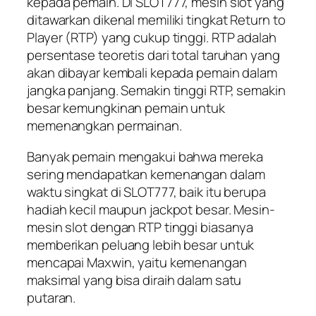
kepada pemain. Di SLOT777, mesin slot yang
ditawarkan dikenal memiliki tingkat Return to
Player (RTP) yang cukup tinggi. RTP adalah
persentase teoretis dari total taruhan yang
akan dibayar kembali kepada pemain dalam
jangka panjang. Semakin tinggi RTP, semakin
besar kemungkinan pemain untuk
memenangkan permainan.
Banyak pemain mengakui bahwa mereka
sering mendapatkan kemenangan dalam
waktu singkat di SLOT777, baik itu berupa
hadiah kecil maupun jackpot besar. Mesin-
mesin slot dengan RTP tinggi biasanya
memberikan peluang lebih besar untuk
mencapai Maxwin, yaitu kemenangan
maksimal yang bisa diraih dalam satu
putaran.