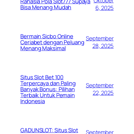
Oktober
Rahasia Pola Slot777 Supaya
Bisa Menang Mudah
6, 2025
Bermain Sicbo Online
September
Ceriabet dengan Peluang
28, 2025
Menang Maksimal
Situs Slot Bet 100
Terpercaya dan Paling
September
Banyak Bonus: Pilihan
22, 2025
Terbaik Untuk Pemain
Indonesia
GADUNSLOT: Situs Slot
September