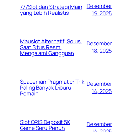
Desember
777Slot dan Strategi Main
yang Lebih Realistis
19, 2025
Mauslot Alternatif, Solusi
Desember
Saat Situs Resmi
18, 2025
Mengalami Gangguan
Spaceman Pragmatic: Trik
Desember
Paling Banyak Diburu
14, 2025
Pemain
Slot QRIS Deposit 5K,
Desember
Game Seru Penuh
14, 2025