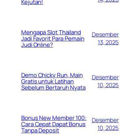
Kejutan!
Mengapa Slot Thailand
Desember
Jadi Favorit Para Pemain
13, 2025
Judi Online?
Demo Chicky Run, Main
Desember
Gratis untuk Latihan
10, 2025
Sebelum Bertaruh Nyata
Bonus New Member 100:
Desember
Cara Cepat Dapat Bonus
10, 2025
Tanpa Deposit