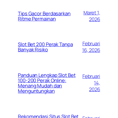
Maret 1,
Tips Gacor Berdasarkan
Ritme Permainan
2026
Februari
Slot Bet 200 Perak Tanpa
Banyak Risiko
16, 2026
Panduan Lengkap Slot Bet
Februari
100-200 Perak Online:
14,
Menang Mudah dan
2026
Menguntungkan
Rekomendasi Situs Slot Bet