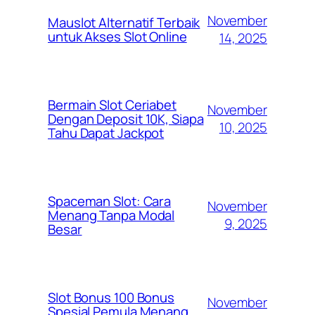
November
Mauslot Alternatif Terbaik
untuk Akses Slot Online
14, 2025
Bermain Slot Ceriabet
November
Dengan Deposit 10K, Siapa
10, 2025
Tahu Dapat Jackpot
Spaceman Slot: Cara
November
Menang Tanpa Modal
9, 2025
Besar
Slot Bonus 100 Bonus
November
Spesial Pemula Menang