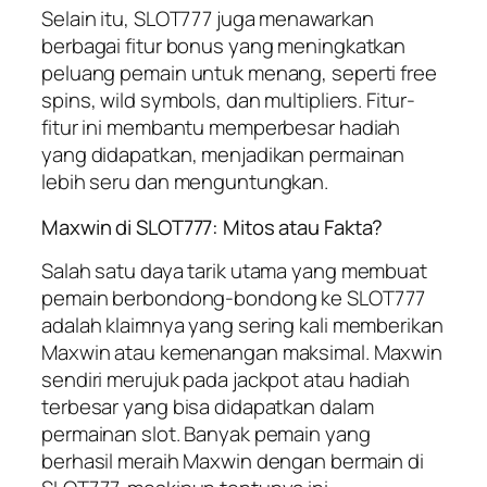
Selain itu, SLOT777 juga menawarkan
berbagai fitur bonus yang meningkatkan
peluang pemain untuk menang, seperti free
spins, wild symbols, dan multipliers. Fitur-
fitur ini membantu memperbesar hadiah
yang didapatkan, menjadikan permainan
lebih seru dan menguntungkan.
Maxwin di SLOT777: Mitos atau Fakta?
Salah satu daya tarik utama yang membuat
pemain berbondong-bondong ke SLOT777
adalah klaimnya yang sering kali memberikan
Maxwin atau kemenangan maksimal. Maxwin
sendiri merujuk pada jackpot atau hadiah
terbesar yang bisa didapatkan dalam
permainan slot. Banyak pemain yang
berhasil meraih Maxwin dengan bermain di