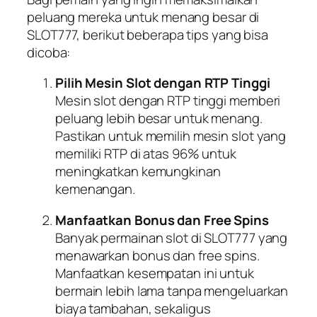
peluang mereka untuk menang besar di
SLOT777, berikut beberapa tips yang bisa
dicoba:
Pilih Mesin Slot dengan RTP Tinggi
Mesin slot dengan RTP tinggi memberi
peluang lebih besar untuk menang.
Pastikan untuk memilih mesin slot yang
memiliki RTP di atas 96% untuk
meningkatkan kemungkinan
kemenangan.
Manfaatkan Bonus dan Free Spins
Banyak permainan slot di SLOT777 yang
menawarkan bonus dan free spins.
Manfaatkan kesempatan ini untuk
bermain lebih lama tanpa mengeluarkan
biaya tambahan, sekaligus