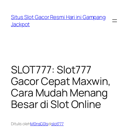
Lewati
ke
Situs Slot Gacor Resmi Hari ini Gampang
konten
Jackpot
SLOT777: Slot777
Gacor Cepat Maxwin,
Cara Mudah Menang
Besar di Slot Online
Ditulis oleh
M0nsG0ls
di
slot777