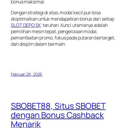
bonus maksimal.
Dengan strategi di atas, modal kecil pun bisa
dioptimalkan untuk mendapatkan bonus dari setiap
SLOT DEPO 5K
taruhan. Kunci utamanya adalah
pemilihan mesin tepat, pengelolaan modal,
pemanfaatan promo, fokus pada putaran bertarget,
dan disiplin dalam bermain.
Februari 26, 2026
SBOBET88, Situs SBOBET
dengan Bonus Cashback
Menarik