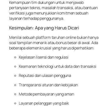
Kemampuan tim dukungan untuk menjawab
pertanyaan teknis, masalah transaksi, atau bantuan
verifikasi juga menunjukkan komitmen sebuah
layanan terhadap penggunanya.
Kesimpulan: Apa yang Harus Dicari
Menilai sebuah platform taruhan online bukan hanya
soal tampilan menarik atau bonus besar di awal. Ada
beberapa elemen krusial yang harus diperhatikan:
Kejelasan lisensi dan regulasi
Keamanan teknologi untuk data dan transaksi
Reputasi dan ulasan pengguna
Transparansi aturan dan kebijakan
Metode pembayaran yang aman
Layanan pelanggan yang baik