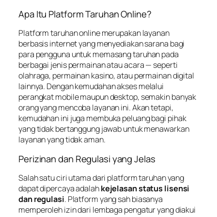
Apa Itu Platform Taruhan Online?
Platform taruhan online merupakan layanan
berbasis internet yang menyediakan sarana bagi
para pengguna untuk memasang taruhan pada
berbagai jenis permainan atau acara — seperti
olahraga, permainan kasino, atau permainan digital
lainnya. Dengan kemudahan akses melalui
perangkat mobile maupun desktop, semakin banyak
orang yang mencoba layanan ini. Akan tetapi,
kemudahan ini juga membuka peluang bagi pihak
yang tidak bertanggung jawab untuk menawarkan
layanan yang tidak aman.
Perizinan dan Regulasi yang Jelas
Salah satu ciri utama dari platform taruhan yang
dapat dipercaya adalah
kejelasan status lisensi
dan regulasi
. Platform yang sah biasanya
memperoleh izin dari lembaga pengatur yang diakui