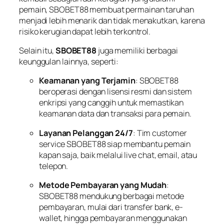
pemain, SBOBET88 membuat permainan taruhan
menjadi lebih menarik dan tidak menakutkan, karena
risiko kerugian dapat lebih terkontrol.
Selain itu,
SBOBET88
juga memiliki berbagai
keunggulan lainnya, seperti:
Keamanan yang Terjamin
: SBOBET88
beroperasi dengan lisensi resmi dan sistem
enkripsi yang canggih untuk memastikan
keamanan data dan transaksi para pemain.
Layanan Pelanggan 24/7
: Tim customer
service SBOBET88 siap membantu pemain
kapan saja, baik melalui live chat, email, atau
telepon.
Metode Pembayaran yang Mudah
:
SBOBET88 mendukung berbagai metode
pembayaran, mulai dari transfer bank, e-
wallet, hingga pembayaran menggunakan