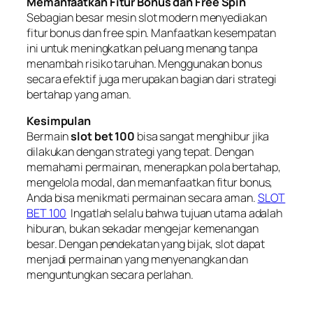
Memanfaatkan Fitur Bonus dan Free Spin
Sebagian besar mesin slot modern menyediakan
fitur bonus dan free spin. Manfaatkan kesempatan
ini untuk meningkatkan peluang menang tanpa
menambah risiko taruhan. Menggunakan bonus
secara efektif juga merupakan bagian dari strategi
bertahap yang aman.
Kesimpulan
Bermain
slot bet 100
bisa sangat menghibur jika
dilakukan dengan strategi yang tepat. Dengan
memahami permainan, menerapkan pola bertahap,
mengelola modal, dan memanfaatkan fitur bonus,
Anda bisa menikmati permainan secara aman.
SLOT
BET 100
Ingatlah selalu bahwa tujuan utama adalah
hiburan, bukan sekadar mengejar kemenangan
besar. Dengan pendekatan yang bijak, slot dapat
menjadi permainan yang menyenangkan dan
menguntungkan secara perlahan.