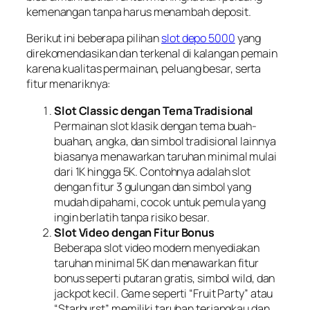
kemenangan tanpa harus menambah deposit.
Berikut ini beberapa pilihan
slot depo 5000
yang
direkomendasikan dan terkenal di kalangan pemain
karena kualitas permainan, peluang besar, serta
fitur menariknya:
Slot Classic dengan Tema Tradisional
Permainan slot klasik dengan tema buah-
buahan, angka, dan simbol tradisional lainnya
biasanya menawarkan taruhan minimal mulai
dari 1K hingga 5K. Contohnya adalah slot
dengan fitur 3 gulungan dan simbol yang
mudah dipahami, cocok untuk pemula yang
ingin berlatih tanpa risiko besar.
Slot Video dengan Fitur Bonus
Beberapa slot video modern menyediakan
taruhan minimal 5K dan menawarkan fitur
bonus seperti putaran gratis, simbol wild, dan
jackpot kecil. Game seperti “Fruit Party” atau
“Starburst” memiliki taruhan terjangkau dan