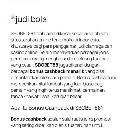
SBOBET88 telah lama dikenal sebagai salah satu
situs taruhan online terkemuka di Indonesia,
khususnya bagi para penggemar judi olahraga dan
kasino online. Selain menawarkan berbagai jenis
permainan yang menghibur dan peluang taruhan
yang besar,
SBOBET88
juga dikenal dengan
berbagai
bonus cashback menarik
yang bisa
dimanfaatkan oleh para pemain. Bonus cashback ini
memberikan nilai tambah yang luar biasa bagi
pemain yang ingin terus menikmati permainan
tanpa khawatir soal kerugian besar.
Apa Itu Bonus Cashback di SBOBET88?
Bonus cashback
adalah salah satu jenis promosi
yang sering diberikan oleh situs taruhan untuk