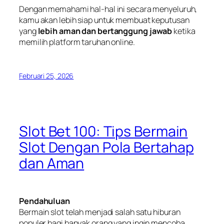
Dengan memahami hal‑hal ini secara menyeluruh,
kamu akan lebih siap untuk membuat keputusan
yang
lebih aman dan bertanggung jawab
ketika
memilih platform taruhan online.
Februari 25, 2026
Slot Bet 100: Tips Bermain
Slot Dengan Pola Bertahap
dan Aman
Pendahuluan
Bermain slot telah menjadi salah satu hiburan
populer bagi banyak orang yang ingin mencoba