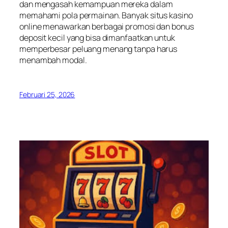
dan mengasah kemampuan mereka dalam
memahami pola permainan. Banyak situs kasino
online menawarkan berbagai promosi dan bonus
deposit kecil yang bisa dimanfaatkan untuk
memperbesar peluang menang tanpa harus
menambah modal.
Februari 25, 2026