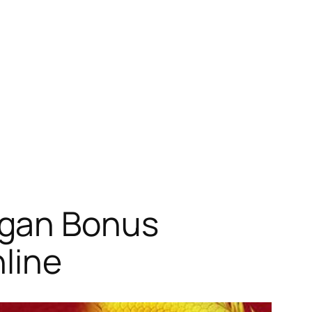
ngan Bonus
line