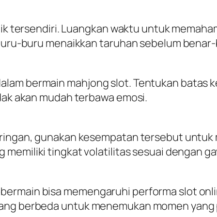
stik tersendiri. Luangkan waktu untuk memaham
erburu-buru menaikkan taruhan sebelum bena
alam bermain mahjong slot. Tentukan batas
idak akan mudah terbawa emosi.
 ringan, gunakan kesempatan tersebut untuk 
memiliki tingkat volatilitas sesuai dengan g
rmain bisa memengaruhi performa slot online.
 yang berbeda untuk menemukan momen yang