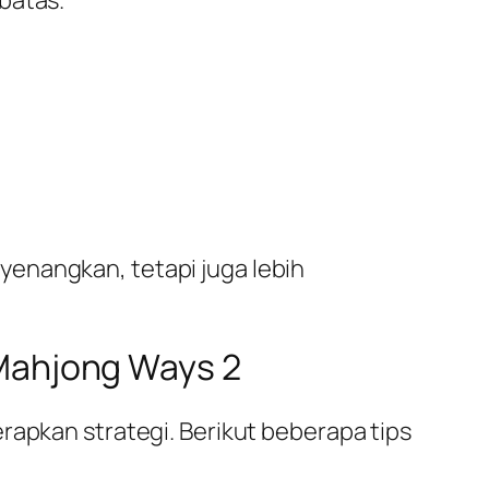
batas.
enangkan, tetapi juga lebih
Mahjong Ways 2
rapkan strategi. Berikut beberapa tips