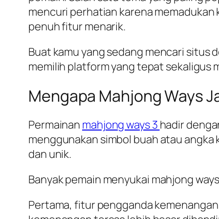
mencuri perhatian karena memadukan k
penuh fitur menarik.
Buat kamu yang sedang mencari situs d
memilih platform yang tepat sekaligus
Mengapa Mahjong Ways Jadi
Permainan
mahjong ways 3
hadir denga
menggunakan simbol buah atau angka kl
dan unik.
Banyak pemain menyukai mahjong ways 
Pertama, fitur pengganda kemenangan y