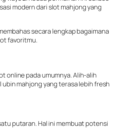
asi modern dari slot mahjong yang
an membahas secara lengkap bagaimana
ot favoritmu.
t online pada umumnya. Alih-alih
ubin mahjong yang terasa lebih fresh
tu putaran. Hal ini membuat potensi